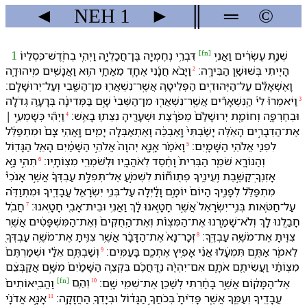
◄
NEH
1
►
║
═
©
[
fn
]
שְׁנַ֣ת עֶשְׂרִ֔ים וַ⁠אֲנִ֥י
דִּבְרֵ֥י נְחֶמְיָ֖ה בֶּן־חֲכַלְיָ֑ה וַ⁠יְהִ֤י בְ⁠חֹֽדֶשׁ־כִּסְלֵיו֙
1
הָיִ֖יתִי בְּ⁠שׁוּשַׁ֥ן הַ⁠בִּירָֽה׃
וַ⁠יָּבֹ֨א חֲנָ֜נִי אֶחָ֧ד מֵ⁠אַחַ֛⁠י ה֥וּא וַ⁠אֲנָשִׁ֖ים מִֽ⁠יהוּדָ֑ה
2
וָ⁠אֶשְׁאָלֵ֞⁠ם עַל־הַ⁠יְּהוּדִ֧ים הַ⁠פְּלֵיטָ֛ה אֲשֶֽׁר־נִשְׁאֲר֥וּ מִן־הַ⁠שֶּׁ֖בִי וְ⁠עַל־יְרוּשָׁלִָֽם׃
וַ⁠יֹּאמְרוּ֮ לִ⁠י֒ הַֽ⁠נִּשְׁאָרִ֞ים אֲשֶֽׁר־נִשְׁאֲר֤וּ מִן־הַ⁠שְּׁבִי֙ שָׁ֣ם בַּ⁠מְּדִינָ֔ה בְּ⁠רָעָ֥ה גְדֹלָ֖ה
3
וּ⁠בְ⁠חֶרְפָּ֑ה וְ⁠חוֹמַ֤ת יְרוּשָׁלִַ֨ם֙ מְפֹרָ֔צֶת וּ⁠שְׁעָרֶ֖י⁠הָ נִצְּת֥וּ בָ⁠אֵֽשׁ׃
וַ⁠יְהִ֞י כְּ⁠שָׁמְעִ֣⁠י ׀
4
אֶת־הַ⁠דְּבָרִ֣ים הָ⁠אֵ֗לֶּה יָשַׁ֨בְתִּי֙ וָֽ⁠אֶבְכֶּ֔ה וָ⁠אֶתְאַבְּלָ֖⁠ה יָמִ֑ים וָֽ⁠אֱהִ֥י צָם֙ וּ⁠מִתְפַּלֵּ֔ל
לִ⁠פְנֵ֖י אֱלֹהֵ֥י הַ⁠שָּׁמָֽיִם׃
וָ⁠אֹמַ֗ר אָֽנָּ֤א יְהוָה֙ אֱלֹהֵ֣י הַ⁠שָּׁמַ֔יִם הָ⁠אֵ֥ל הַ⁠גָּד֖וֹל
5
וְ⁠הַ⁠נּוֹרָ֑א שֹׁמֵ֤ר הַ⁠בְּרִית֙ וָ⁠חֶ֔סֶד לְ⁠אֹהֲבָ֖י⁠ו וּ⁠לְ⁠שֹׁמְרֵ֥י מִצְוֺתָֽי⁠ו׃
תְּהִ֣י נָ֣א
6
אָזְנְ⁠ךָֽ־קַשֶּׁ֣בֶת וְֽ⁠עֵינֶ֪י⁠ךָ פְתֻוּח֟וֹת לִ⁠שְׁמֹ֣עַ אֶל־תְּפִלַּ֣ת עַבְדְּ⁠ךָ֡ אֲשֶׁ֣ר אָנֹכִי֩
מִתְפַּלֵּ֨ל לְ⁠פָנֶ֤י⁠ךָ הַ⁠יּוֹם֙ יוֹמָ֣ם וָ⁠לַ֔יְלָה עַל־בְּנֵ֥י יִשְׂרָאֵ֖ל עֲבָדֶ֑י⁠ךָ וּ⁠מִתְוַדֶּ֗ה
עַל־חַטֹּ֤אות בְּנֵֽי־יִשְׂרָאֵל֙ אֲשֶׁ֣ר חָטָ֣אנוּ לָ֔⁠ךְ וַ⁠אֲנִ֥י וּ⁠בֵית־אָבִ֖⁠י חָטָֽאנוּ׃
חֲבֹ֖ל
7
חָבַ֣לְנוּ לָ֑⁠ךְ וְ⁠לֹא־שָׁמַ֣רְנוּ אֶת־הַ⁠מִּצְוֺ֗ת וְ⁠אֶת־הַֽ⁠חֻקִּים֙ וְ⁠אֶת־הַ⁠מִּשְׁפָּטִ֔ים אֲשֶׁ֥ר
צִוִּ֖יתָ אֶת־מֹשֶׁ֥ה עַבְדֶּֽ⁠ךָ׃
זְכָר־נָא֙ אֶת־הַ⁠דָּבָ֔ר אֲשֶׁ֥ר צִוִּ֛יתָ אֶת־מֹשֶׁ֥ה עַבְדְּ⁠ךָ֖
8
לֵ⁠אמֹ֑ר אַתֶּ֣ם תִּמְעָ֔לוּ אֲנִ֕י אָפִ֥יץ אֶתְ⁠כֶ֖ם בָּ⁠עַמִּֽים׃
וְ⁠שַׁבְתֶּ֣ם אֵלַ֔⁠י וּ⁠שְׁמַרְתֶּם֙
9
מִצְוֺתַ֔⁠י וַ⁠עֲשִׂיתֶ֖ם אֹתָ֑⁠ם אִם־יִהְיֶ֨ה נִֽדַּחֲ⁠כֶ֜ם בִּ⁠קְצֵ֤ה הַ⁠שָּׁמַ֨יִם֙ מִ⁠שָּׁ֣ם אֲקַבְּצֵ֔⁠ם
[
fn
]
אֶל־הַ⁠מָּק֔וֹם אֲשֶׁ֣ר בָּחַ֔רְתִּי לְ⁠שַׁכֵּ֥ן אֶת־שְׁמִ֖⁠י שָֽׁם׃
וְ⁠הֵ֥ם
וַהֲבִֽיאוֹתִים֙
10
עֲבָדֶ֖י⁠ךָ וְ⁠עַמֶּ֑⁠ךָ אֲשֶׁ֤ר פָּדִ֨יתָ֙ בְּ⁠כֹחֲ⁠ךָ֣ הַ⁠גָּד֔וֹל וּ⁠בְ⁠יָדְ⁠ךָ֖ הַ⁠חֲזָקָֽה׃
אָנָּ֣א אֲדֹנָ֗⁠י
11