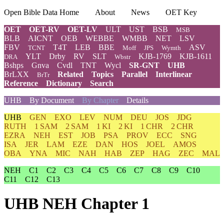
Open Bible Data Home
About
News
OET Key
OET
OET-RV
OET-LV
ULT
UST
BSB
MSB
BLB
AICNT
OEB
WEBBE
WMBB
NET
LSV
FBV
T4T
LEB
BBE
ASV
TCNT
Moff
JPS
Wymth
YLT
Drby
RV
SLT
KJB-1769
KJB-1611
DRA
Wbstr
Bshps
Gnva
Cvdl
TNT
Wycl
SR-GNT
UHB
BrLXX
Related
Topics
Parallel
Interlinear
BrTr
Reference
Dictionary
Search
UHB
By Document
By Chapter
Details
UHB
GEN
EXO
LEV
NUM
DEU
JOS
JDG
RUTH
1 SAM
2 SAM
1 KI
2 KI
1 CHR
2 CHR
EZRA
NEH
EST
JOB
PSA
PROV
ECC
SNG
ISA
JER
LAM
EZE
DAN
HOS
JOEL
AMOS
OBA
YNA
MIC
NAH
HAB
ZEP
HAG
ZEC
MAL
NEH
C1
C2
C3
C4
C5
C6
C7
C8
C9
C10
C11
C12
C13
UHB NEH Chapter 1