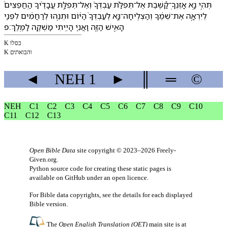
תְּהִ֣י נָ֣א אָזְנְ⁠ךָֽ־קַ֠שֶּׁבֶת אֶל־תְּפִלַּ֨ת עַבְדְּ⁠ךָ֜ וְ⁠אֶל־תְּפִלַּ֣ת עֲבָדֶ֗י⁠ךָ הַֽ⁠חֲפֵצִים֙
לְ⁠יִרְאָ֣ה אֶת־שְׁמֶ֔⁠ךָ וְ⁠הַצְלִֽיחָ⁠ה־נָּ֤א לְ⁠עַבְדְּ⁠ךָ֙ הַ⁠יּ֔וֹם וּ⁠תְנֵ֣⁠הוּ לְ⁠רַחֲמִ֔ים לִ⁠פְנֵ֖י
הָ⁠אִ֣ישׁ הַ⁠זֶּ֑ה וַ⁠אֲנִ֛י הָיִ֥יתִי מַשְׁקֶ֖ה לַ⁠מֶּֽלֶךְ׃פ
K כסלו
K ו⁠הבואתי⁠ם
◄
NEH
1
►
║
═
©
NEH
C1
C2
C3
C4
C5
C6
C7
C8
C9
C10
C11
C12
C13
Open Bible Data
site copyright © 2023–2026
Freely-
Given.org
.
Python source code for creating these static pages is
available
on GitHub
under an
open licence
.
For Bible data copyrights, see the
details
for each displayed
Bible version.
The
Open English Translation (OET)
main site is at