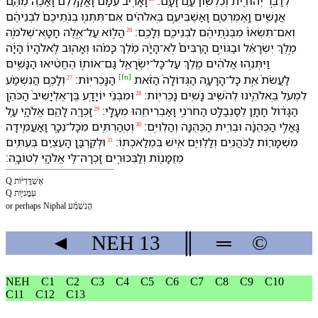
לְ⁠דַבֵּ֣ר יְהוּדִ֑ית וְ⁠כִ⁠לְשׁ֖וֹן עַ֥ם וָ⁠עָֽם׃
וָ⁠אָרִ֤יב עִמָּ⁠ם֙ וָ⁠אֲקַֽלְלֵ֔⁠ם וָ⁠אַכֶּ֥ה מֵ⁠הֶ֛ם
אֲנָשִׁ֖ים וָֽ⁠אֶמְרְטֵ֑⁠ם וָ⁠אַשְׁבִּיעֵ֣⁠ם בֵּֽ⁠אלֹהִ֗ים אִם־תִּתְּנ֤וּ בְנֹֽתֵי⁠כֶם֙ לִ⁠בְנֵי⁠הֶ֔ם
וְ⁠אִם־תִּשְׂאוּ֙ מִ⁠בְּנֹ֣תֵי⁠הֶ֔ם לִ⁠בְנֵי⁠כֶ֖ם וְ⁠לָ⁠כֶֽם׃
הֲ⁠ל֣וֹא עַל־אֵ֣לֶּה חָטָֽא־שְׁלֹמֹ֣ה
26
מֶ֣לֶךְ יִשְׂרָאֵ֡ל וּ⁠בַ⁠גּוֹיִ֣ם הָ⁠רַבִּים֩ לֹֽא־הָיָ֨ה מֶ֜לֶךְ כָּמֹ֗⁠הוּ וְ⁠אָה֤וּב לֵֽ⁠אלֹהָי⁠ו֙ הָיָ֔ה
וַ⁠יִּתְּנֵ֣⁠הוּ אֱלֹהִ֔ים מֶ֖לֶךְ עַל־כָּל־יִשְׂרָאֵ֑ל גַּם־אוֹת֣⁠וֹ הֶחֱטִ֔יאוּ הַ⁠נָּשִׁ֖ים
[
fn
]
לַ⁠עֲשֹׂת֙ אֵ֣ת כָּל־הָ⁠רָעָ֤ה הַ⁠גְּדוֹלָה֙ הַ⁠זֹּ֔את
וְ⁠לָ⁠כֶ֣ם הֲ⁠נִשְׁמַ֗ע
הַ⁠נָּכְרִיּֽוֹת׃
27
לִ⁠מְעֹ֖ל בֵּֽ⁠אלֹהֵ֑י⁠נוּ לְ⁠הֹשִׁ֖יב נָשִׁ֥ים נָכְרִיּֽוֹת׃
וּ⁠מִ⁠בְּנֵ֨י יוֹיָדָ֤ע בֶּן־אֶלְיָשִׁיב֙ הַ⁠כֹּהֵ֣ן
28
הַ⁠גָּד֔וֹל חָתָ֖ן לְ⁠סַנְבַלַּ֣ט הַ⁠חֹרֹנִ֑י וָ⁠אַבְרִיחֵ֖⁠הוּ מֵ⁠עָלָֽ⁠י׃
זָכְרָ֥⁠ה לָ⁠הֶ֖ם אֱלֹהָ֑⁠י עַ֚ל
29
גָּאֳלֵ֣י הַ⁠כְּהֻנָּ֔ה וּ⁠בְרִ֥ית הַ⁠כְּהֻנָּ֖ה וְ⁠הַ⁠לְוִיִּֽם׃
וְ⁠טִֽהַרְתִּ֖י⁠ם מִ⁠כָּל־נֵכָ֑ר וָ⁠אַעֲמִ֧ידָ⁠ה
30
מִשְׁמָר֛וֹת לַ⁠כֹּהֲנִ֥ים וְ⁠לַ⁠לְוִיִּ֖ם אִ֥ישׁ בִּ⁠מְלַאכְתּֽ⁠וֹ׃
וּ⁠לְ⁠קֻרְבַּ֧ן הָ⁠עֵצִ֛ים בְּ⁠עִתִּ֥ים
31
מְזֻמָּנ֖וֹת וְ⁠לַ⁠בִּכּוּרִ֑ים זָכְרָ⁠ה־לִּ֥⁠י אֱלֹהַ֖⁠י לְ⁠טוֹבָֽה׃
Q אַשְׁדֳּדִיּ֔וֹת
Q עַמֳּנִיּ֖וֹת
or perhaps Niphal הֲ⁠נִשְׁמַ֗ע
◄
NEH
13
║
═
©
NEH
C1
C2
C3
C4
C5
C6
C7
C8
C9
C10
C11
C12
C13