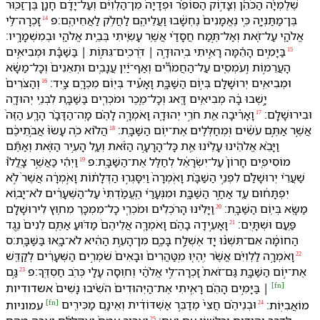
שֶׁלֶמְיָ֨ה הַ⁠כֹּהֵ֜ן וְ⁠צָד֣וֹק הַ⁠סּוֹפֵ֗ר וּ⁠פְדָיָה֙ מִן־הַ⁠לְוִיִּ֔ם וְ⁠עַל־יָדָ֔⁠ם חָנָ֥ן בֶּן־זַכּ֖וּר
בֶּן־מַתַּנְיָ֑ה כִּ֤י נֶאֱמָנִים֙ נֶחְשָׁ֔בוּ וַ⁠עֲלֵי⁠הֶ֖ם לַ⁠חֲלֹ֥ק לַ⁠אֲחֵי⁠הֶֽם׃פ
זָכְרָ⁠ה־לִּ֥⁠י
14
אֱלֹהַ֖⁠י עַל־זֹ֑את וְ⁠אַל־תֶּ֣מַח חֲסָדַ֗⁠י אֲשֶׁ֥ר עָשִׂ֛יתִי בְּ⁠בֵ֥ית אֱלֹהַ֖⁠י וּ⁠בְ⁠מִשְׁמָרָֽי⁠ו׃
בַּ⁠יָּמִ֣ים הָ⁠הֵ֡מָּה רָאִ֣יתִי בִֽ⁠יהוּדָ֣ה ׀ דֹּֽרְכִֽים־גִּתּ֣וֹת ׀ בַּ⁠שַּׁבָּ֡ת וּ⁠מְבִיאִ֣ים
15
הָ⁠עֲרֵמ֣וֹת וְֽ⁠עֹמְסִ֪ים עַל־הַ⁠חֲמֹרִ֟ים וְ⁠אַף־יַ֜יִן עֲנָבִ֤ים וּ⁠תְאֵנִים֙ וְ⁠כָל־מַשָּׂ֔א
וּ⁠מְבִיאִ֥ים יְרוּשָׁלִַ֖ם בְּ⁠י֣וֹם הַ⁠שַּׁבָּ֑ת וָ⁠אָעִ֕יד בְּ⁠י֖וֹם מִכְרָ֥⁠ם צָֽיִד׃
וְ⁠הַ⁠צֹּרִים֙
16
יָ֣שְׁבוּ בָ֔⁠הּ מְבִיאִ֥ים דָּ֖אג וְ⁠כָל־מֶ֑כֶר וּ⁠מֹכְרִ֧ים בַּ⁠שַּׁבָּ֛ת לִ⁠בְנֵ֥י יְהוּדָ֖ה
וּ⁠בִ⁠ירוּשָׁלִָֽם׃
וָ⁠אָרִ֕יבָ⁠ה אֵ֖ת חֹרֵ֣י יְהוּדָ֑ה וָ⁠אֹמְרָ֣⁠ה לָ⁠הֶ֗ם מָֽה־הַ⁠דָּבָ֨ר הָ⁠רָ֤ע הַ⁠זֶּה֙
17
אֲשֶׁ֣ר אַתֶּ֣ם עֹשִׂ֔ים וּֽ⁠מְחַלְּלִ֖ים אֶת־י֥וֹם הַ⁠שַּׁבָּֽת׃
הֲ⁠ל֨וֹא כֹ֤ה עָשׂוּ֙ אֲבֹ֣תֵי⁠כֶ֔ם
18
וַ⁠יָּבֵ֨א אֱלֹהֵ֜י⁠נוּ עָלֵ֗י⁠נוּ אֵ֚ת כָּל־הָ⁠רָעָ֣ה הַ⁠זֹּ֔את וְ⁠עַ֖ל הָ⁠עִ֣יר הַ⁠זֹּ֑את וְ⁠אַתֶּ֞ם
מוֹסִיפִ֤ים חָרוֹן֙ עַל־יִשְׂרָאֵ֔ל לְ⁠חַלֵּ֖ל אֶת־הַ⁠שַּׁבָּֽת׃פ
וַ⁠יְהִ֡י כַּ⁠אֲשֶׁ֣ר צָֽלֲלוּ֩
19
שַׁעֲרֵ֨י יְרוּשָׁלִַ֜ם לִ⁠פְנֵ֣י הַ⁠שַּׁבָּ֗ת וָ⁠אֹֽמְרָ⁠ה֙ וַ⁠יִּסָּגְר֣וּ הַ⁠דְּלָת֔וֹת וָ⁠אֹ֣מְרָ֔⁠ה אֲשֶׁר֙ לֹ֣א
יִפְתָּח֔וּ⁠ם עַ֖ד אַחַ֣ר הַ⁠שַּׁבָּ֑ת וּ⁠מִ⁠נְּעָרַ֗⁠י הֶֽעֱמַ֨דְתִּי֙ עַל־הַ⁠שְּׁעָרִ֔ים לֹא־יָב֥וֹא
מַשָּׂ֖א בְּ⁠י֥וֹם הַ⁠שַּׁבָּֽת׃
וַ⁠יָּלִ֨ינוּ הָ⁠רֹכְלִ֜ים וּ⁠מֹכְרֵ֧י כָל־מִמְכָּ֛ר מִ⁠ח֥וּץ לִ⁠ירוּשָׁלִָ֖ם
20
פַּ֥עַם וּ⁠שְׁתָּֽיִם׃
וָ⁠אָעִ֣ידָ⁠ה בָ⁠הֶ֗ם וָ⁠אֹמְרָ֤⁠ה אֲלֵי⁠הֶם֙ מַדּ֜וּעַ אַתֶּ֤ם לֵנִים֙ נֶ֣גֶד
21
הַ⁠חוֹמָ֔ה אִם־תִּשְׁנ֕וּ יָ֖ד אֶשְׁלַ֣ח בָּ⁠כֶ֑ם מִן־הָ⁠עֵ֣ת הַ⁠הִ֔יא לֹא־בָ֖אוּ בַּ⁠שַּׁבָּֽת׃ס
וָ⁠אֹמְרָ֣⁠ה לַ⁠לְוִיִּ֗ם אֲשֶׁ֨ר יִֽהְי֤וּ מִֽטַּהֲרִים֙ וּ⁠בָאִים֙ שֹׁמְרִ֣ים הַ⁠שְּׁעָרִ֔ים לְ⁠קַדֵּ֖שׁ
22
אֶת־י֣וֹם הַ⁠שַּׁבָּ֑ת גַּם־זֹאת֙ זָכְרָ⁠ה־לִּ֣⁠י אֱלֹהַ֔⁠י וְ⁠ח֥וּסָ⁠ה עָלַ֖⁠י כְּ⁠רֹ֥ב חַסְדֶּֽ⁠ךָ׃פ
גַּ֣ם
23
[
fn
]
׀ בַּ⁠יָּמִ֣ים הָ⁠הֵ֗ם רָאִ֤יתִי אֶת־הַ⁠יְּהוּדִים֙ הֹשִׁ֗יבוּ נָשִׁים֙ אשדודיות
[
fn
]
מוֹאֲבִיּֽוֹת׃
וּ⁠בְנֵי⁠הֶ֗ם חֲצִי֙ מְדַבֵּ֣ר אַשְׁדּוֹדִ֔ית וְ⁠אֵינָ֥⁠ם מַכִּירִ֖ים
עמוניות
24
25