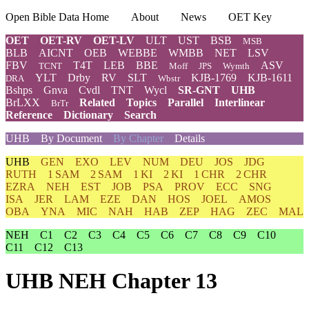
Open Bible Data Home
About
News
OET Key
OET
OET-RV
OET-LV
ULT
UST
BSB
MSB
BLB
AICNT
OEB
WEBBE
WMBB
NET
LSV
FBV
T4T
LEB
BBE
ASV
TCNT
Moff
JPS
Wymth
YLT
Drby
RV
SLT
KJB-1769
KJB-1611
DRA
Wbstr
Bshps
Gnva
Cvdl
TNT
Wycl
SR-GNT
UHB
BrLXX
Related
Topics
Parallel
Interlinear
BrTr
Reference
Dictionary
Search
UHB
By Document
By Chapter
Details
UHB
GEN
EXO
LEV
NUM
DEU
JOS
JDG
RUTH
1 SAM
2 SAM
1 KI
2 KI
1 CHR
2 CHR
EZRA
NEH
EST
JOB
PSA
PROV
ECC
SNG
ISA
JER
LAM
EZE
DAN
HOS
JOEL
AMOS
OBA
YNA
MIC
NAH
HAB
ZEP
HAG
ZEC
MAL
NEH
C1
C2
C3
C4
C5
C6
C7
C8
C9
C10
C11
C12
C13
UHB NEH Chapter 13