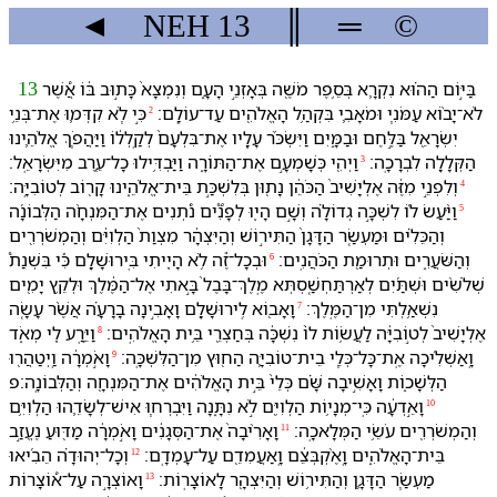
◄
NEH
13
║
═
©
בַּ⁠יּ֣וֹם הַ⁠ה֗וּא נִקְרָ֛א בְּ⁠סֵ֥פֶר מֹשֶׁ֖ה בְּ⁠אָזְנֵ֣י הָ⁠עָ֑ם וְ⁠נִמְצָא֙ כָּת֣וּב בּ֔⁠וֹ אֲ֠שֶׁר
13
לֹא־יָב֨וֹא עַמֹּנִ֧י וּ⁠מֹאָבִ֛י בִּ⁠קְהַ֥ל הָ⁠אֱלֹהִ֖ים עַד־עוֹלָֽם׃
כִּ֣י לֹ֧א קִדְּמ֛וּ אֶת־בְּנֵ֥י
2
יִשְׂרָאֵ֖ל בַּ⁠לֶּ֣חֶם וּ⁠בַ⁠מָּ֑יִם וַ⁠יִּשְׂכֹּ֨ר עָלָ֤י⁠ו אֶת־בִּלְעָם֙ לְ⁠קַֽלְל֔⁠וֹ וַ⁠יַּהֲפֹ֧ךְ אֱלֹהֵ֛י⁠נוּ
הַ⁠קְּלָלָ֖ה לִ⁠בְרָכָֽה׃
וַ⁠יְהִ֖י כְּ⁠שָׁמְעָ֣⁠ם אֶת־הַ⁠תּוֹרָ֑ה וַ⁠יַּבְדִּ֥ילוּ כָל־עֵ֖רֶב מִ⁠יִּשְׂרָאֵֽל׃
3
וְ⁠לִ⁠פְנֵ֣י מִ⁠זֶּ֔ה אֶלְיָשִׁיב֙ הַ⁠כֹּהֵ֔ן נָת֖וּן בְּ⁠לִשְׁכַּ֣ת בֵּית־אֱלֹהֵ֑י⁠נוּ קָר֖וֹב לְ⁠טוֹבִיָּֽה׃
4
וַ⁠יַּ֨עַשׂ ל֜⁠וֹ לִשְׁכָּ֣ה גְדוֹלָ֗ה וְ⁠שָׁ֣ם הָי֪וּ לְ⁠פָנִ֟ים נֹ֠תְנִים אֶת־הַ⁠מִּנְחָ֨ה הַ⁠לְּבוֹנָ֜ה
5
וְ⁠הַ⁠כֵּלִ֗ים וּ⁠מַעְשַׂ֤ר הַ⁠דָּגָן֙ הַ⁠תִּיר֣וֹשׁ וְ⁠הַ⁠יִּצְהָ֔ר מִצְוַת֙ הַ⁠לְוִיִּ֔ם וְ⁠הַ⁠מְשֹׁרְרִ֖ים
וְ⁠הַ⁠שֹּׁעֲרִ֑ים וּ⁠תְרוּמַ֖ת הַ⁠כֹּהֲנִֽים׃
וּ⁠בְ⁠כָל־זֶ֕ה לֹ֥א הָיִ֖יתִי בִּֽ⁠ירוּשָׁלִָ֑ם כִּ֡י בִּ⁠שְׁנַת֩
6
שְׁלֹשִׁ֨ים וּ⁠שְׁתַּ֜יִם לְ⁠אַרְתַּחְשַׁ֤סְתְּא מֶֽלֶךְ־בָּבֶל֙ בָּ֣אתִי אֶל־הַ⁠מֶּ֔לֶךְ וּ⁠לְ⁠קֵ֥ץ יָמִ֖ים
נִשְׁאַ֥לְתִּי מִן־הַ⁠מֶּֽלֶךְ׃
וָ⁠אָב֖וֹא לִֽ⁠ירוּשָׁלִָ֑ם וָ⁠אָבִ֣ינָ⁠ה בָ⁠רָעָ֗ה אֲשֶׁ֨ר עָשָׂ֤ה
7
אֶלְיָשִׁיב֙ לְ⁠ט֣וֹבִיָּ֔ה לַ⁠עֲשׂ֥וֹת ל⁠וֹ֙ נִשְׁכָּ֔ה בְּ⁠חַצְרֵ֖י בֵּ֥ית הָ⁠אֱלֹהִֽים׃
וַ⁠יֵּ֥רַֽע לִ֖⁠י מְאֹ֑ד
8
וָֽ⁠אַשְׁלִ֜יכָ⁠ה אֶֽת־כָּל־כְּלֵ֧י בֵית־טוֹבִיָּ֛ה הַ⁠ח֖וּץ מִן־הַ⁠לִּשְׁכָּֽה׃
וָ⁠אֹ֣מְרָ֔⁠ה וַֽ⁠יְטַהֲר֖וּ
9
הַ⁠לְּשָׁכ֑וֹת וָ⁠אָשִׁ֣יבָ⁠ה שָּׁ֗ם כְּלֵי֙ בֵּ֣ית הָ⁠אֱלֹהִ֔ים אֶת־הַ⁠מִּנְחָ֖ה וְ⁠הַ⁠לְּבוֹנָֽה׃פ
וָ⁠אֵ֣דְעָ֔⁠ה כִּֽי־מְנָי֥וֹת הַ⁠לְוִיִּ֖ם לֹ֣א נִתָּ֑נָה וַ⁠יִּבְרְח֧וּ אִישׁ־לְ⁠שָׂדֵ֛⁠הוּ הַ⁠לְוִיִּ֥ם
10
וְ⁠הַ⁠מְשֹׁרְרִ֖ים עֹשֵׂ֥י הַ⁠מְּלָאכָֽה׃
וָ⁠אָרִ֨יבָ⁠ה֙ אֶת־הַ⁠סְּגָנִ֔ים וָ⁠אֹ֣מְרָ֔⁠ה מַדּ֖וּעַ נֶעֱזַ֣ב
11
בֵּית־הָ⁠אֱלֹהִ֑ים וָֽ⁠אֶ֨קְבְּצֵ֔⁠ם וָֽ⁠אַעֲמִדֵ֖⁠ם עַל־עָמְדָֽ⁠ם׃
וְ⁠כָל־יְהוּדָ֗ה הֵבִ֜יאוּ
12
מַעְשַׂ֧ר הַ⁠דָּגָ֛ן וְ⁠הַ⁠תִּיר֥וֹשׁ וְ⁠הַ⁠יִּצְהָ֖ר לָ⁠אוֹצָרֽוֹת׃
וָ⁠אוֹצְרָ֣⁠ה עַל־א֠וֹצָרוֹת
13