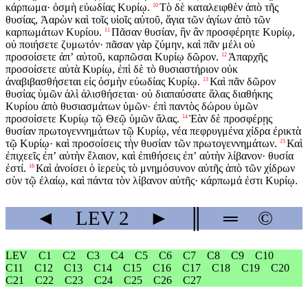
κάρπωμα· ὀσμὴ εὐωδίας Κυρίῳ.
Τὸ δὲ καταλειφθὲν ἀπὸ τῆς
10
θυσίας, Ἀαρὼν καὶ τοῖς υἱοῖς αὐτοῦ, ἅγια τῶν ἁγίων ἀπὸ τῶν
καρπωμάτων Κυρίου.
Πᾶσαν θυσίαν, ἣν ἂν προσφέρητε Κυρίῳ,
11
οὐ ποιήσετε ζυμωτόν· πᾶσαν γὰρ ζύμην, καὶ πᾶν μέλι οὐ
προσοίσετε ἀπʼ αὐτοῦ, καρπῶσαι Κυρίῳ δῶρον.
Ἀπαρχῆς
12
προσοίσετε αὐτὰ Κυρίῳ, ἐπὶ δὲ τὸ θυσιαστήριον οὐκ
ἀναβιβασθήσεται εἰς ὀσμὴν εὐωδίας Κυρίῳ.
Καὶ πᾶν δῶρον
13
θυσίας ὑμῶν ἁλὶ ἁλισθήσεται· οὐ διαπαύσατε ἅλας διαθήκης
Κυρίου ἀπὸ θυσιασμάτων ὑμῶν· ἐπὶ παντὸς δώρου ὑμῶν
προσοίσετε Κυρίῳ τῷ Θεῷ ὑμῶν ἅλας.
Ἐὰν δὲ προσφέρῃς
14
θυσίαν πρωτογεννημάτων τῷ Κυρίῳ, νέα πεφρυγμένα χίδρα ἐρικτὰ
τῷ Κυρίῳ· καὶ προσοίσεις τὴν θυσίαν τῶν πρωτογεννημάτων.
Καὶ
15
ἐπιχεεῖς ἐπʼ αὐτὴν ἔλαιον, καὶ ἐπιθήσεις ἐπʼ αὐτὴν λίβανον· θυσία
ἐστί.
Καὶ ἀνοίσει ὁ ἱερεὺς τὸ μνημόσυνον αὐτῆς ἀπὸ τῶν χίδρων
16
σὺν τῷ ἐλαίῳ, καὶ πάντα τὸν λίβανον αὐτῆς· κάρπωμά ἐστι Κυρίῳ.
◄
LEV
2
►
║
═
©
LEV
C1
C2
C3
C4
C5
C6
C7
C8
C9
C10
C11
C12
C13
C14
C15
C16
C17
C18
C19
C20
C21
C22
C23
C24
C25
C26
C27