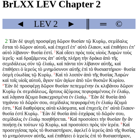
BrLXX LEV Chapter 2
◄
LEV
2
►
║
═
©
2
Ἐὰν δὲ ψυχὴ προσφέρῃ δῶρον θυσίαν τῷ Κυρίῳ, σεμίδαλις
ἔσται τὸ δῶρον αὐτοῦ, καὶ ἐπιχεεῖ ἐπʼ αὐτὸ ἔλαιον, καὶ ἐπιθήσει ἐπʼ
αὐτὸ λίβανον· θυσία ἐστί.
Καὶ οἴσει πρὸς τοὺς υἱοὺς Ἀαρὼν τοὺς
2
ἱερεῖς· καὶ δραξάμενος ἀπʼ αὐτῆς πλήρη τὴν δράκα ἀπὸ τῆς
σεμιδάλεως σὺν τῷ ἐλαίῳ, καὶ πάντα τὸν λίβανον αὐτῆς, καὶ
ἐπιθήσει ὁ ἱερεὺς τὸ μνημόσυνον αὐτῆς ἐπὶ τὸ θυσιαστήριον· θυσία
ὀσμὴ εὐωδίας τῷ Κυρίῳ.
Καὶ τὸ λοιπὸν ἀπὸ τῆς θυσίας Ἀαρὼν
3
καὶ τοῖς υἱοῖς αὐτοῦ, ἅγιον τῶν ἁγίων ἀπὸ τῶν θυσιῶν Κυρίου.
Ἐὰν δὲ προσφέρῃ δῶρον θυσίαν πεπεμμένην ἐκ κλιβάνου δῶρον
4
Κυρίῳ ἐκ σεμιδάλεως, ἄρτους ἀζύμους πεφυραμένους ἐν ἐλαίῳ,
καὶ λάγανα ἄζυμα διακεχρισμένα ἐν ἐλαίῳ.
Ἐὰν δὲ θυσία ἀπὸ
5
τηγάνου τὸ δῶρόν σου, σεμίδαλις πεφυραμένη ἐν ἐλαίῳ ἄζυμά
ἐστι.
Καὶ διαθρύψεις αὐτὰ κλάσματα, καὶ ἐπιχεεῖς ἐπʼ αὐτὰ ἔλαιον·
6
θυσία ἐστὶ Κυρίῳ.
Ἐὰν δὲ θυσία ἀπὸ ἐσχάρας τὸ δῶρόν σου,
7
σεμίδαλις ἐν ἐλαίῳ ποιηθήσεται.
Καὶ προσοίσει τὴν θυσίαν ἣν ἂν
8
ποιήσῃ ἐκ τούτων τῷ Κυρίῳ, καὶ προσοίσει πρὸς τὸν ἱερέα.
Καὶ
9
προσεγγίσας πρὸς τὸ θυσιαστήριον, ἀφελεῖ ὁ ἱερεὺς ἀπὸ τῆς θυσίας
τὸ μνημόσυνον αὐτῆς, καὶ ἐπιθήσει ὁ ἱερεὺς ἐπὶ τὸ θυσιαστήριον,