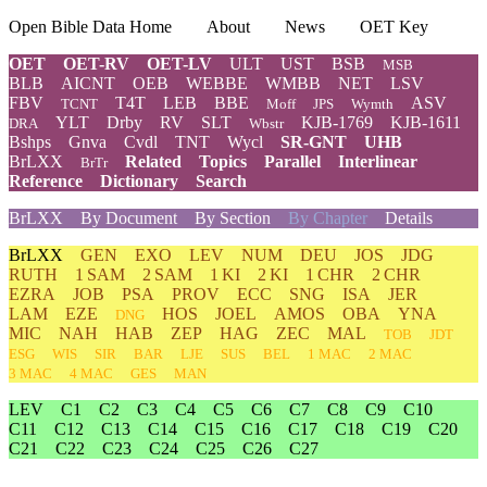
Open Bible Data Home
About
News
OET Key
OET
OET-RV
OET-LV
ULT
UST
BSB
MSB
BLB
AICNT
OEB
WEBBE
WMBB
NET
LSV
FBV
T4T
LEB
BBE
ASV
TCNT
Moff
JPS
Wymth
YLT
Drby
RV
SLT
KJB-1769
KJB-1611
DRA
Wbstr
Bshps
Gnva
Cvdl
TNT
Wycl
SR-GNT
UHB
BrLXX
Related
Topics
Parallel
Interlinear
BrTr
Reference
Dictionary
Search
BrLXX
By Document
By Section
By Chapter
Details
BrLXX
GEN
EXO
LEV
NUM
DEU
JOS
JDG
RUTH
1 SAM
2 SAM
1 KI
2 KI
1 CHR
2 CHR
EZRA
JOB
PSA
PROV
ECC
SNG
ISA
JER
LAM
EZE
HOS
JOEL
AMOS
OBA
YNA
DNG
MIC
NAH
HAB
ZEP
HAG
ZEC
MAL
TOB
JDT
ESG
WIS
SIR
BAR
LJE
SUS
BEL
1 MAC
2 MAC
3 MAC
4 MAC
GES
MAN
LEV
C1
C2
C3
C4
C5
C6
C7
C8
C9
C10
C11
C12
C13
C14
C15
C16
C17
C18
C19
C20
C21
C22
C23
C24
C25
C26
C27