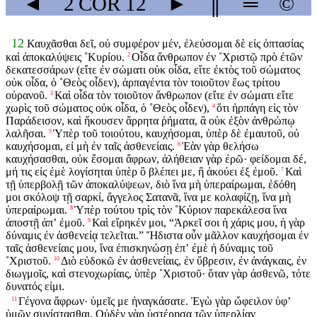
◄
2 COR
12
►
║
═
©
12
Καυχᾶσθαι δεῖ, οὐ συμφέρον μέν, ἐλεύσομαι δὲ εἰς ὀπτασίας
καὶ ἀποκαλύψεις ˚Κυρίου.
Οἶδα ἄνθρωπον ἐν ˚Χριστῷ πρὸ ἐτῶν
2
δεκατεσσάρων (εἴτε ἐν σώματι οὐκ οἶδα, εἴτε ἐκτὸς τοῦ σώματος
οὐκ οἶδα, ὁ ˚Θεὸς οἶδεν), ἁρπαγέντα τὸν τοιοῦτον ἕως τρίτου
οὐρανοῦ.
Καὶ οἶδα τὸν τοιοῦτον ἄνθρωπον (εἴτε ἐν σώματι εἴτε
3
χωρὶς τοῦ σώματος οὐκ οἶδα, ὁ ˚Θεὸς οἶδεν),
ὅτι ἡρπάγη εἰς τὸν
4
Παράδεισον, καὶ ἤκουσεν ἄρρητα ῥήματα, ἃ οὐκ ἐξὸν ἀνθρώπῳ
λαλῆσαι.
Ὑπὲρ τοῦ τοιούτου, καυχήσομαι, ὑπὲρ δὲ ἐμαυτοῦ, οὐ
5
καυχήσομαι, εἰ μὴ ἐν ταῖς ἀσθενείαις.
Ἐὰν γὰρ θελήσω
6
καυχήσασθαι, οὐκ ἔσομαι ἄφρων, ἀλήθειαν γὰρ ἐρῶ· φείδομαι δέ,
μή τις εἰς ἐμὲ λογίσηται ὑπὲρ ὃ βλέπει με, ἢ ἀκούει ἐξ ἐμοῦ.
Καὶ
7
τῇ ὑπερβολῇ τῶν ἀποκαλύψεων, διὸ ἵνα μὴ ὑπεραίρωμαι, ἐδόθη
μοι σκόλοψ τῇ σαρκί, ἄγγελος Σατανᾶ, ἵνα με κολαφίζῃ, ἵνα μὴ
ὑπεραίρωμαι.
Ὑπὲρ τούτου τρὶς τὸν ˚Κύριον παρεκάλεσα ἵνα
8
ἀποστῇ ἀπʼ ἐμοῦ.
Καὶ εἴρηκέν μοι, “Ἀρκεῖ σοι ἡ χάρις μου, ἡ γὰρ
9
δύναμις ἐν ἀσθενείᾳ τελεῖται.” Ἥδιστα οὖν μᾶλλον καυχήσομαι ἐν
ταῖς ἀσθενείαις μου, ἵνα ἐπισκηνώσῃ ἐπʼ ἐμὲ ἡ δύναμις τοῦ
˚Χριστοῦ.
Διὸ εὐδοκῶ ἐν ἀσθενείαις, ἐν ὕβρεσιν, ἐν ἀνάγκαις, ἐν
10
διωγμοῖς, καὶ στενοχωρίαις, ὑπὲρ ˚Χριστοῦ· ὅταν γὰρ ἀσθενῶ, τότε
δυνατός εἰμι.
Γέγονα ἄφρων· ὑμεῖς με ἠναγκάσατε. Ἐγὼ γὰρ ὤφειλον ὑφʼ
11
ὑμῶν συνίστασθαι. Οὐδὲν γὰρ ὑστέρησα τῶν ὑπερλίαν