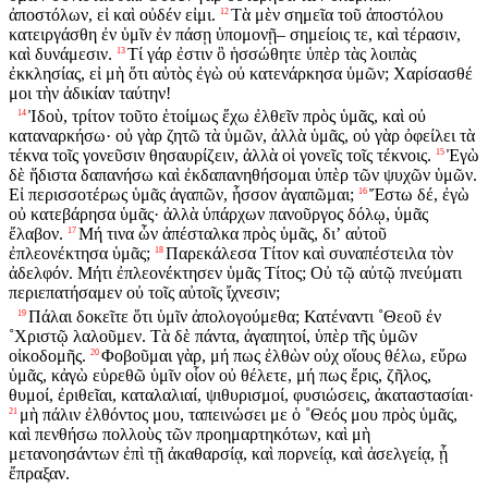
ἀποστόλων, εἰ καὶ οὐδέν εἰμι.
Τὰ μὲν σημεῖα τοῦ ἀποστόλου
12
κατειργάσθη ἐν ὑμῖν ἐν πάσῃ ὑπομονῇ– σημείοις τε, καὶ τέρασιν,
καὶ δυνάμεσιν.
Τί γάρ ἐστιν ὃ ἡσσώθητε ὑπὲρ τὰς λοιπὰς
13
ἐκκλησίας, εἰ μὴ ὅτι αὐτὸς ἐγὼ οὐ κατενάρκησα ὑμῶν; Χαρίσασθέ
μοι τὴν ἀδικίαν ταύτην!
Ἰδοὺ, τρίτον τοῦτο ἑτοίμως ἔχω ἐλθεῖν πρὸς ὑμᾶς, καὶ οὐ
14
καταναρκήσω· οὐ γὰρ ζητῶ τὰ ὑμῶν, ἀλλὰ ὑμᾶς, οὐ γὰρ ὀφείλει τὰ
τέκνα τοῖς γονεῦσιν θησαυρίζειν, ἀλλὰ οἱ γονεῖς τοῖς τέκνοις.
Ἐγὼ
15
δὲ ἥδιστα δαπανήσω καὶ ἐκδαπανηθήσομαι ὑπὲρ τῶν ψυχῶν ὑμῶν.
Εἰ περισσοτέρως ὑμᾶς ἀγαπῶν, ἧσσον ἀγαπῶμαι;
Ἔστω δέ, ἐγὼ
16
οὐ κατεβάρησα ὑμᾶς· ἀλλὰ ὑπάρχων πανοῦργος δόλῳ, ὑμᾶς
ἔλαβον.
Μή τινα ὧν ἀπέσταλκα πρὸς ὑμᾶς, διʼ αὐτοῦ
17
ἐπλεονέκτησα ὑμᾶς;
Παρεκάλεσα Τίτον καὶ συναπέστειλα τὸν
18
ἀδελφόν. Μήτι ἐπλεονέκτησεν ὑμᾶς Τίτος; Οὐ τῷ αὐτῷ πνεύματι
περιεπατήσαμεν οὐ τοῖς αὐτοῖς ἴχνεσιν;
Πάλαι δοκεῖτε ὅτι ὑμῖν ἀπολογούμεθα; Κατέναντι ˚Θεοῦ ἐν
19
˚Χριστῷ λαλοῦμεν. Τὰ δὲ πάντα, ἀγαπητοί, ὑπὲρ τῆς ὑμῶν
οἰκοδομῆς.
Φοβοῦμαι γὰρ, μή πως ἐλθὼν οὐχ οἵους θέλω, εὕρω
20
ὑμᾶς, κἀγὼ εὑρεθῶ ὑμῖν οἷον οὐ θέλετε, μή πως ἔρις, ζῆλος,
θυμοί, ἐριθεῖαι, καταλαλιαί, ψιθυρισμοί, φυσιώσεις, ἀκαταστασίαι·
μὴ πάλιν ἐλθόντος μου, ταπεινώσει με ὁ ˚Θεός μου πρὸς ὑμᾶς,
21
καὶ πενθήσω πολλοὺς τῶν προημαρτηκότων, καὶ μὴ
μετανοησάντων ἐπὶ τῇ ἀκαθαρσίᾳ, καὶ πορνείᾳ, καὶ ἀσελγείᾳ, ᾗ
ἔπραξαν.