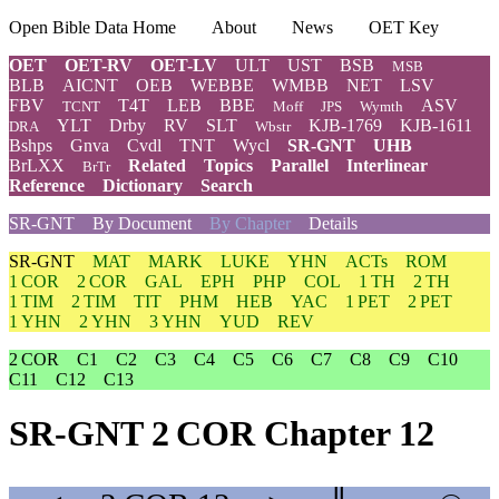
Open Bible Data Home
About
News
OET Key
OET
OET-RV
OET-LV
ULT
UST
BSB
MSB
BLB
AICNT
OEB
WEBBE
WMBB
NET
LSV
FBV
T4T
LEB
BBE
ASV
TCNT
Moff
JPS
Wymth
YLT
Drby
RV
SLT
KJB-1769
KJB-1611
DRA
Wbstr
Bshps
Gnva
Cvdl
TNT
Wycl
SR-GNT
UHB
BrLXX
Related
Topics
Parallel
Interlinear
BrTr
Reference
Dictionary
Search
SR-GNT
By Document
By Chapter
Details
SR-GNT
MAT
MARK
LUKE
YHN
ACTs
ROM
1 COR
2 COR
GAL
EPH
PHP
COL
1 TH
2 TH
1 TIM
2 TIM
TIT
PHM
HEB
YAC
1 PET
2 PET
1 YHN
2 YHN
3 YHN
YUD
REV
2 COR
C1
C2
C3
C4
C5
C6
C7
C8
C9
C10
C11
C12
C13
SR-GNT 2 COR Chapter 12