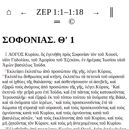
⌂
←
ZEP
1
:1–
1
:18
→
║
═
©
ΣΟΦΟΝΙΑΣ. Θʹ 1
1
ΛΟΓΟΣ Κυρίου, ὃς ἐγενήθη πρὸς Σοφονίαν τὸν τοῦ Χουσὶ,
υἱὸν Γοδολίου, τοῦ Ἀμορίου τοῦ Ἐζεκίου, ἐν ἡμέραις Ἰωσίου υἱοῦ
Ἀμὼν βασιλέως Ἰούδα.
Ἐκλείψει ἐκλιπέτω ἀπὸ προσώπου τῆς γῆς, λέγει Κύριος.
2
Ἐκλιπέτω ἄνθρωπος καὶ κτήνη, ἐκλιπέτω τὰ πετεινὰ τοῦ οὐρανοῦ
3
καὶ οἱ ἰχθύες τῆς θαλάσσης· καὶ ἀσθενήσουσιν οἱ ἀσεβεῖς, καὶ
ἐξαρῶ τοὺς ἀνόμους ἀπὸ προσώπου τῆς γῆς, λέγει Κύριος.
Καὶ
4
ἐκτενῶ τὴν χεῖρά μου ἐπὶ Ἰούδα, καὶ ἐπὶ πάντας τοὺς κατοικοῦντας
Ἱερουσαλήμ· καὶ ἐξαρῶ ἐκ τοῦ τόπου τούτου τὰ ὀνόματα τῆς Βάαλ,
καὶ τὰ ὀνόματα τῶν ἱερέων,
καὶ τοὺς προσκυνοῦντας ἐπὶ τὰ
5
δώματα τῇ στρατιᾷ τοῦ οὐρανοῦ, καὶ τοὺς προσκυνοῦντας καὶ τοὺς
ὀμνύοντας κατὰ τοῦ Κυρίου, καὶ τοὺς ὀμνύοντας κατὰ τοῦ
βασιλέως αὐτῶν,
καὶ τοὺς ἐκκλίνοντας ἀπὸ τοῦ Κυρίου, καὶ τοὺς
6
μὴ ζητοῦντας τὸν Κύριον, καὶ τοὺς μὴ ἀντεχομένους τοῦ Κυρίου.
7