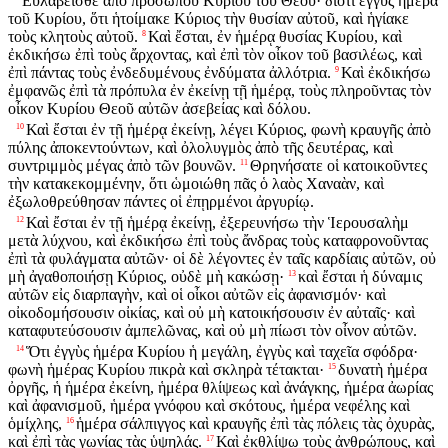
Εὐλαβεῖσθε ἀπὸ προσώπου Κυρίου τοῦ Θεοῦ· διότι ἐγγὺς ἡμέρα
τοῦ Κυρίου, ὅτι ἡτοίμακε Κύριος τὴν θυσίαν αὐτοῦ, καὶ ἡγίακε
τοὺς κλητοὺς αὐτοῦ.
Καὶ ἔσται, ἐν ἡμέρᾳ θυσίας Κυρίου, καὶ
8
ἐκδικήσω ἐπὶ τοὺς ἄρχοντας, καὶ ἐπὶ τὸν οἶκον τοῦ βασιλέως, καὶ
ἐπὶ πάντας τοὺς ἐνδεδυμένους ἐνδύματα ἀλλότρια.
Καὶ ἐκδικήσω
9
ἐμφανῶς ἐπὶ τὰ πρόπυλα ἐν ἐκείνῃ τῇ ἡμέρᾳ, τοὺς πληροῦντας τὸν
οἶκον Κυρίου Θεοῦ αὐτῶν ἀσεβείας καὶ δόλου.
Καὶ ἔσται ἐν τῇ ἡμέρᾳ ἐκείνῃ, λέγει Κύριος, φωνὴ κραυγῆς ἀπὸ
10
πύλης ἀποκεντούντων, καὶ ὀλολυγμὸς ἀπὸ τῆς δευτέρας, καὶ
συντριμμὸς μέγας ἀπὸ τῶν βουνῶν.
Θρηνήσατε οἱ κατοικοῦντες
11
τὴν κατακεκομμένην, ὅτι ὡμοιώθη πᾶς ὁ λαὸς Χαναὰν, καὶ
ἐξωλοθρεύθησαν πάντες οἱ ἐπῃρμένοι ἀργυρίῳ.
Καὶ ἔσται ἐν τῇ ἡμέρᾳ ἐκείνῃ, ἐξερευνήσω τὴν Ἱερουσαλὴμ
12
μετὰ λύχνου, καὶ ἐκδικήσω ἐπὶ τοὺς ἄνδρας τοὺς καταφρονοῦντας
ἐπὶ τὰ φυλάγματα αὐτῶν· οἱ δὲ λέγοντες ἐν ταῖς καρδίαις αὐτῶν, οὐ
μὴ ἀγαθοποιήσῃ Κύριος, οὐδὲ μὴ κακώσῃ·
καὶ ἔσται ἡ δύναμις
13
αὐτῶν εἰς διαρπαγὴν, καὶ οἱ οἶκοι αὐτῶν εἰς ἀφανισμόν· καὶ
οἰκοδομήσουσιν οἰκίας, καὶ οὐ μὴ κατοικήσουσιν ἐν αὐταῖς· καὶ
καταφυτεύσουσιν ἀμπελῶνας, καὶ οὐ μὴ πίωσι τὸν οἶνον αὐτῶν.
Ὅτι ἐγγὺς ἡμέρα Κυρίου ἡ μεγάλη, ἐγγὺς καὶ ταχεῖα σφόδρα·
14
φωνὴ ἡμέρας Κυρίου πικρὰ καὶ σκληρὰ τέτακται·
δυνατὴ ἡμέρα
15
ὀργῆς, ἡ ἡμέρα ἐκείνη, ἡμέρα θλίψεως καὶ ἀνάγκης, ἡμέρα ἀωρίας
καὶ ἀφανισμοῦ, ἡμέρα γνόφου καὶ σκότους, ἡμέρα νεφέλης καὶ
ὁμίχλης,
ἡμέρα σάλπιγγος καὶ κραυγῆς ἐπὶ τὰς πόλεις τὰς ὀχυρὰς,
16
καὶ ἐπὶ τὰς γωνίας τὰς ὑψηλάς.
Καὶ ἐκθλίψω τοὺς ἀνθρώπους, καὶ
17