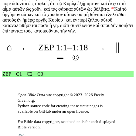
πορεύσονται ὡς τυφλοὶ, ὅτι τῷ Κυρίῳ ἐξήμαρτον· καὶ ἐκχεεῖ τὸ
αἷμα αὐτῶν ὡς χοῦν, καὶ τὰς σάρκας αὐτῶν ὡς βόλβιτα.
Καὶ τὸ
18
ἀργύριον αὐτῶν καὶ τὸ χρυσίον αὐτῶν οὐ μὴ δύνηται ἐξελέσθαι
αὐτοὺς ἐν ἡμέρᾳ ὀργῆς Κυρίου· καὶ ἐν πυρὶ ζήλου αὐτοῦ
καταναλωθήσεται πᾶσα ἡ γῆ, διότι συντέλειαν καὶ σπουδὴν ποιήσει
ἐπὶ πάντας τοὺς κατοικοῦντας τὴν γῆν.
⌂
←
ZEP
1
:1–
1
:18
→
║
═
©
ZEP
C1
C2
C3
Open Bible Data
site copyright © 2023–2026
Freely-
Given.org
.
Python source code for creating these static pages is
available
on GitHub
under an
open licence
.
For Bible data copyrights, see the
details
for each displayed
Bible version.