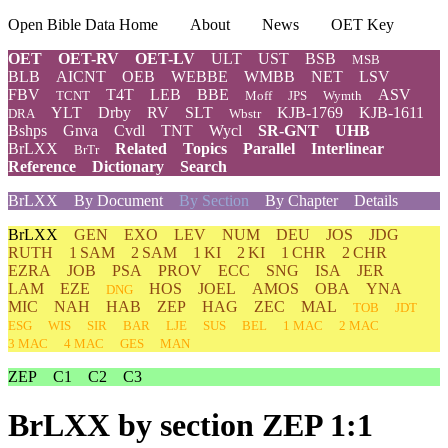
Open Bible Data Home
About
News
OET Key
OET
OET-RV
OET-LV
ULT
UST
BSB
MSB
BLB
AICNT
OEB
WEBBE
WMBB
NET
LSV
FBV
T4T
LEB
BBE
ASV
TCNT
Moff
JPS
Wymth
YLT
Drby
RV
SLT
KJB-1769
KJB-1611
DRA
Wbstr
Bshps
Gnva
Cvdl
TNT
Wycl
SR-GNT
UHB
BrLXX
Related
Topics
Parallel
Interlinear
BrTr
Reference
Dictionary
Search
BrLXX
By Document
By Section
By Chapter
Details
BrLXX
GEN
EXO
LEV
NUM
DEU
JOS
JDG
RUTH
1 SAM
2 SAM
1 KI
2 KI
1 CHR
2 CHR
EZRA
JOB
PSA
PROV
ECC
SNG
ISA
JER
LAM
EZE
HOS
JOEL
AMOS
OBA
YNA
DNG
MIC
NAH
HAB
ZEP
HAG
ZEC
MAL
TOB
JDT
ESG
WIS
SIR
BAR
LJE
SUS
BEL
1 MAC
2 MAC
3 MAC
4 MAC
GES
MAN
ZEP
C1
C2
C3
BrLXX
by section ZEP 1:1