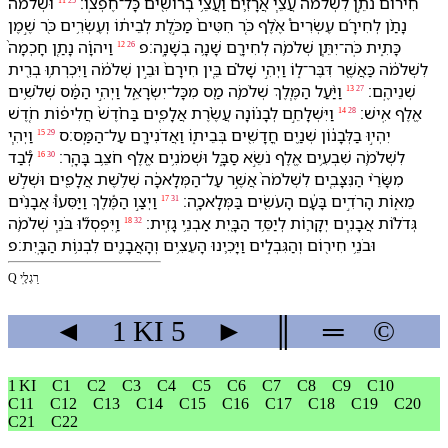
חִיר֜וֹם נֹתֵ֣ן לִ⁠שְׁלֹמֹ֗ה עֲצֵ֧י אֲרָזִ֛ים וַ⁠עֲצֵ֥י בְרוֹשִׁ֖ים כָּל־חֶפְצֽ⁠וֹ׃
וּ⁠שְׁלֹמֹה֩
11
נָתַ֨ן לְ⁠חִירָ֜ם עֶשְׂרִים֩ אֶ֨לֶף כֹּ֤ר חִטִּים֙ מַכֹּ֣לֶת לְ⁠בֵית֔⁠וֹ וְ⁠עֶשְׂרִ֥ים כֹּ֖ר שֶׁ֣מֶן
כָּתִ֑ית כֹּֽה־יִתֵּ֧ן שְׁלֹמֹ֛ה לְ⁠חִירָ֖ם שָׁנָ֥ה בְ⁠שָׁנָֽה׃פ
וַ⁠יהוָ֗ה נָתַ֤ן חָכְמָה֙
26
12
לִ⁠שְׁלֹמֹ֔ה כַּ⁠אֲשֶׁ֖ר דִּבֶּר־ל֑⁠וֹ וַ⁠יְהִ֣י שָׁלֹ֗ם בֵּ֤ין חִירָם֙ וּ⁠בֵ֣ין שְׁלֹמֹ֔ה וַ⁠יִּכְרְת֥וּ בְרִ֖ית
שְׁנֵי⁠הֶֽם׃
וַ⁠יַּ֨עַל הַ⁠מֶּ֧לֶךְ שְׁלֹמֹ֛ה מַ֖ס מִ⁠כָּל־יִשְׂרָאֵ֑ל וַ⁠יְהִ֣י הַ⁠מַּ֔ס שְׁלֹשִׁ֥ים
27
13
אֶ֖לֶף אִֽישׁ׃
וַ⁠יִּשְׁלָחֵ֣⁠ם לְבָנ֗וֹנָ⁠ה עֲשֶׂ֨רֶת אֲלָפִ֤ים בַּ⁠חֹ֨דֶשׁ֙ חֲלִיפ֔וֹת חֹ֚דֶשׁ
28
14
יִהְי֣וּ בַ⁠לְּבָנ֔וֹן שְׁנַ֥יִם חֳדָשִׁ֖ים בְּ⁠בֵית֑⁠וֹ וַ⁠אֲדֹנִירָ֖ם עַל־הַ⁠מַּֽס׃ס
וַ⁠יְהִ֧י
29
15
לִ⁠שְׁלֹמֹ֛ה שִׁבְעִ֥ים אֶ֖לֶף נֹשֵׂ֣א סַבָּ֑ל וּ⁠שְׁמֹנִ֥ים אֶ֖לֶף חֹצֵ֥ב בָּ⁠הָֽר׃
לְ֠⁠בַד
30
16
מִ⁠שָּׂרֵ֨י הַ⁠נִּצָּבִ֤ים לִ⁠שְׁלֹמֹה֙ אֲשֶׁ֣ר עַל־הַ⁠מְּלָאכָ֔ה שְׁלֹ֥שֶׁת אֲלָפִ֖ים וּ⁠שְׁלֹ֣שׁ
מֵא֑וֹת הָ⁠רֹדִ֣ים בָּ⁠עָ֔ם הָ⁠עֹשִׂ֖ים בַּ⁠מְּלָאכָֽה׃
וַ⁠יְצַ֣ו הַ⁠מֶּ֡לֶךְ וַ⁠יַּסִּעוּ֩ אֲבָנִ֨ים
31
17
גְּדֹל֜וֹת אֲבָנִ֧ים יְקָר֛וֹת לְ⁠יַסֵּ֥ד הַ⁠בָּ֖יִת אַבְנֵ֥י גָזִֽית׃
וַֽ⁠יִּפְסְל֞וּ בֹּנֵ֧י שְׁלֹמֹ֛ה
32
18
וּ⁠בֹנֵ֥י חִיר֖וֹם וְ⁠הַ⁠גִּבְלִ֑ים וַ⁠יָּכִ֛ינוּ הָ⁠עֵצִ֥ים וְ⁠הָ⁠אֲבָנִ֖ים לִ⁠בְנ֥וֹת הַ⁠בָּֽיִת׃פ
Q רַגְלָֽי
◄
1 KI
5
►
║
═
©
1 KI
C1
C2
C3
C4
C5
C6
C7
C8
C9
C10
C11
C12
C13
C14
C15
C16
C17
C18
C19
C20
C21
C22