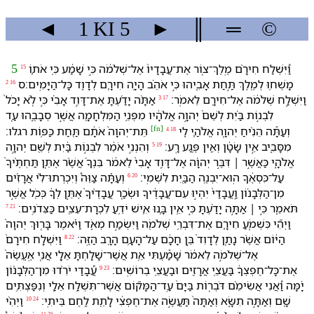
◄
1 KI
5
►
║
═
©
וַ֠⁠יִּשְׁלַח חִירָ֨ם מֶֽלֶךְ־צ֤וֹר אֶת־עֲבָדָי⁠ו֙ אֶל־שְׁלֹמֹ֔ה כִּ֣י שָׁמַ֔ע כִּ֥י אֹת֛⁠וֹ
5
15
מָשְׁח֥וּ לְ⁠מֶ֖לֶךְ תַּ֣חַת אָבִ֑י⁠הוּ כִּ֣י אֹהֵ֗ב הָיָ֥ה חִירָ֛ם לְ⁠דָוִ֖ד כָּל־הַ⁠יָּמִֽים׃ס
16
2
וַ⁠יִּשְׁלַ֣ח שְׁלֹמֹ֔ה אֶל־חִירָ֖ם לֵ⁠אמֹֽר׃
אַתָּ֨ה יָדַ֜עְתָּ אֶת־דָּוִ֣ד אָבִ֗⁠י כִּ֣י לֹ֤א יָכֹל֙
17
3
לִ⁠בְנ֣וֹת בַּ֗יִת לְ⁠שֵׁם֙ יְהוָ֣ה אֱלֹהָ֔י⁠ו מִ⁠פְּנֵ֥י הַ⁠מִּלְחָמָ֖ה אֲשֶׁ֣ר סְבָבֻ֑⁠הוּ עַ֤ד
[
fn
]
וְ⁠עַתָּ֕ה הֵנִ֨יחַ יְהוָ֧ה אֱלֹהַ֛⁠י לִ֖⁠י
תֵּת־יְהוָה֙ אֹתָ֔⁠ם תַּ֖חַת כַּפּ֥וֹת רגל⁠ו׃
18
4
מִ⁠סָּבִ֑יב אֵ֣ין שָׂטָ֔ן וְ⁠אֵ֖ין פֶּ֥גַע רָֽע׃
וְ⁠הִנְ⁠נִ֣י אֹמֵ֔ר לִ⁠בְנ֣וֹת בַּ֔יִת לְ⁠שֵׁ֖ם יְהוָ֣ה
19
5
אֱלֹהָ֑⁠י כַּ⁠אֲשֶׁ֣ר ׀ דִּבֶּ֣ר יְהוָ֗ה אֶל־דָּוִ֤ד אָבִ⁠י֙ לֵ⁠אמֹ֔ר בִּנְ⁠ךָ֗ אֲשֶׁ֨ר אֶתֵּ֤ן תַּחְתֶּ֨י⁠ךָ֙
עַל־כִּסְאֶ֔⁠ךָ הֽוּא־יִבְנֶ֥ה הַ⁠בַּ֖יִת לִ⁠שְׁמִֽ⁠י׃
וְ⁠עַתָּ֡ה צַוֵּה֩ וְ⁠יִכְרְתוּ־לִ֨⁠י אֲרָזִ֜ים
20
6
מִן־הַ⁠לְּבָנ֗וֹן וַֽ⁠עֲבָדַ⁠י֙ יִהְי֣וּ עִם־עֲבָדֶ֔י⁠ךָ וּ⁠שְׂכַ֤ר עֲבָדֶ֨י⁠ךָ֙ אֶתֵּ֣ן לְ⁠ךָ֔ כְּ⁠כֹ֖ל אֲשֶׁ֣ר
תֹּאמֵ֑ר כִּ֣י ׀ אַתָּ֣ה יָדַ֗עְתָּ כִּ֣י אֵ֥ין בָּ֛⁠נוּ אִ֛ישׁ יֹדֵ֥עַ לִ⁠כְרָת־עֵצִ֖ים כַּ⁠צִּדֹנִֽים׃
21
7
וַ⁠יְהִ֞י כִּ⁠שְׁמֹ֧עַ חִירָ֛ם אֶת־דִּבְרֵ֥י שְׁלֹמֹ֖ה וַ⁠יִּשְׂמַ֣ח מְאֹ֑ד וַ⁠יֹּ֗אמֶר בָּר֤וּךְ יְהוָה֙
הַ⁠יּ֔וֹם אֲשֶׁ֨ר נָתַ֤ן לְ⁠דָוִד֙ בֵּ֣ן חָכָ֔ם עַל־הָ⁠עָ֥ם הָ⁠רָ֖ב הַ⁠זֶּֽה׃
וַ⁠יִּשְׁלַ֤ח חִירָם֙
22
8
אֶל־שְׁלֹמֹ֣ה לֵ⁠אמֹ֔ר שָׁמַ֕עְתִּי אֵ֥ת אֲשֶׁר־שָׁלַ֖חְתָּ אֵלָ֑⁠י אֲנִ֤י אֶֽעֱשֶׂה֙
אֶת־כָּל־חֶפְצְ⁠ךָ֔ בַּ⁠עֲצֵ֥י אֲרָזִ֖ים וּ⁠בַ⁠עֲצֵ֥י בְרוֹשִֽׁים׃
עֲ֠בָדַ⁠י יֹרִ֨דוּ מִן־הַ⁠לְּבָנ֜וֹן
23
9
יָ֗מָּ⁠ה וַ֠⁠אֲנִי אֲשִׂימֵ֨⁠ם דֹּבְר֤וֹת בַּ⁠יָּם֙ עַֽד־הַ⁠מָּק֞וֹם אֲשֶׁר־תִּשְׁלַ֥ח אֵלַ֛⁠י וְ⁠נִפַּצְתִּ֥י⁠ם
שָׁ֖ם וְ⁠אַתָּ֣ה תִשָּׂ֑א וְ⁠אַתָּה֙ תַּעֲשֶׂ֣ה אֶת־חֶפְצִ֔⁠י לָ⁠תֵ֖ת לֶ֥חֶם בֵּיתִֽ⁠י׃
וַ⁠יְהִ֨י
24
10
25