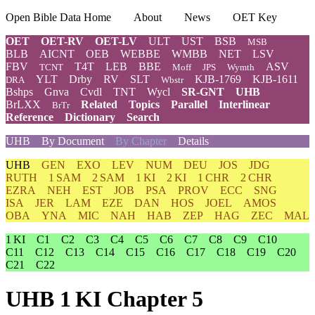
Open Bible Data Home
About
News
OET Key
OET
OET-RV
OET-LV
ULT
UST
BSB
MSB
BLB
AICNT
OEB
WEBBE
WMBB
NET
LSV
FBV
T4T
LEB
BBE
ASV
TCNT
Moff
JPS
Wymth
YLT
Drby
RV
SLT
KJB-1769
KJB-1611
DRA
Wbstr
Bshps
Gnva
Cvdl
TNT
Wycl
SR-GNT
UHB
BrLXX
Related
Topics
Parallel
Interlinear
BrTr
Reference
Dictionary
Search
UHB
By Document
By Chapter
Details
UHB
GEN
EXO
LEV
NUM
DEU
JOS
JDG
RUTH
1 SAM
2 SAM
1 KI
2 KI
1 CHR
2 CHR
EZRA
NEH
EST
JOB
PSA
PROV
ECC
SNG
ISA
JER
LAM
EZE
DAN
HOS
JOEL
AMOS
OBA
YNA
MIC
NAH
HAB
ZEP
HAG
ZEC
MAL
1 KI
C1
C2
C3
C4
C5
C6
C7
C8
C9
C10
C11
C12
C13
C14
C15
C16
C17
C18
C19
C20
C21
C22
UHB 1 KI Chapter 5