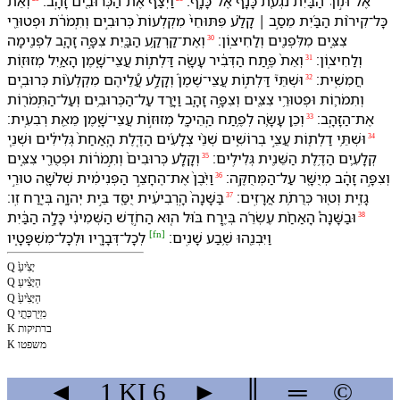
אֶל־תּ֣וֹךְ הַ⁠בַּ֔יִת נֹגְעֹ֖ת כָּנָ֥ף אֶל־כָּנָֽף׃
וַ⁠יְצַ֥ף אֶת־הַ⁠כְּרוּבִ֖ים זָהָֽב׃
וְ⁠אֵת֩
כָּל־קִיר֨וֹת הַ⁠בַּ֜יִת מֵסַ֣ב ׀ קָלַ֗ע פִּתּוּחֵי֙ מִקְלְעוֹת֙ כְּרוּבִ֣ים וְ⁠תִֽמֹרֹ֔ת וּ⁠פְטוּרֵ֖י
צִצִּ֑ים מִ⁠לִּ⁠פְנִ֖ים וְ⁠לַ⁠חִיצֽוֹן׃
וְ⁠אֶת־קַרְקַ֥ע הַ⁠בַּ֖יִת צִפָּ֣ה זָהָ֑ב לִ⁠פְנִ֖ימָה
30
וְ⁠לַ⁠חִיצֽוֹן׃
וְ⁠אֵת֙ פֶּ֣תַח הַ⁠דְּבִ֔יר עָשָׂ֖ה דַּלְת֣וֹת עֲצֵי־שָׁ֑מֶן הָ⁠אַ֥יִל מְזוּז֖וֹת
31
חֲמִשִֽׁית׃
וּ⁠שְׁתֵּי֮ דַּלְת֣וֹת עֲצֵי־שֶׁמֶן֒ וְ⁠קָלַ֣ע עֲ֠לֵי⁠הֶם מִקְלְע֨וֹת כְּרוּבִ֧ים
32
וְ⁠תִמֹר֛וֹת וּ⁠פְטוּרֵ֥י צִצִּ֖ים וְ⁠צִפָּ֣ה זָהָ֑ב וַ⁠יָּ֛רֶד עַל־הַ⁠כְּרוּבִ֥ים וְ⁠עַל־הַ⁠תִּֽמֹר֖וֹת
אֶת־הַ⁠זָּהָֽב׃
וְ⁠כֵ֥ן עָשָׂ֛ה לְ⁠פֶ֥תַח הַֽ⁠הֵיכָ֖ל מְזוּז֣וֹת עֲצֵי־שָׁ֑מֶן מֵ⁠אֵ֖ת רְבִעִֽית׃
33
וּ⁠שְׁתֵּ֥י דַלְת֖וֹת עֲצֵ֣י בְרוֹשִׁ֑ים שְׁנֵ֨י צְלָעִ֜ים הַ⁠דֶּ֤לֶת הָֽ⁠אַחַת֙ גְּלִילִ֔ים וּ⁠שְׁנֵ֧י
34
קְלָעִ֛ים הַ⁠דֶּ֥לֶת הַ⁠שֵּׁנִ֖ית גְּלִילִֽים׃
וְ⁠קָלַ֤ע כְּרוּבִים֙ וְ⁠תִ֣מֹר֔וֹת וּ⁠פְטֻרֵ֖י צִצִּ֑ים
35
וְ⁠צִפָּ֣ה זָהָ֔ב מְיֻשָּׁ֖ר עַל־הַ⁠מְּחֻקֶּֽה׃
וַ⁠יִּ֨בֶן֙ אֶת־הֶ⁠חָצֵ֣ר הַ⁠פְּנִימִ֔ית שְׁלֹשָׁ֖ה טוּרֵ֣י
36
גָזִ֑ית וְ⁠ט֖וּר כְּרֻתֹ֥ת אֲרָזִֽים׃
בַּ⁠שָּׁנָה֙ הָֽ⁠רְבִיעִ֔ית יֻסַּ֖ד בֵּ֣ית יְהוָ֑ה בְּ⁠יֶ֖רַח זִֽו׃
37
וּ⁠בַ⁠שָּׁנָה֩ הָ⁠אַחַ֨ת עֶשְׂרֵ֜ה בְּ⁠יֶ֣רַח בּ֗וּל ה֚וּא הַ⁠חֹ֣דֶשׁ הַ⁠שְּׁמִינִ֔י כָּלָ֣ה הַ⁠בַּ֔יִת
38
[
fn
]
וַ⁠יִּבְנֵ֖⁠הוּ שֶׁ֥בַע שָׁנִֽים׃
לְ⁠כָל־דְּבָרָ֖י⁠ו וּ⁠לְ⁠כָל־מִשְׁפָּטָ֑יו
Q יָצִ֙יעַ֙
Q הַיָּצִ֨יעַ
Q הַיָּצִ֙יעַ֙
Q מִֽיַּרְכְּתֵ֤י
K ב⁠רתיקות
K משפט⁠ו
◄
1 KI
6
►
║
═
©