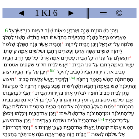
◄
1 KI
6
►
║
═
©
וַ⁠יְהִ֣י בִ⁠שְׁמוֹנִ֣ים שָׁנָ֣ה וְ⁠אַרְבַּ֣ע מֵא֣וֹת שָׁנָ֡ה לְ⁠צֵ֣את בְּנֵֽי־יִשְׂרָאֵ֣ל
6
מֵ⁠אֶֽרֶץ־מִצְרַיִם֩ בַּ⁠שָּׁנָ֨ה הָ⁠רְבִיעִ֜ית בְּ⁠חֹ֣דֶשׁ זִ֗ו ה֚וּא הַ⁠חֹ֣דֶשׁ הַ⁠שֵּׁנִ֔י לִ⁠מְלֹ֥ךְ
שְׁלֹמֹ֖ה עַל־יִשְׂרָאֵ֑ל וַ⁠יִּ֥בֶן הַ⁠בַּ֖יִת לַ⁠יהוָֽה׃
וְ⁠הַ⁠בַּ֗יִת אֲשֶׁ֨ר בָּנָ֜ה הַ⁠מֶּ֤לֶךְ שְׁלֹמֹה֙
2
לַֽ⁠יהוָ֔ה שִׁשִּֽׁים־אַמָּ֥ה אָרְכּ֖⁠וֹ וְ⁠עֶשְׂרִ֤ים רָחְבּ֑⁠וֹ וּ⁠שְׁלֹשִׁ֥ים אַמָּ֖ה קוֹמָתֽ⁠וֹ׃
וְ⁠הָ⁠אוּלָ֗ם עַל־פְּנֵי֙ הֵיכַ֣ל הַ⁠בַּ֔יִת עֶשְׂרִ֣ים אַמָּה֙ אָרְכּ֔⁠וֹ עַל־פְּנֵ֖י רֹ֣חַב הַ⁠בָּ֑יִת
3
עֶ֧שֶׂר בָּ⁠אַמָּ֛ה רָחְבּ֖⁠וֹ עַל־פְּנֵ֥י הַ⁠בָּֽיִת׃
וַ⁠יַּ֣עַשׂ לַ⁠בָּ֔יִת חַלּוֹנֵ֖י שְׁקֻפִ֥ים אֲטֻמִֽים׃
4
[
fn
]
סָבִ֔יב אֶת־קִיר֤וֹת הַ⁠בַּ֨יִת֙ סָבִ֔יב לַֽ⁠הֵיכָ֖ל
וַ⁠יִּבֶן֩ עַל־קִ֨יר הַ⁠בַּ֤יִת יצוע
5
[
fn
]
הַ⁠תַּחְתֹּנָ֜ה חָמֵ֧שׁ בָּ⁠אַמָּ֣ה רָחְבָּ֗⁠הּ
ה⁠יצוע
וְ⁠לַ⁠דְּבִ֑יר וַ⁠יַּ֥עַשׂ צְלָע֖וֹת סָבִֽיב׃
6
וְ⁠הַ⁠תִּֽיכֹנָה֙ שֵׁ֤שׁ בָּֽ⁠אַמָּה֙ רָחְבָּ֔⁠הּ וְ⁠הַ֨⁠שְּׁלִישִׁ֔ית שֶׁ֥בַע בָּ⁠אַמָּ֖ה רָחְבָּ֑⁠הּ כִּ֡י מִגְרָעוֹת֩
נָתַ֨ן לַ⁠בַּ֤יִת סָבִיב֙ ח֔וּצָ⁠ה לְ⁠בִלְתִּ֖י אֲחֹ֥ז בְּ⁠קִֽירוֹת־הַ⁠בָּֽיִת׃
וְ⁠הַ⁠בַּ֨יִת֙ בְּ⁠הִבָּ֣נֹת֔⁠וֹ
7
אֶֽבֶן־שְׁלֵמָ֥ה מַסָּ֖ע נִבְנָ֑ה וּ⁠מַקָּב֤וֹת וְ⁠הַ⁠גַּרְזֶן֙ כָּל־כְּלִ֣י בַרְזֶ֔ל לֹֽא־נִשְׁמַ֥ע בַּ⁠בַּ֖יִת
בְּ⁠הִבָּנֹתֽ⁠וֹ׃
פֶּ֗תַח הַ⁠צֵּלָע֙ הַ⁠תִּ֣יכֹנָ֔ה אֶל־כֶּ֥תֶף הַ⁠בַּ֖יִת הַ⁠יְמָנִ֑ית וּ⁠בְ⁠לוּלִּ֗ים יַֽעֲלוּ֙
8
עַל־הַ⁠תִּ֣יכֹנָ֔ה וּ⁠מִן־הַ⁠תִּֽיכֹנָ֖ה אֶל־הַ⁠שְּׁלִשִֽׁים׃
וַ⁠יִּ֥בֶן אֶת־הַ⁠בַּ֖יִת וַ⁠יְכַלֵּ֑⁠הוּ וַ⁠יִּסְפֹּ֤ן
9
[
fn
]
עַל־כָּל־הַ⁠בַּ֔יִת
וַ⁠יִּ֤בֶן אֶת־ה⁠יצוע
אֶת־הַ⁠בַּ֨יִת֙ גֵּבִ֔ים וּ⁠שְׂדֵרֹ֖ת בָּ⁠אֲרָזִֽים׃
10
חָמֵ֥שׁ אַמּ֖וֹת קֽוֹמָת֑⁠וֹ וַ⁠יֶּאֱחֹ֥ז אֶת־הַ⁠בַּ֖יִת בַּ⁠עֲצֵ֥י אֲרָזִֽים׃פ
וַֽ⁠יְהִי֙ דְּבַר־יְהוָ֔ה
11
אֶל־שְׁלֹמֹ֖ה לֵ⁠אמֹֽר׃
הַ⁠בַּ֨יִת הַ⁠זֶּ֜ה אֲשֶׁר־אַתָּ֣ה בֹנֶ֗ה אִם־תֵּלֵ֤ךְ בְּ⁠חֻקֹּתַ⁠י֙
12