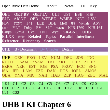
Open Bible Data Home
About
News
OET Key
OET
OET-RV
OET-LV
ULT
UST
BSB
MSB
BLB
AICNT
OEB
WEBBE
WMBB
NET
LSV
FBV
T4T
LEB
BBE
ASV
TCNT
Moff
JPS
Wymth
YLT
Drby
RV
SLT
KJB-1769
KJB-1611
DRA
Wbstr
Bshps
Gnva
Cvdl
TNT
Wycl
SR-GNT
UHB
BrLXX
Related
Topics
Parallel
Interlinear
BrTr
Reference
Dictionary
Search
UHB
By Document
By Chapter
Details
UHB
GEN
EXO
LEV
NUM
DEU
JOS
JDG
RUTH
1 SAM
2 SAM
1 KI
2 KI
1 CHR
2 CHR
EZRA
NEH
EST
JOB
PSA
PROV
ECC
SNG
ISA
JER
LAM
EZE
DAN
HOS
JOEL
AMOS
OBA
YNA
MIC
NAH
HAB
ZEP
HAG
ZEC
MAL
1 KI
C1
C2
C3
C4
C5
C6
C7
C8
C9
C10
C11
C12
C13
C14
C15
C16
C17
C18
C19
C20
C21
C22
UHB 1 KI Chapter 6