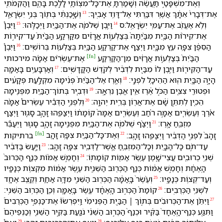
וְ⁠אֶת־מִשְׁפָּטַ֣⁠י תַּֽעֲשֶׂ֔ה וְ⁠שָׁמַרְתָּ֥ אֶת־כָּל־מִצְוֺתַ֖⁠י לָ⁠לֶ֣כֶת בָּ⁠הֶ֑ם וַ⁠הֲקִמֹתִ֤י
אֶת־דְּבָרִ⁠י֙ אִתָּ֔⁠ךְ אֲשֶׁ֥ר דִּבַּ֖רְתִּי אֶל־דָּוִ֥ד אָבִֽי⁠ךָ׃
וְ⁠שָׁ֣כַנְתִּ֔י בְּ⁠ת֖וֹךְ בְּנֵ֣י יִשְׂרָאֵ֑ל
13
וְ⁠לֹ֥א אֶעֱזֹ֖ב אֶת־עַמִּ֥⁠י יִשְׂרָאֵֽל׃ס
וַ⁠יִּ֧בֶן שְׁלֹמֹ֛ה אֶת־הַ⁠בַּ֖יִת וַ⁠יְכַלֵּֽ⁠הוּ׃
וַ⁠יִּבֶן֩
15
14
אֶת־קִיר֨וֹת הַ⁠בַּ֤יִת מִ⁠בַּ֨יְתָ⁠ה֙ בְּ⁠צַלְע֣וֹת אֲרָזִ֔ים מִ⁠קַּרְקַ֤ע הַ⁠בַּ֨יִת֙ עַד־קִיר֣וֹת
הַ⁠סִּפֻּ֔ן צִפָּ֥ה עֵ֖ץ מִ⁠בָּ֑יִת וַ⁠יְצַ֛ף אֶת־קַרְקַ֥ע הַ⁠בַּ֖יִת בְּ⁠צַלְע֥וֹת בְּרוֹשִֽׁים׃
וַ⁠יִּבֶן֩
16
[
fn
]
הַ⁠בַּ֨יִת֙ בְּ⁠צַלְע֣וֹת אֲרָזִ֔ים מִן־הַ⁠קַּרְקַ֖ע
אֶת־עֶשְׂרִ֨ים אַמָּ֜ה מ⁠ירכותי
עַד־הַ⁠קִּיר֑וֹת וַ⁠יִּ֤בֶן ל⁠וֹ֙ מִ⁠בַּ֣יִת לִ⁠דְבִ֔יר לְ⁠קֹ֖דֶשׁ הַ⁠קֳּדָשִֽׁים׃
וְ⁠אַרְבָּעִ֥ים בָּ⁠אַמָּ֖ה
17
הָיָ֣ה הַ⁠בָּ֑יִת ה֖וּא הַ⁠הֵיכָ֥ל לִ⁠פְנָֽ⁠י׃
וְ⁠אֶ֤רֶז אֶל־הַ⁠בַּ֨יִת֙ פְּנִ֔ימָה מִקְלַ֣עַת פְּקָעִ֔ים
18
וּ⁠פְטוּרֵ֖י צִצִּ֑ים הַ⁠כֹּ֣ל אֶ֔רֶז אֵ֥ין אֶ֖בֶן נִרְאָֽה׃
וּ⁠דְבִ֧יר בְּ⁠תוֹךְ־הַ⁠בַּ֛יִת מִ⁠פְּנִ֖ימָה
19
הֵכִ֑ין לְ⁠תִתֵּ֣ן שָׁ֔ם אֶת־אֲר֖וֹן בְּרִ֥ית יְהוָֽה׃
וְ⁠לִ⁠פְנֵ֣י הַ⁠דְּבִ֡יר עֶשְׂרִים֩ אַמָּ֨ה
20
אֹ֜רֶךְ וְ⁠עֶשְׂרִ֧ים אַמָּ֣ה רֹ֗חַב וְ⁠עֶשְׂרִ֤ים אַמָּה֙ קֽוֹמָת֔⁠וֹ וַ⁠יְצַפֵּ֖⁠הוּ זָהָ֣ב סָג֑וּר וַ⁠יְצַ֥ף
מִזְבֵּ֖חַ אָֽרֶז׃
וַ⁠יְצַ֨ף שְׁלֹמֹ֧ה אֶת־הַ⁠בַּ֛יִת מִ⁠פְּנִ֖ימָה זָהָ֣ב סָג֑וּר וַ⁠יְעַבֵּ֞ר
21
[
fn
]
זָהָב֙ לִ⁠פְנֵ֣י הַ⁠דְּבִ֔יר וַ⁠יְצַפֵּ֖⁠הוּ זָהָֽב׃
וְ⁠אֶת־כָּל־הַ⁠בַּ֛יִת צִפָּ֥ה זָהָ֖ב
ב⁠רתיקות
22
עַד־תֹּ֣ם כָּל־הַ⁠בָּ֑יִת וְ⁠כָל־הַ⁠מִּזְבֵּ֥חַ אֲֽשֶׁר־לַ⁠דְּבִ֖יר צִפָּ֥ה זָהָֽב׃
וַ⁠יַּ֣עַשׂ בַּ⁠דְּבִ֔יר
23
שְׁנֵ֥י כְרוּבִ֖ים עֲצֵי־שָׁ֑מֶן עֶ֥שֶׂר אַמּ֖וֹת קוֹמָתֽ⁠וֹ׃
וְ⁠חָמֵ֣שׁ אַמּ֗וֹת כְּנַ֤ף הַ⁠כְּרוּב֙
24
הָֽ⁠אֶחָ֔ת וְ⁠חָמֵ֣שׁ אַמּ֔וֹת כְּנַ֥ף הַ⁠כְּר֖וּב הַ⁠שֵּׁנִ֑ית עֶ֣שֶׂר אַמּ֔וֹת מִ⁠קְצ֥וֹת כְּנָפָ֖י⁠ו
וְ⁠עַד־קְצ֥וֹת כְּנָפָֽי⁠ו׃
וְ⁠עֶ֨שֶׂר֙ בָּֽ⁠אַמָּ֔ה הַ⁠כְּר֖וּב הַ⁠שֵּׁנִ֑י מִדָּ֥ה אַחַ֛ת וְ⁠קֶ֥צֶב אֶחָ֖ד
25
לִ⁠שְׁנֵ֥י הַ⁠כְּרֻבִֽים׃
קוֹמַת֙ הַ⁠כְּר֣וּב הָֽ⁠אֶחָ֔ד עֶ֖שֶׂר בָּֽ⁠אַמָּ֑ה וְ⁠כֵ֖ן הַ⁠כְּר֥וּב הַ⁠שֵּׁנִֽי׃
26
וַ⁠יִּתֵּ֨ן אֶת־הַ⁠כְּרוּבִ֜ים בְּ⁠ת֣וֹךְ ׀ הַ⁠בַּ֣יִת הַ⁠פְּנִימִ֗י וַֽ⁠יִּפְרְשׂוּ֮ אֶת־כַּנְפֵ֣י הַ⁠כְּרֻבִים֒
27
וַ⁠תִּגַּ֤ע כְּנַף־הָֽ⁠אֶחָד֙ בַּ⁠קִּ֔יר וּ⁠כְנַף֙ הַ⁠כְּר֣וּב הַ⁠שֵּׁנִ֔י נֹגַ֖עַת בַּ⁠קִּ֣יר הַ⁠שֵּׁנִ֑י וְ⁠כַנְפֵי⁠הֶם֙
29
28