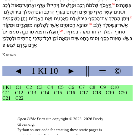
בְּ⁠שָׁנָֽה׃ס
וַ⁠יֶּאֱסֹ֣ף שְׁלֹמֹה֮ רֶ֣כֶב וּ⁠פָרָשִׁים֒ וַ⁠יְהִי־ל֗⁠וֹ אֶ֤לֶף וְ⁠אַרְבַּע־מֵאוֹת֙ רֶ֔כֶב
26
וּ⁠שְׁנֵים־עָשָׂ֥ר אֶ֖לֶף פָּֽרָשִׁ֑ים וַ⁠יַּנְחֵ⁠ם֙ בְּ⁠עָרֵ֣י הָ⁠רֶ֔כֶב וְ⁠עִם־הַ⁠מֶּ֖לֶךְ בִּ⁠ירוּשָׁלִָֽם׃
וַ⁠יִּתֵּ֨ן הַ⁠מֶּ֧לֶךְ אֶת־הַ⁠כֶּ֛סֶף בִּ⁠ירוּשָׁלִַ֖ם כָּ⁠אֲבָנִ֑ים וְ⁠אֵ֣ת הָ⁠אֲרָזִ֗ים נָתַ֛ן כַּ⁠שִּׁקְמִ֥ים
27
אֲשֶׁר־בַּ⁠שְּׁפֵלָ֖ה לָ⁠רֹֽב׃
וּ⁠מוֹצָ֧א הַ⁠סּוּסִ֛ים אֲשֶׁ֥ר לִ⁠שְׁלֹמֹ֖ה מִ⁠מִּצְרָ֑יִם וּ⁠מִ⁠קְוֵ֕ה
28
סֹחֲרֵ֣י הַ⁠מֶּ֔לֶךְ יִקְח֥וּ מִ⁠קְוֵ֖ה בִּ⁠מְחִֽיר׃
וַֽ֠⁠תַּעֲלֶה וַ⁠תֵּצֵ֨א מֶרְכָּבָ֤ה מִ⁠מִּצְרַ֨יִם֙
29
בְּ⁠שֵׁ֣שׁ מֵא֣וֹת כֶּ֔סֶף וְ⁠ס֖וּס בַּ⁠חֲמִשִּׁ֣ים וּ⁠מֵאָ֑ה וְ֠⁠כֵן לְ⁠כָל־מַלְכֵ֧י הַ⁠חִתִּ֛ים וּ⁠לְ⁠מַלְכֵ֥י
אֲרָ֖ם בְּ⁠יָדָ֥⁠ם יֹצִֽאוּ׃פ
K משרת⁠ו
◄
1 KI
10
►
║
═
©
1 KI
C1
C2
C3
C4
C5
C6
C7
C8
C9
C10
C11
C12
C13
C14
C15
C16
C17
C18
C19
C20
C21
C22
Open Bible Data
site copyright © 2023–2026
Freely-
Given.org
.
Python source code for creating these static pages is