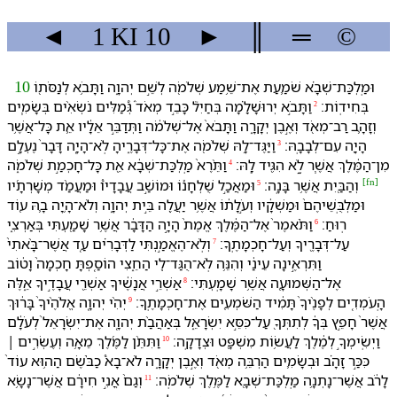
◄
1 KI
10
►
║
═
©
וּ⁠מַֽלְכַּת־שְׁבָ֗א שֹׁמַ֛עַת אֶת־שֵׁ֥מַע שְׁלֹמֹ֖ה לְ⁠שֵׁ֣ם יְהוָ֑ה וַ⁠תָּבֹ֥א לְ⁠נַסֹּת֖⁠וֹ
10
בְּ⁠חִידֽוֹת׃
וַ⁠תָּבֹ֣א יְרוּשָׁלְַ֗מָ⁠ה בְּ⁠חַיִל֮ כָּבֵ֣ד מְאֹד֒ גְּ֠מַלִּים נֹשְׂאִ֨ים בְּשָׂמִ֧ים
2
וְ⁠זָהָ֛ב רַב־מְאֹ֖ד וְ⁠אֶ֣בֶן יְקָרָ֑ה וַ⁠תָּבֹא֙ אֶל־שְׁלֹמֹ֔ה וַ⁠תְּדַבֵּ֣ר אֵלָ֔י⁠ו אֵ֛ת כָּל־אֲשֶׁ֥ר
הָיָ֖ה עִם־לְבָבָֽ⁠הּ׃
וַ⁠יַּגֶּד־לָ֥⁠הּ שְׁלֹמֹ֖ה אֶת־כָּל־דְּבָרֶ֑י⁠הָ לֹֽא־הָיָ֤ה דָּבָר֙ נֶעְלָ֣ם
3
מִן־הַ⁠מֶּ֔לֶךְ אֲשֶׁ֧ר לֹ֦א הִגִּ֖יד לָֽ⁠הּ׃
וַ⁠תֵּ֨רֶא֙ מַֽלְכַּת־שְׁבָ֔א אֵ֖ת כָּל־חָכְמַ֣ת שְׁלֹמֹ֑ה
4
[
fn
]
וּ⁠מַאֲכַ֣ל שֻׁלְחָנ֡⁠וֹ וּ⁠מוֹשַׁ֣ב עֲבָדָי⁠ו֩ וּ⁠מַעֲמַ֨ד מְשָׁרְתָ֜יו
וְ⁠הַ⁠בַּ֖יִת אֲשֶׁ֥ר בָּנָֽה׃
5
וּ⁠מַלְבֻּֽשֵׁי⁠הֶם֙ וּ⁠מַשְׁקָ֔י⁠ו וְ⁠עֹ֣לָת֔⁠וֹ אֲשֶׁ֥ר יַעֲלֶ֖ה בֵּ֣ית יְהוָ֑ה וְ⁠לֹא־הָ֥יָה בָ֛⁠הּ ע֖וֹד
רֽוּחַ׃
וַ⁠תֹּ֨אמֶר֙ אֶל־הַ⁠מֶּ֔לֶךְ אֱמֶת֙ הָיָ֣ה הַ⁠דָּבָ֔ר אֲשֶׁ֥ר שָׁמַ֖עְתִּי בְּ⁠אַרְצִ֑⁠י
6
עַל־דְּבָרֶ֖י⁠ךָ וְ⁠עַל־חָכְמָתֶֽ⁠ךָ׃
וְ⁠לֹֽא־הֶאֱמַ֣נְתִּי לַ⁠דְּבָרִ֗ים עַ֤ד אֲשֶׁר־בָּ֨אתִי֙
7
וַ⁠תִּרְאֶ֣ינָה עֵינַ֔⁠י וְ⁠הִנֵּ֥ה לֹֽא־הֻגַּד־לִ֖⁠י הַ⁠חֵ֑צִי הוֹסַ֤פְתָּ חָכְמָה֙ וָ⁠ט֔וֹב
אֶל־הַ⁠שְּׁמוּעָ֖ה אֲשֶׁ֥ר שָׁמָֽעְתִּי׃
אַשְׁרֵ֣י אֲנָשֶׁ֔י⁠ךָ אַשְׁרֵ֖י עֲבָדֶ֣י⁠ךָ אֵ֑לֶּה
8
הָֽ⁠עֹמְדִ֤ים לְ⁠פָנֶ֨י⁠ךָ֙ תָּמִ֔יד הַ⁠שֹּׁמְעִ֖ים אֶת־חָכְמָתֶֽ⁠ךָ׃
יְהִ֨י יְהוָ֤ה אֱלֹהֶ֨י⁠ךָ֙ בָּר֔וּךְ
9
אֲשֶׁר֙ חָפֵ֣ץ בְּ⁠ךָ֔ לְ⁠תִתְּ⁠ךָ֖ עַל־כִּסֵּ֣א יִשְׂרָאֵ֑ל בְּ⁠אַהֲבַ֨ת יְהוָ֤ה אֶת־יִשְׂרָאֵל֙ לְ⁠עֹלָ֔ם
וַ⁠יְשִֽׂימְ⁠ךָ֣ לְ⁠מֶ֔לֶךְ לַ⁠עֲשׂ֥וֹת מִשְׁפָּ֖ט וּ⁠צְדָקָֽה׃
וַ⁠תִּתֵּ֨ן לַ⁠מֶּ֜לֶךְ מֵאָ֥ה וְ⁠עֶשְׂרִ֣ים ׀
10
כִּכַּ֣ר זָהָ֗ב וּ⁠בְשָׂמִ֛ים הַרְבֵּ֥ה מְאֹ֖ד וְ⁠אֶ֣בֶן יְקָרָ֑ה לֹא־בָא֩ כַ⁠בֹּ֨שֶׂם הַ⁠ה֥וּא עוֹד֙
לָ⁠רֹ֔ב אֲשֶׁר־נָתְנָ֥ה מַֽלְכַּת־שְׁבָ֖א לַ⁠מֶּ֥לֶךְ שְׁלֹמֹֽה׃
וְ⁠גַם֙ אֳנִ֣י חִירָ֔ם אֲשֶׁר־נָשָׂ֥א
11