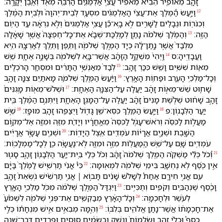
זָהָ֖ב מֵ⁠אוֹפִ֑יר הֵבִ֨יא מֵ⁠אֹפִ֜יר עֲצֵ֧י אַלְמֻגִּ֛ים הַרְבֵּ֥ה מְאֹ֖ד וְ⁠אֶ֥בֶן יְקָרָֽה׃
וַ⁠יַּ֣עַשׂ הַ֠⁠מֶּלֶךְ אֶת־עֲצֵ֨י הָ⁠אַלְמֻגִּ֜ים מִסְעָ֤ד לְ⁠בֵית־יְהוָה֙ וּ⁠לְ⁠בֵ֣ית הַ⁠מֶּ֔לֶךְ
12
וְ⁠כִנֹּר֥וֹת וּ⁠נְבָלִ֖ים לַ⁠שָּׁרִ֑ים לֹ֣א בָֽא־כֵ֞ן עֲצֵ֤י אַלְמֻגִּים֙ וְ⁠לֹ֣א נִרְאָ֔ה עַ֖ד הַ⁠יּ֥וֹם
הַ⁠זֶּֽה׃
וְ⁠הַ⁠מֶּ֨לֶךְ שְׁלֹמֹ֜ה נָתַ֣ן לְ⁠מַֽלְכַּת־שְׁבָ֗א אֶת־כָּל־חֶפְצָ⁠הּ֙ אֲשֶׁ֣ר שָׁאָ֔לָה
13
מִ⁠לְּ⁠בַד֙ אֲשֶׁ֣ר נָֽתַן־לָ֔⁠הּ כְּ⁠יַ֖ד הַ⁠מֶּ֣לֶךְ שְׁלֹמֹ֑ה וַ⁠תֵּ֛פֶן וַ⁠תֵּ֥לֶךְ לְ⁠אַרְצָ֖⁠הּ הִ֥יא
וַ⁠עֲבָדֶֽי⁠הָ׃ס
וַֽ⁠יְהִי֙ מִשְׁקַ֣ל הַ⁠זָּהָ֔ב אֲשֶׁר־בָּ֥א לִ⁠שְׁלֹמֹ֖ה בְּ⁠שָׁנָ֣ה אֶחָ֑ת שֵׁ֥שׁ
14
מֵא֛וֹת שִׁשִּׁ֥ים וָ⁠שֵׁ֖שׁ כִּכַּ֥ר זָהָֽב׃
לְ⁠בַד֙ מֵ⁠אַנְשֵׁ֣י הַ⁠תָּרִ֔ים וּ⁠מִסְחַ֖ר הָ⁠רֹכְלִ֑ים
15
וְ⁠כָל־מַלְכֵ֥י הָ⁠עֶ֖רֶב וּ⁠פַח֥וֹת הָ⁠אָֽרֶץ׃
וַ⁠יַּ֨עַשׂ הַ⁠מֶּ֧לֶךְ שְׁלֹמֹ֛ה מָאתַ֥יִם צִנָּ֖ה זָהָ֣ב
16
שָׁח֑וּט שֵׁשׁ־מֵא֣וֹת זָהָ֔ב יַעֲלֶ֖ה עַל־הַ⁠צִּנָּ֥ה הָ⁠אֶחָֽת׃
וּ⁠שְׁלֹשׁ־מֵא֤וֹת מָֽגִנִּים֙
17
זָהָ֣ב שָׁח֔וּט שְׁלֹ֤שֶׁת מָנִים֙ זָהָ֔ב יַעֲלֶ֖ה עַל־הַ⁠מָּגֵ֣ן הָ⁠אֶחָ֑ת וַ⁠יִּתְּנֵ֣⁠ם הַ⁠מֶּ֔לֶךְ בֵּ֖ית
יַ֥עַר הַ⁠לְּבָנֽוֹן׃פ
וַ⁠יַּ֧עַשׂ הַ⁠מֶּ֛לֶךְ כִּסֵּא־שֵׁ֖ן גָּד֑וֹל וַ⁠יְצַפֵּ֖⁠הוּ זָהָ֥ב מוּפָֽז׃
שֵׁ֧שׁ
19
18
מַעֲל֣וֹת לַ⁠כִּסֵּ֗ה וְ⁠רֹאשׁ־עָגֹ֤ל לַ⁠כִּסֵּה֙ מֵ⁠אַֽחֲרָ֔י⁠ו וְ⁠יָדֹ֛ת מִ⁠זֶּ֥ה וּ⁠מִ⁠זֶּ֖ה אֶל־מְק֣וֹם
הַ⁠שָּׁ֑בֶת וּ⁠שְׁנַ֣יִם אֲרָי֔וֹת עֹמְדִ֖ים אֵ֥צֶל הַ⁠יָּדֽוֹת׃
וּ⁠שְׁנֵ֧ים עָשָׂ֣ר אֲרָיִ֗ים
20
עֹמְדִ֥ים שָׁ֛ם עַל־שֵׁ֥שׁ הַֽ⁠מַּעֲל֖וֹת מִ⁠זֶּ֣ה וּ⁠מִ⁠זֶּ֑ה לֹֽא־נַעֲשָׂ֥ה כֵ֖ן לְ⁠כָל־מַמְלָכֽוֹת׃
וְ֠⁠כֹל כְּלֵ֞י מַשְׁקֵ֨ה הַ⁠מֶּ֤לֶךְ שְׁלֹמֹה֙ זָהָ֔ב וְ⁠כֹ֗ל כְּלֵ֛י בֵּֽית־יַ֥עַר הַ⁠לְּבָנ֖וֹן זָהָ֣ב סָג֑וּר
21
אֵ֣ין כֶּ֗סֶף לֹ֥א נֶחְשָׁ֛ב בִּ⁠ימֵ֥י שְׁלֹמֹ֖ה לִ⁠מְאֽוּמָה׃
כִּי֩ אֳנִ֨י תַרְשִׁ֤ישׁ לַ⁠מֶּ֨לֶךְ֙ בַּ⁠יָּ֔ם
22
עִ֖ם אֳנִ֣י חִירָ֑ם אַחַת֩ לְ⁠שָׁלֹ֨שׁ שָׁנִ֜ים תָּב֣וֹא ׀ אֳנִ֣י תַרְשִׁ֗ישׁ נֹֽשְׂאֵת֙ זָהָ֣ב
וָ⁠כֶ֔סֶף שֶׁנְהַבִּ֥ים וְ⁠קֹפִ֖ים וְ⁠תֻכִּיִּֽים׃
וַ⁠יִּגְדַּל֙ הַ⁠מֶּ֣לֶךְ שְׁלֹמֹ֔ה מִ⁠כֹּ֖ל מַלְכֵ֣י הָ⁠אָ֑רֶץ
23
לְ⁠עֹ֖שֶׁר וּ⁠לְ⁠חָכְמָֽה׃
וְ⁠כָ֨ל־הָ⁠אָ֔רֶץ מְבַקְשִׁ֖ים אֶת־פְּנֵ֣י שְׁלֹמֹ֑ה לִ⁠שְׁמֹ֨עַ֙
24
אֶת־חָכְמָת֔⁠וֹ אֲשֶׁר־נָתַ֥ן אֱלֹהִ֖ים בְּ⁠לִבּֽ⁠וֹ׃
וְ⁠הֵ֣מָּה מְבִאִ֣ים אִ֣ישׁ מִנְחָת֡⁠וֹ כְּלֵ֣י
25
כֶסֶף֩ וּ⁠כְלֵ֨י זָהָ֤ב וּ⁠שְׂלָמוֹת֙ וְ⁠נֵ֣שֶׁק וּ⁠בְשָׂמִ֔ים סוּסִ֖ים וּ⁠פְרָדִ֑ים דְּבַר־שָׁנָ֖ה