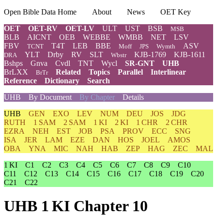
Open Bible Data Home
About
News
OET Key
OET
OET-RV
OET-LV
ULT
UST
BSB
MSB
BLB
AICNT
OEB
WEBBE
WMBB
NET
LSV
FBV
T4T
LEB
BBE
ASV
TCNT
Moff
JPS
Wymth
YLT
Drby
RV
SLT
KJB-1769
KJB-1611
DRA
Wbstr
Bshps
Gnva
Cvdl
TNT
Wycl
SR-GNT
UHB
BrLXX
Related
Topics
Parallel
Interlinear
BrTr
Reference
Dictionary
Search
UHB
By Document
By Chapter
Details
UHB
GEN
EXO
LEV
NUM
DEU
JOS
JDG
RUTH
1 SAM
2 SAM
1 KI
2 KI
1 CHR
2 CHR
EZRA
NEH
EST
JOB
PSA
PROV
ECC
SNG
ISA
JER
LAM
EZE
DAN
HOS
JOEL
AMOS
OBA
YNA
MIC
NAH
HAB
ZEP
HAG
ZEC
MAL
1 KI
C1
C2
C3
C4
C5
C6
C7
C8
C9
C10
C11
C12
C13
C14
C15
C16
C17
C18
C19
C20
C21
C22
UHB 1 KI Chapter 10