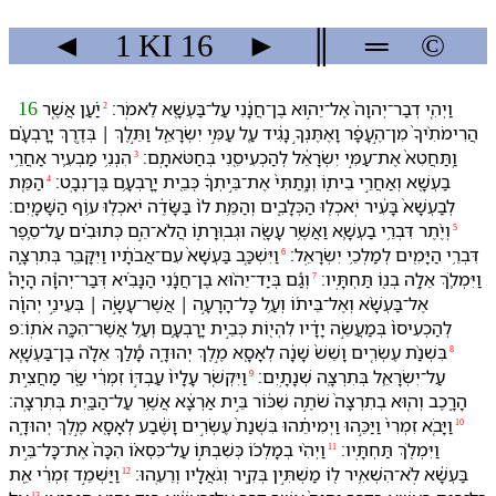
◄
1 KI
16
►
║
═
©
וַ⁠יְהִ֤י דְבַר־יְהוָה֙ אֶל־יֵה֣וּא בֶן־חֲנָ֔נִי עַל־בַּעְשָׁ֖א לֵ⁠אמֹֽר׃
יַ֗עַן אֲשֶׁ֤ר
16
2
הֲרִימֹתִ֨י⁠ךָ֙ מִן־הֶ֣⁠עָפָ֔ר וָ⁠אֶתֶּנְ⁠ךָ֣ נָגִ֔יד עַ֖ל עַמִּ֣⁠י יִשְׂרָאֵ֑ל וַ⁠תֵּ֣לֶךְ ׀ בְּ⁠דֶ֣רֶךְ יָרָבְעָ֗ם
וַֽ⁠תַּחֲטִא֙ אֶת־עַמִּ֣⁠י יִשְׂרָאֵ֔ל לְ⁠הַכְעִיסֵ֖⁠נִי בְּ⁠חַטֹּאתָֽ⁠ם׃
הִנְ⁠נִ֥י מַבְעִ֛יר אַחֲרֵ֥י
3
בַעְשָׁ֖א וְ⁠אַחֲרֵ֣י בֵית֑⁠וֹ וְ⁠נָֽתַתִּי֙ אֶת־בֵּ֣יתְ⁠ךָ֔ כְּ⁠בֵ֖ית יָרָבְעָ֥ם בֶּן־נְבָֽט׃
הַ⁠מֵּ֤ת
4
לְ⁠בַעְשָׁא֙ בָּ⁠עִ֔יר יֹֽאכְל֖וּ הַ⁠כְּלָבִ֑ים וְ⁠הַ⁠מֵּ֥ת ל⁠וֹ֙ בַּ⁠שָּׂדֶ֔ה יֹאכְל֖וּ ע֥וֹף הַ⁠שָּׁמָֽיִם׃
וְ⁠יֶ֨תֶר דִּבְרֵ֥י בַעְשָׁ֛א וַ⁠אֲשֶׁ֥ר עָשָׂ֖ה וּ⁠גְבֽוּרָת֑⁠וֹ הֲ⁠לֹא־הֵ֣ם כְּתוּבִ֗ים עַל־סֵ֛פֶר
5
דִּבְרֵ֥י הַ⁠יָּמִ֖ים לְ⁠מַלְכֵ֥י יִשְׂרָאֵֽל׃
וַ⁠יִּשְׁכַּ֤ב בַּעְשָׁא֙ עִם־אֲבֹתָ֔י⁠ו וַ⁠יִּקָּבֵ֖ר בְּ⁠תִרְצָ֑ה
6
וַ⁠יִּמְלֹ֛ךְ אֵלָ֥ה בְנ֖⁠וֹ תַּחְתָּֽי⁠ו׃
וְ⁠גַ֡ם בְּ⁠יַד־יֵה֨וּא בֶן־חֲנָ֜נִי הַ⁠נָּבִ֗יא דְּבַר־יְהוָ֡ה הָיָה֩
7
אֶל־בַּעְשָׁ֨א וְ⁠אֶל־בֵּית֜⁠וֹ וְ⁠עַ֥ל כָּל־הָ⁠רָעָ֣ה ׀ אֲשֶׁר־עָשָׂ֣ה ׀ בְּ⁠עֵינֵ֣י יְהוָ֗ה
לְ⁠הַכְעִיס⁠וֹ֙ בְּ⁠מַעֲשֵׂ֣ה יָדָ֔י⁠ו לִ⁠הְי֖וֹת כְּ⁠בֵ֣ית יָרָבְעָ֑ם וְ⁠עַ֥ל אֲשֶׁר־הִכָּ֖ה אֹתֽ⁠וֹ׃פ
בִּ⁠שְׁנַ֨ת עֶשְׂרִ֤ים וָ⁠שֵׁשׁ֙ שָׁנָ֔ה לְ⁠אָסָ֖א מֶ֣לֶךְ יְהוּדָ֑ה מָ֠לַךְ אֵלָ֨ה בֶן־בַּעְשָׁ֧א
8
עַל־יִשְׂרָאֵ֛ל בְּ⁠תִרְצָ֖ה שְׁנָתָֽיִם׃
וַ⁠יִּקְשֹׁ֤ר עָלָי⁠ו֙ עַבְדּ֣⁠וֹ זִמְרִ֔י שַׂ֖ר מַחֲצִ֣ית
9
הָ⁠רָ֑כֶב וְ⁠ה֤וּא בְ⁠תִרְצָה֙ שֹׁתֶ֣ה שִׁכּ֔וֹר בֵּ֣ית אַרְצָ֔א אֲשֶׁ֥ר עַל־הַ⁠בַּ֖יִת בְּ⁠תִרְצָֽה׃
וַ⁠יָּבֹ֤א זִמְרִי֙ וַ⁠יַּכֵּ֣⁠הוּ וַ⁠יְמִיתֵ֔⁠הוּ בִּ⁠שְׁנַת֙ עֶשְׂרִ֣ים וָ⁠שֶׁ֔בַע לְ⁠אָסָ֖א מֶ֣לֶךְ יְהוּדָ֑ה
10
וַ⁠יִּמְלֹ֖ךְ תַּחְתָּֽי⁠ו׃
וַ⁠יְהִ֨י בְ⁠מָלְכ֜⁠וֹ כְּ⁠שִׁבְתּ֣⁠וֹ עַל־כִּסְא֗⁠וֹ הִכָּה֙ אֶת־כָּל־בֵּ֣ית
11
בַּעְשָׁ֔א לֹֽא־הִשְׁאִ֥יר ל֖⁠וֹ מַשְׁתִּ֣ין בְּ⁠קִ֑יר וְ⁠גֹאֲלָ֖י⁠ו וְ⁠רֵעֵֽ⁠הוּ׃
וַ⁠יַּשְׁמֵ֣ד זִמְרִ֔י אֵ֖ת
12
13