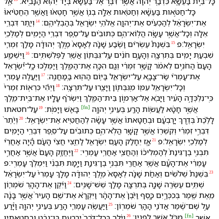
כָּל־בֵּ֣ית בַּעְשָׁ֑א כִּ⁠דְבַ֤ר יְהוָה֙ אֲשֶׁ֣ר דִּבֶּ֣ר אֶל־בַּעְשָׁ֔א בְּ⁠יַ֖ד יֵה֥וּא הַ⁠נָּבִֽיא׃
אֶ֚ל
כָּל־חַטֹּ֣אות בַּעְשָׁ֔א וְ⁠חַטֹּ֖אות אֵלָ֣ה בְנ֑⁠וֹ אֲשֶׁ֣ר חָטְא֗וּ וַ⁠אֲשֶׁ֤ר הֶחֱטִ֨יאוּ֙
אֶת־יִשְׂרָאֵ֔ל לְ⁠הַכְעִ֗יס אֶת־יְהוָ֛ה אֱלֹהֵ֥י יִשְׂרָאֵ֖ל בְּ⁠הַבְלֵי⁠הֶֽם׃
וְ⁠יֶ֛תֶר דִּבְרֵ֥י
14
אֵלָ֖ה וְ⁠כָל־אֲשֶׁ֣ר עָשָׂ֑ה הֲ⁠לֽוֹא־הֵ֣ם כְּתוּבִ֗ים עַל־סֵ֛פֶר דִּבְרֵ֥י הַ⁠יָּמִ֖ים לְ⁠מַלְכֵ֥י
יִשְׂרָאֵֽל׃פ
בִּ⁠שְׁנַת֩ עֶשְׂרִ֨ים וָ⁠שֶׁ֜בַע שָׁנָ֗ה לְ⁠אָסָא֙ מֶ֣לֶךְ יְהוּדָ֔ה מָלַ֥ךְ זִמְרִ֛י
15
שִׁבְעַ֥ת יָמִ֖ים בְּ⁠תִרְצָ֑ה וְ⁠הָ⁠עָ֣ם חֹנִ֔ים עַֽל־גִּבְּת֖וֹן אֲשֶׁ֥ר לַ⁠פְּלִשְׁתִּֽים׃
וַ⁠יִּשְׁמַ֤ע
16
הָ⁠עָם֙ הַ⁠חֹנִ֣ים לֵ⁠אמֹ֔ר קָשַׁ֣ר זִמְרִ֔י וְ⁠גַ֖ם הִכָּ֣ה אֶת־הַ⁠מֶּ֑לֶךְ וַ⁠יַּמְלִ֣כוּ כָֽל־יִ֠שְׂרָאֵל
אֶת־עָמְרִ֨י שַׂר־צָבָ֧א עַל־יִשְׂרָאֵ֛ל בַּ⁠יּ֥וֹם הַ⁠ה֖וּא בַּֽ⁠מַּחֲנֶֽה׃
וַ⁠יַּעֲלֶ֥ה עָמְרִ֛י
17
וְ⁠כָל־יִשְׂרָאֵ֥ל עִמּ֖⁠וֹ מִֽ⁠גִּבְּת֑וֹן וַ⁠יָּצֻ֖רוּ עַל־תִּרְצָֽה׃
וַ⁠יְהִ֞י כִּ⁠רְא֤וֹת זִמְרִי֙
18
כִּֽי־נִלְכְּדָ֣ה הָ⁠עִ֔יר וַ⁠יָּבֹ֖א אֶל־אַרְמ֣וֹן בֵּית־הַ⁠מֶּ֑לֶךְ וַ⁠יִּשְׂרֹ֨ף עָלָ֧י⁠ו אֶת־בֵּֽית־מֶ֛לֶךְ
[
fn
]
אֲשֶׁ֣ר חָטָ֔א לַ⁠עֲשׂ֥וֹת הָ⁠רַ֖ע בְּ⁠עֵינֵ֣י יְהוָ֑ה
עַל־חטאת⁠ו
בָּ⁠אֵ֖שׁ וַ⁠יָּמֹֽת׃
19
לָ⁠לֶ֨כֶת֙ בְּ⁠דֶ֣רֶךְ יָרָבְעָ֔ם וּ⁠בְ⁠חַטָּאת⁠וֹ֙ אֲשֶׁ֣ר עָשָׂ֔ה לְ⁠הַחֲטִ֖יא אֶת־יִשְׂרָאֵֽל׃
וְ⁠יֶ֨תֶר֙
20
דִּבְרֵ֣י זִמְרִ֔י וְ⁠קִשְׁר֖⁠וֹ אֲשֶׁ֣ר קָשָׁ֑ר הֲ⁠לֹֽא־הֵ֣ם כְּתוּבִ֗ים עַל־סֵ֛פֶר דִּבְרֵ֥י הַ⁠יָּמִ֖ים
לְ⁠מַלְכֵ֥י יִשְׂרָאֵֽל׃פ
אָ֧ז יֵחָלֵ֛ק הָ⁠עָ֥ם יִשְׂרָאֵ֖ל לַ⁠חֵ֑צִי חֲצִ֨י הָ⁠עָ֜ם הָ֠יָה אַחֲרֵ֨י
21
תִבְנִ֤י בֶן־גִּינַת֙ לְ⁠הַמְלִיכ֔⁠וֹ וְ⁠הַ⁠חֲצִ֖י אַחֲרֵ֥י עָמְרִֽי׃
וַ⁠יֶּחֱזַ֤ק הָ⁠עָם֙ אֲשֶׁ֣ר אַחֲרֵ֣י
22
עָמְרִ֔י אֶת־הָ⁠עָ֕ם אֲשֶׁ֥ר אַחֲרֵ֖י תִּבְנִ֣י בֶן־גִּינַ֑ת וַ⁠יָּ֣מָת תִּבְנִ֔י וַ⁠יִּמְלֹ֖ךְ עָמְרִֽי׃פ
בִּ⁠שְׁנַת֩ שְׁלֹשִׁ֨ים וְ⁠אַחַ֜ת שָׁנָ֗ה לְ⁠אָסָא֙ מֶ֣לֶךְ יְהוּדָ֔ה מָלַ֤ךְ עָמְרִי֙ עַל־יִשְׂרָאֵ֔ל
23
שְׁתֵּ֥ים עֶשְׂרֵ֖ה שָׁנָ֑ה בְּ⁠תִרְצָ֖ה מָלַ֥ךְ שֵׁשׁ־שָׁנִֽים׃
וַ⁠יִּ֜קֶן אֶת־הָ⁠הָ֥ר שֹׁמְר֛וֹן
24
מֵ֥⁠אֶת שֶׁ֖מֶר בְּ⁠כִכְּרַ֣יִם כָּ֑סֶף וַ⁠יִּ֨בֶן֙ אֶת־הָ⁠הָ֔ר וַ⁠יִּקְרָ֗א אֶת־שֵׁ֤ם הָ⁠עִיר֙ אֲשֶׁ֣ר בָּנָ֔ה
עַ֣ל שֶׁם־שֶׁ֔מֶר אֲדֹנֵ֖י הָ⁠הָ֥ר שֹׁמְרֽוֹן׃
וַ⁠יַּעֲשֶׂ֥ה עָמְרִ֛י הָ⁠רַ֖ע בְּ⁠עֵינֵ֣י יְהוָ֑ה וַ⁠יָּ֕רַע
25
[
fn
]
אֲשֶׁ֥ר
וַ⁠יֵּ֗לֶךְ בְּ⁠כָל־דֶּ֨רֶךְ֙ יָרָבְעָ֣ם בֶּן־נְבָ֔ט ו⁠ב⁠חטאתי⁠ו
מִ⁠כֹּ֖ל אֲשֶׁ֥ר לְ⁠פָנָֽי⁠ו׃
26