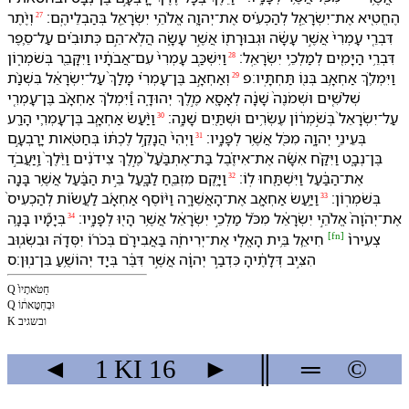
הֶחֱטִ֖יא אֶת־יִשְׂרָאֵ֑ל לְ⁠הַכְעִ֗יס אֶת־יְהוָ֛ה אֱלֹהֵ֥י יִשְׂרָאֵ֖ל בְּ⁠הַבְלֵי⁠הֶֽם׃
וְ⁠יֶ֨תֶר
27
דִּבְרֵ֤י עָמְרִי֙ אֲשֶׁ֣ר עָשָׂ֔ה וּ⁠גְבוּרָת֖⁠וֹ אֲשֶׁ֣ר עָשָׂ֑ה הֲ⁠לֹֽא־הֵ֣ם כְּתוּבִ֗ים עַל־סֵ֛פֶר
דִּבְרֵ֥י הַ⁠יָּמִ֖ים לְ⁠מַלְכֵ֥י יִשְׂרָאֵֽל׃
וַ⁠יִּשְׁכַּ֤ב עָמְרִי֙ עִם־אֲבֹתָ֔י⁠ו וַ⁠יִּקָּבֵ֖ר בְּ⁠שֹׁמְר֑וֹן
28
וַ⁠יִּמְלֹ֛ךְ אַחְאָ֥ב בְּנ֖⁠וֹ תַּחְתָּֽי⁠ו׃פ
וְ⁠אַחְאָ֣ב בֶּן־עָמְרִ֗י מָלַךְ֙ עַל־יִשְׂרָאֵ֔ל בִּ⁠שְׁנַ֨ת
29
שְׁלֹשִׁ֤ים וּ⁠שְׁמֹנֶה֙ שָׁנָ֔ה לְ⁠אָסָ֖א מֶ֣לֶךְ יְהוּדָ֑ה וַ֠⁠יִּמְלֹךְ אַחְאָ֨ב בֶּן־עָמְרִ֤י
עַל־יִשְׂרָאֵל֙ בְּ⁠שֹׁ֣מְר֔וֹן עֶשְׂרִ֥ים וּ⁠שְׁתַּ֖יִם שָׁנָֽה׃
וַ⁠יַּ֨עַשׂ אַחְאָ֧ב בֶּן־עָמְרִ֛י הָ⁠רַ֖ע
30
בְּ⁠עֵינֵ֣י יְהוָ֑ה מִ⁠כֹּ֖ל אֲשֶׁ֥ר לְ⁠פָנָֽי⁠ו׃
וַ⁠יְהִי֙ הֲ⁠נָקֵ֣ל לֶכְתּ֔⁠וֹ בְּ⁠חַטֹּ֖אות יָרָבְעָ֣ם
31
בֶּן־נְבָ֑ט וַ⁠יִּקַּ֨ח אִשָּׁ֜ה אֶת־אִיזֶ֗בֶל בַּת־אֶתְבַּ֨עַל֙ מֶ֣לֶךְ צִידֹנִ֔ים וַ⁠יֵּ֨לֶךְ֙ וַֽ⁠יַּעֲבֹ֣ד
אֶת־הַ⁠בַּ֔עַל וַ⁠יִּשְׁתַּ֖חוּ לֽ⁠וֹ׃
וַ⁠יָּ֥קֶם מִזְבֵּ֖חַ לַ⁠בָּ֑עַל בֵּ֣ית הַ⁠בַּ֔עַל אֲשֶׁ֥ר בָּנָ֖ה
32
בְּ⁠שֹׁמְרֽוֹן׃
וַ⁠יַּ֥עַשׂ אַחְאָ֖ב אֶת־הָ⁠אֲשֵׁרָ֑ה וַ⁠יּ֨וֹסֶף אַחְאָ֜ב לַ⁠עֲשׂ֗וֹת לְ⁠הַכְעִיס֙
33
אֶת־יְהֹוָה֙ אֱלֹהֵ֣י יִשְׂרָאֵ֔ל מִ⁠כֹּ֨ל מַלְכֵ֣י יִשְׂרָאֵ֔ל אֲשֶׁ֥ר הָי֖וּ לְ⁠פָנָֽי⁠ו׃
בְּ⁠יָמָ֞י⁠ו בָּנָ֥ה
34
[
fn
]
צְעִיר⁠וֹ֙
חִיאֵ֛ל בֵּ֥ית הָאֱלִ֖י אֶת־יְרִיחֹ֑ה בַּ⁠אֲבִירָ֨ם בְּכֹר֜⁠וֹ יִסְּדָ֗⁠הּ וּבִשְׂג֤וּב
הִצִּ֣יב דְּלָתֶ֔י⁠הָ כִּ⁠דְבַ֣ר יְהוָ֔ה אֲשֶׁ֣ר דִּבֶּ֔ר בְּ⁠יַ֖ד יְהוֹשֻׁ֥עַ בִּן־נֽוּן׃ס
Q חַטֹּאתָיו֙
Q וּבְחַטָּאת֔וֹ
K ו⁠ב⁠שגיב
◄
1 KI
16
►
║
═
©