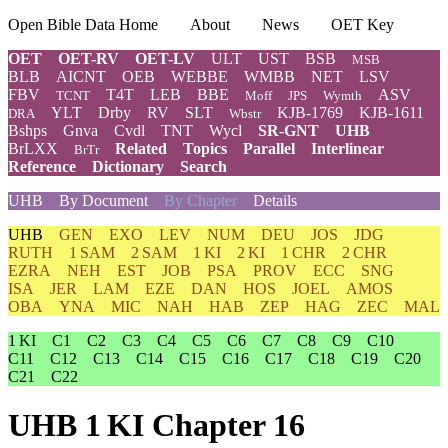
Open Bible Data Home
About
News
OET Key
OET
OET-RV
OET-LV
ULT
UST
BSB
MSB
BLB
AICNT
OEB
WEBBE
WMBB
NET
LSV
FBV
T4T
LEB
BBE
ASV
TCNT
Moff
JPS
Wymth
YLT
Drby
RV
SLT
KJB-1769
KJB-1611
DRA
Wbstr
Bshps
Gnva
Cvdl
TNT
Wycl
SR-GNT
UHB
BrLXX
Related
Topics
Parallel
Interlinear
BrTr
Reference
Dictionary
Search
UHB
By Document
By Chapter
Details
UHB
GEN
EXO
LEV
NUM
DEU
JOS
JDG
RUTH
1 SAM
2 SAM
1 KI
2 KI
1 CHR
2 CHR
EZRA
NEH
EST
JOB
PSA
PROV
ECC
SNG
ISA
JER
LAM
EZE
DAN
HOS
JOEL
AMOS
OBA
YNA
MIC
NAH
HAB
ZEP
HAG
ZEC
MAL
1 KI
C1
C2
C3
C4
C5
C6
C7
C8
C9
C10
C11
C12
C13
C14
C15
C16
C17
C18
C19
C20
C21
C22
UHB 1 KI Chapter 16