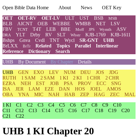
Open Bible Data Home
About
News
OET Key
OET
OET-RV
OET-LV
ULT
UST
BSB
MSB
BLB
AICNT
OEB
WEBBE
WMBB
NET
LSV
FBV
T4T
LEB
BBE
ASV
TCNT
Moff
JPS
Wymth
YLT
Drby
RV
SLT
KJB-1769
KJB-1611
DRA
Wbstr
Bshps
Gnva
Cvdl
TNT
Wycl
SR-GNT
UHB
BrLXX
Related
Topics
Parallel
Interlinear
BrTr
Reference
Dictionary
Search
UHB
By Document
By Chapter
Details
UHB
GEN
EXO
LEV
NUM
DEU
JOS
JDG
RUTH
1 SAM
2 SAM
1 KI
2 KI
1 CHR
2 CHR
EZRA
NEH
EST
JOB
PSA
PROV
ECC
SNG
ISA
JER
LAM
EZE
DAN
HOS
JOEL
AMOS
OBA
YNA
MIC
NAH
HAB
ZEP
HAG
ZEC
MAL
1 KI
C1
C2
C3
C4
C5
C6
C7
C8
C9
C10
C11
C12
C13
C14
C15
C16
C17
C18
C19
C20
C21
C22
UHB 1 KI Chapter 20