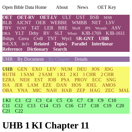
Open Bible Data Home
About
News
OET Key
OET
OET-RV
OET-LV
ULT
UST
BSB
MSB
BLB
AICNT
OEB
WEBBE
WMBB
NET
LSV
FBV
T4T
LEB
BBE
ASV
TCNT
Moff
JPS
Wymth
YLT
Drby
RV
SLT
KJB-1769
KJB-1611
DRA
Wbstr
Bshps
Gnva
Cvdl
TNT
Wycl
SR-GNT
UHB
BrLXX
Related
Topics
Parallel
Interlinear
BrTr
Reference
Dictionary
Search
UHB
By Document
By Chapter
Details
UHB
GEN
EXO
LEV
NUM
DEU
JOS
JDG
RUTH
1 SAM
2 SAM
1 KI
2 KI
1 CHR
2 CHR
EZRA
NEH
EST
JOB
PSA
PROV
ECC
SNG
ISA
JER
LAM
EZE
DAN
HOS
JOEL
AMOS
OBA
YNA
MIC
NAH
HAB
ZEP
HAG
ZEC
MAL
1 KI
C1
C2
C3
C4
C5
C6
C7
C8
C9
C10
C11
C12
C13
C14
C15
C16
C17
C18
C19
C20
C21
C22
UHB 1 KI Chapter 11