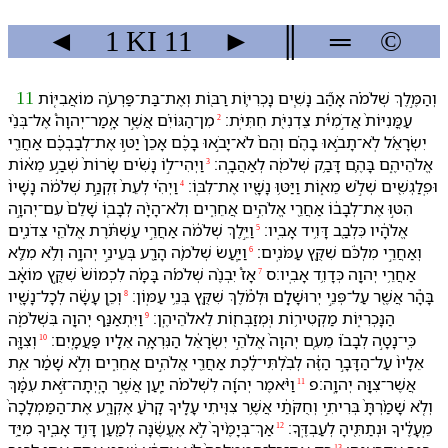
◄
1 KI
11
►
║
═
©
וְ⁠הַ⁠מֶּ֣לֶךְ שְׁלֹמֹ֗ה אָהַ֞ב נָשִׁ֧ים נָכְרִיּ֛וֹת רַבּ֖וֹת וְ⁠אֶת־בַּת־פַּרְעֹ֑ה מוֹאֲבִיּ֤וֹת
11
עַמֳּנִיּוֹת֙ אֲדֹ֣מִיֹּ֔ת צֵדְנִיֹּ֖ת חִתִּיֹּֽת׃
מִן־הַ⁠גּוֹיִ֗ם אֲשֶׁ֣ר אָֽמַר־יְהוָה֩ אֶל־בְּנֵ֨י
2
יִשְׂרָאֵ֜ל לֹֽא־תָבֹ֣אוּ בָ⁠הֶ֗ם וְ⁠הֵם֙ לֹא־יָבֹ֣אוּ בָ⁠כֶ֔ם אָכֵן֙ יַטּ֣וּ אֶת־לְבַבְ⁠כֶ֔ם אַחֲרֵ֖י
אֱלֹהֵי⁠הֶ֑ם בָּ⁠הֶ֛ם דָּבַ֥ק שְׁלֹמֹ֖ה לְ⁠אַהֲבָֽה׃
וַ⁠יְהִי־ל֣⁠וֹ נָשִׁ֗ים שָׂרוֹת֙ שְׁבַ֣ע מֵא֔וֹת
3
וּ⁠פִֽלַגְשִׁ֖ים שְׁלֹ֣שׁ מֵא֑וֹת וַ⁠יַּטּ֥וּ נָשָׁ֖י⁠ו אֶת־לִבּֽ⁠וֹ׃
וַ⁠יְהִ֗י לְ⁠עֵת֙ זִקְנַ֣ת שְׁלֹמֹ֔ה נָשָׁי⁠ו֙
4
הִטּ֣וּ אֶת־לְבָב֔⁠וֹ אַחֲרֵ֖י אֱלֹהִ֣ים אֲחֵרִ֑ים וְ⁠לֹא־הָיָ֨ה לְבָב֤⁠וֹ שָׁלֵם֙ עִם־יְהוָ֣ה
אֱלֹהָ֔י⁠ו כִּ⁠לְבַ֖ב דָּוִ֥יד אָבִֽי⁠ו׃
וַ⁠יֵּ֣לֶךְ שְׁלֹמֹ֔ה אַחֲרֵ֣י עַשְׁתֹּ֔רֶת אֱלֹהֵ֖י צִדֹנִ֑ים
5
וְ⁠אַחֲרֵ֣י מִלְכֹּ֔ם שִׁקֻּ֖ץ עַמֹּנִֽים׃
וַ⁠יַּ֧עַשׂ שְׁלֹמֹ֛ה הָ⁠רַ֖ע בְּ⁠עֵינֵ֣י יְהוָ֑ה וְ⁠לֹ֥א מִלֵּ֛א
6
אַחֲרֵ֥י יְהוָ֖ה כְּ⁠דָוִ֥ד אָבִֽי⁠ו׃ס
אָז֩ יִבְנֶ֨ה שְׁלֹמֹ֜ה בָּמָ֗ה לִ⁠כְמוֹשׁ֙ שִׁקֻּ֣ץ מוֹאָ֔ב
7
בָּ⁠הָ֕ר אֲשֶׁ֖ר עַל־פְּנֵ֣י יְרוּשָׁלִָ֑ם וּ⁠לְ⁠מֹ֕לֶךְ שִׁקֻּ֖ץ בְּנֵ֥י עַמּֽוֹן׃
וְ⁠כֵ֣ן עָשָׂ֔ה לְ⁠כָל־נָשָׁ֖י⁠ו
8
הַ⁠נָּכְרִיּ֑וֹת מַקְטִיר֥וֹת וּֽ⁠מְזַבְּח֖וֹת לֵ⁠אלֹהֵי⁠הֶֽן׃
וַ⁠יִּתְאַנַּ֥ף יְהוָ֖ה בִּ⁠שְׁלֹמֹ֑ה
9
כִּֽי־נָטָ֣ה לְבָב֗⁠וֹ מֵ⁠עִ֤ם יְהוָה֙ אֱלֹהֵ֣י יִשְׂרָאֵ֔ל הַ⁠נִּרְאָ֥ה אֵלָ֖י⁠ו פַּעֲמָֽיִם׃
וְ⁠צִוָּ֤ה
10
אֵלָי⁠ו֙ עַל־הַ⁠דָּבָ֣ר הַ⁠זֶּ֔ה לְ⁠בִ֨לְתִּי־לֶ֔כֶת אַחֲרֵ֖י אֱלֹהִ֣ים אֲחֵרִ֑ים וְ⁠לֹ֣א שָׁמַ֔ר אֵ֥ת
אֲשֶׁר־צִוָּ֖ה יְהוָֽה׃פ
וַ⁠יֹּ֨אמֶר יְהוָ֜ה לִ⁠שְׁלֹמֹ֗ה יַ֚עַן אֲשֶׁ֣ר הָֽיְתָה־זֹּ֣את עִמָּ֔⁠ךְ
11
וְ⁠לֹ֤א שָׁמַ֨רְתָּ֙ בְּרִיתִ֣⁠י וְ⁠חֻקֹּתַ֔⁠י אֲשֶׁ֥ר צִוִּ֖יתִי עָלֶ֑י⁠ךָ קָרֹ֨עַ אֶקְרַ֤ע אֶת־הַ⁠מַּמְלָכָה֙
מֵֽ⁠עָלֶ֔י⁠ךָ וּ⁠נְתַתִּ֖י⁠הָ לְ⁠עַבְדֶּֽ⁠ךָ׃
אַךְ־בְּ⁠יָמֶ֨י⁠ךָ֙ לֹ֣א אֶעֱשֶׂ֔⁠נָּה לְמַ֖עַן דָּוִ֣ד אָבִ֑י⁠ךָ מִ⁠יַּ֥ד
12
13