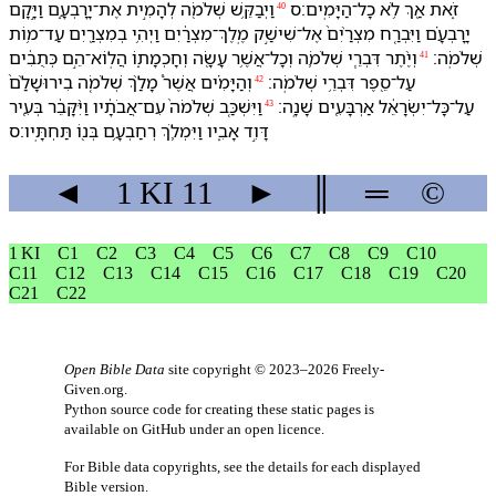
זֹ֑את אַ֖ךְ לֹ֥א כָל־הַ⁠יָּמִֽים׃ס
וַ⁠יְבַקֵּ֥שׁ שְׁלֹמֹ֖ה לְ⁠הָמִ֣ית אֶת־יָרָבְעָ֑ם וַ⁠יָּ֣קָם
40
יָרָבְעָ֗ם וַ⁠יִּבְרַ֤ח מִצְרַ֨יִם֙ אֶל־שִׁישַׁ֣ק מֶֽלֶךְ־מִצְרַ֔יִם וַ⁠יְהִ֥י בְ⁠מִצְרַ֖יִם עַד־מ֥וֹת
שְׁלֹמֹֽה׃
וְ⁠יֶ֨תֶר דִּבְרֵ֧י שְׁלֹמֹ֛ה וְ⁠כָל־אֲשֶׁ֥ר עָשָׂ֖ה וְ⁠חָכְמָת֑⁠וֹ הֲ⁠לֽוֹא־הֵ֣ם כְּתֻבִ֔ים
41
עַל־סֵ֖פֶר דִּבְרֵ֥י שְׁלֹמֹֽה׃
וְ⁠הַ⁠יָּמִ֗ים אֲשֶׁר֩ מָלַ֨ךְ שְׁלֹמֹ֤ה בִ⁠ירוּשָׁלִַ֨ם֙
42
עַל־כָּל־יִשְׂרָאֵ֔ל אַרְבָּעִ֖ים שָׁנָֽה׃
וַ⁠יִּשְׁכַּ֤ב שְׁלֹמֹה֙ עִם־אֲבֹתָ֔י⁠ו וַ⁠יִּ֨קָּבֵ֔ר בְּ⁠עִ֖יר
43
דָּוִ֣ד אָבִ֑י⁠ו וַ⁠יִּמְלֹ֛ךְ רְחַבְעָ֥ם בְּנ֖⁠וֹ תַּחְתָּֽי⁠ו׃ס
◄
1 KI
11
►
║
═
©
1 KI
C1
C2
C3
C4
C5
C6
C7
C8
C9
C10
C11
C12
C13
C14
C15
C16
C17
C18
C19
C20
C21
C22
Open Bible Data
site copyright © 2023–2026
Freely-
Given.org
.
Python source code for creating these static pages is
available
on GitHub
under an
open licence
.
For Bible data copyrights, see the
details
for each displayed
Bible version.