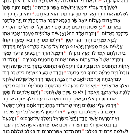
בִּנְ⁠ךָ֖ אֶקְרָעֶֽ⁠נָּה׃
רַ֤ק אֶת־כָּל־הַ⁠מַּמְלָכָה֙ לֹ֣א אֶקְרָ֔ע שֵׁ֥בֶט אֶחָ֖ד אֶתֵּ֣ן לִ⁠בְנֶ֑⁠ךָ
לְמַ֨עַן֙ דָּוִ֣ד עַבְדִּ֔⁠י וּ⁠לְמַ֥עַן יְרוּשָׁלִַ֖ם אֲשֶׁ֥ר בָּחָֽרְתִּי׃
וַ⁠יָּ֨קֶם יְהוָ֤ה שָׂטָן֙
14
לִ⁠שְׁלֹמֹ֔ה אֵ֖ת הֲדַ֣ד הָ⁠אֲדֹמִ֑י מִ⁠זֶּ֧רַע הַ⁠מֶּ֛לֶךְ ה֖וּא בֶּ⁠אֱדֽוֹם׃
וַ⁠יְהִ֗י בִּֽ⁠הְי֤וֹת דָּוִד֙
15
אֶת־אֱד֔וֹם בַּ⁠עֲל֗וֹת יוֹאָב֙ שַׂ֣ר הַ⁠צָּבָ֔א לְ⁠קַבֵּ֖ר אֶת־הַ⁠חֲלָלִ֑ים וַ⁠יַּ֥ךְ כָּל־זָכָ֖ר
בֶּ⁠אֱדֽוֹם׃
כִּ֣י שֵׁ֧שֶׁת חֳדָשִׁ֛ים יָֽשַׁב־שָׁ֥ם יוֹאָ֖ב וְ⁠כָל־יִשְׂרָאֵ֑ל עַד־הִכְרִ֥ית
16
כָּל־זָכָ֖ר בֶּ⁠אֱדֽוֹם׃
וַ⁠יִּבְרַ֣ח אֲדַ֡ד הוּא֩ וַ⁠אֲנָשִׁ֨ים אֲדֹמִיִּ֜ים מֵ⁠עַבְדֵ֥י אָבִ֛י⁠ו אִתּ֖⁠וֹ
17
לָ⁠ב֣וֹא מִצְרָ֑יִם וַ⁠הֲדַ֖ד נַ֥עַר קָטָֽן׃
וַ⁠יָּקֻ֨מוּ֙ מִ⁠מִּדְיָ֔ן וַ⁠יָּבֹ֖אוּ פָּארָ֑ן וַ⁠יִּקְחוּ֩
18
אֲנָשִׁ֨ים עִמָּ֜⁠ם מִ⁠פָּארָ֗ן וַ⁠יָּבֹ֤אוּ מִצְרַ֨יִם֙ אֶל־פַּרְעֹ֣ה מֶֽלֶךְ־מִצְרַ֔יִם וַ⁠יִּתֶּן־ל֣⁠וֹ
בַ֗יִת וְ⁠לֶ֨חֶם֙ אָ֣מַר ל֔⁠וֹ וְ⁠אֶ֖רֶץ נָ֥תַן לֽ⁠וֹ׃
וַ⁠יִּמְצָא֙ הֲדַ֥ד חֵ֛ן בְּ⁠עֵינֵ֥י פַרְעֹ֖ה מְאֹ֑ד
19
וַ⁠יִּתֶּן־ל֤⁠וֹ אִשָּׁה֙ אֶת־אֲח֣וֹת אִשְׁתּ֔⁠וֹ אֲח֖וֹת תַּחְפְּנֵ֥יס הַ⁠גְּבִירָֽה׃
וַ⁠תֵּ֨לֶד ל֜⁠וֹ
20
אֲח֣וֹת תַּחְפְּנֵ֗יס אֵ֚ת גְּנֻבַ֣ת בְּנ֔⁠וֹ וַ⁠תִּגְמְלֵ֣⁠הוּ תַחְפְּנֵ֔ס בְּ⁠ת֖וֹךְ בֵּ֣ית פַּרְעֹ֑ה וַ⁠יְהִ֤י
גְנֻבַת֙ בֵּ֣ית פַּרְעֹ֔ה בְּ⁠ת֖וֹךְ בְּנֵ֥י פַרְעֹֽה׃
וַ⁠הֲדַ֞ד שָׁמַ֣ע בְּ⁠מִצְרַ֗יִם כִּֽי־שָׁכַ֤ב דָּוִד֙
21
עִם־אֲבֹתָ֔י⁠ו וְ⁠כִי־מֵ֖ת יוֹאָ֣ב שַֽׂר־הַ⁠צָּבָ֑א וַ⁠יֹּ֤אמֶר הֲדַד֙ אֶל־פַּרְעֹ֔ה שַׁלְּחֵ֖⁠נִי
וְ⁠אֵלֵ֥ךְ אֶל־אַרְצִֽ⁠י׃
וַ⁠יֹּ֧אמֶר ל֣⁠וֹ פַרְעֹ֗ה כִּ֠י מָה־אַתָּ֤ה חָסֵר֙ עִמִּ֔⁠י וְ⁠הִנְּ⁠ךָ֥ מְבַקֵּ֖שׁ
22
לָ⁠לֶ֣כֶת אֶל־אַרְצֶ֑⁠ךָ וַ⁠יֹּ֣אמֶר ׀ לֹ֔א כִּ֥י שַׁלֵּ֖חַ תְּשַׁלְּחֵֽ⁠נִי׃
וַ⁠יָּ֨קֶם אֱלֹהִ֥ים ל⁠וֹ֙ שָׂטָ֔ן
23
אֶת־רְז֖וֹן בֶּן־אֶלְיָדָ֑ע אֲשֶׁ֣ר בָּרַ֗ח מֵ⁠אֵ֛ת הֲדַדְעֶ֥זֶר מֶֽלֶךְ־צוֹבָ֖ה אֲדֹנָֽי⁠ו׃
וַ⁠יִּקְבֹּ֤ץ עָלָי⁠ו֙ אֲנָשִׁ֔ים וַ⁠יְהִ֣י שַׂר־גְּד֔וּד בַּ⁠הֲרֹ֥ג דָּוִ֖ד אֹתָ֑⁠ם וַ⁠יֵּלְכ֤וּ דַמֶּ֨שֶׂק֙
24
וַ⁠יֵּ֣שְׁבוּ בָ֔⁠הּ וַֽ⁠יִּמְלְכ֖וּ בְּ⁠דַמָּֽשֶׂק׃
וַ⁠יְהִ֨י שָׂטָ֤ן לְ⁠יִשְׂרָאֵל֙ כָּל־יְמֵ֣י שְׁלֹמֹ֔ה
25
וְ⁠אֶת־הָ⁠רָעָ֖ה אֲשֶׁ֣ר הֲדָ֑ד וַ⁠יָּ֨קָץ֙ בְּ⁠יִשְׂרָאֵ֔ל וַ⁠יִּמְלֹ֖ךְ עַל־אֲרָֽם׃פ
וְ⁠יָרָבְעָם֩
26
בֶּן־נְבָ֨ט אֶפְרָתִ֜י מִן־הַ⁠צְּרֵדָ֗ה וְ⁠שֵׁ֤ם אִמּ⁠וֹ֙ צְרוּעָה֙ אִשָּׁ֣ה אַלְמָנָ֔ה עֶ֖בֶד
לִ⁠שְׁלֹמֹ֑ה וַ⁠יָּ֥רֶם יָ֖ד בַּ⁠מֶּֽלֶךְ׃
וְ⁠זֶ֣ה הַ⁠דָּבָ֔ר אֲשֶׁר־הֵרִ֥ים יָ֖ד בַּ⁠מֶּ֑לֶךְ שְׁלֹמֹה֙ בָּנָ֣ה
27