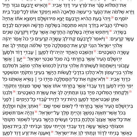
אֶת־הַ⁠מִּלּ֔וֹא סָגַ֕ר אֶת־פֶּ֕רֶץ עִ֖יר דָּוִ֥ד אָבִֽי⁠ו׃
וְ⁠הָ⁠אִ֥ישׁ יָרָבְעָ֖ם גִּבּ֣וֹר חָ֑יִל
28
וַ⁠יַּ֨רְא שְׁלֹמֹ֜ה אֶת־הַ⁠נַּ֗עַר כִּֽי־עֹשֵׂ֤ה מְלָאכָה֙ ה֔וּא וַ⁠יַּפְקֵ֣ד אֹת֔⁠וֹ לְ⁠כָל־סֵ֖בֶל בֵּ֥ית
יוֹסֵֽף׃ס
וַֽ⁠יְהִי֙ בָּ⁠עֵ֣ת הַ⁠הִ֔יא וְ⁠יָֽרָבְעָ֖ם יָצָ֣א מִ⁠ירוּשָׁלִָ֑ם וַ⁠יִּמְצָ֣א אֹת֡⁠וֹ אֲחִיָּה֩
29
הַ⁠שִּׁילֹנִ֨י הַ⁠נָּבִ֜יא בַּ⁠דֶּ֗רֶךְ וְ⁠ה֤וּא מִתְכַּסֶּה֙ בְּ⁠שַׂלְמָ֣ה חֲדָשָׁ֔ה וּ⁠שְׁנֵי⁠הֶ֥ם לְ⁠בַדָּ֖⁠ם
בַּ⁠שָּׂדֶֽה׃
וַ⁠יִּתְפֹּ֣שׂ אֲחִיָּ֔ה בַּ⁠שַּׂלְמָ֥ה הַ⁠חֲדָשָׁ֖ה אֲשֶׁ֣ר עָלָ֑י⁠ו וַ⁠יִּ֨קְרָעֶ֔⁠הָ שְׁנֵ֥ים
30
עָשָׂ֖ר קְרָעִֽים׃
וַ⁠יֹּ֨אמֶר֙ לְ⁠יָֽרָבְעָ֔ם קַח־לְ⁠ךָ֖ עֲשָׂרָ֣ה קְרָעִ֑ים כִּ֣י כֹה֩ אָמַ֨ר יְהוָ֜ה
31
אֱלֹהֵ֣י יִשְׂרָאֵ֗ל הִנְ⁠נִ֨י קֹרֵ֤עַ אֶת־הַ⁠מַּמְלָכָה֙ מִ⁠יַּ֣ד שְׁלֹמֹ֔ה וְ⁠נָתַתִּ֣י לְ⁠ךָ֔ אֵ֖ת
עֲשָׂרָ֥ה הַ⁠שְּׁבָטִֽים׃
וְ⁠הַ⁠שֵּׁ֥בֶט הָ⁠אֶחָ֖ד יִֽהְיֶה־לּ֑⁠וֹ לְמַ֣עַן ׀ עַבְדִּ֣⁠י דָוִ֗ד וּ⁠לְמַ֨עַן֙
32
יְר֣וּשָׁלִַ֔ם הָ⁠עִיר֙ אֲשֶׁ֣ר בָּחַ֣רְתִּי בָ֔⁠הּ מִ⁠כֹּ֖ל שִׁבְטֵ֥י יִשְׂרָאֵֽל׃
יַ֣עַן ׀ אֲשֶׁ֣ר
33
עֲזָב֗וּ⁠נִי וַ⁠יִּֽשְׁתַּחֲווּ֮ לְ⁠עַשְׁתֹּרֶת֮ אֱלֹהֵ֣י צִֽדֹנִין֒ לִ⁠כְמוֹשׁ֙ אֱלֹהֵ֣י מוֹאָ֔ב וּ⁠לְ⁠מִלְכֹּ֖ם
אֱלֹהֵ֣י בְנֵֽי־עַמּ֑וֹן וְ⁠לֹֽא־הָלְכ֣וּ בִ⁠דְרָכַ֗⁠י לַ⁠עֲשׂ֨וֹת הַ⁠יָּשָׁ֧ר בְּ⁠עֵינַ֛⁠י וְ⁠חֻקֹּתַ֥⁠י וּ⁠מִשְׁפָּטַ֖⁠י
כְּ⁠דָוִ֥ד אָבִֽי⁠ו׃
וְ⁠לֹֽא־אֶקַּ֥ח אֶת־כָּל־הַ⁠מַּמְלָכָ֖ה מִ⁠יָּד֑⁠וֹ כִּ֣י ׀ נָשִׂ֣יא אֲשִׁתֶ֗⁠נּוּ כֹּ֚ל
34
יְמֵ֣י חַיָּ֔י⁠ו לְמַ֨עַן דָּוִ֤ד עַבְדִּ⁠י֙ אֲשֶׁ֣ר בָּחַ֣רְתִּי אֹת֔⁠וֹ אֲשֶׁ֥ר שָׁמַ֖ר מִצְוֺתַ֥⁠י וְ⁠חֻקֹּתָֽ⁠י׃
וְ⁠לָקַחְתִּ֥י הַ⁠מְּלוּכָ֖ה מִ⁠יַּ֣ד בְּנ֑⁠וֹ וּ⁠נְתַתִּ֣י⁠הָ לְּ⁠ךָ֔ אֵ֖ת עֲשֶׂ֥רֶת הַ⁠שְּׁבָטִֽים׃
וְ⁠לִ⁠בְנ֖⁠וֹ
36
35
אֶתֵּ֣ן שֵֽׁבֶט־אֶחָ֑ד לְמַ֣עַן הֱיֽוֹת־נִ֣יר לְ⁠דָֽוִיד־עַ֠בְדִּ⁠י כָּֽל־הַ⁠יָּמִ֤ים ׀ לְ⁠פָנַ⁠י֙
בִּ⁠יר֣וּשָׁלִַ֔ם הָ⁠עִיר֙ אֲשֶׁ֣ר בָּחַ֣רְתִּי לִ֔⁠י לָ⁠שׂ֥וּם שְׁמִ֖⁠י שָֽׁם׃
וְ⁠אֹתְ⁠ךָ֣ אֶקַּ֔ח וּ⁠מָ֣לַכְתָּ֔
37
בְּ⁠כֹ֥ל אֲשֶׁר־תְּאַוֶּ֖ה נַפְשֶׁ֑⁠ךָ וְ⁠הָיִ֥יתָ מֶּ֖לֶךְ עַל־יִשְׂרָאֵֽל׃
וְ⁠הָיָ֗ה אִם־תִּשְׁמַע֮
38
אֶת־כָּל־אֲשֶׁ֣ר אֲצַוֶּ⁠ךָ֒ וְ⁠הָלַכְתָּ֣ בִ⁠דְרָכַ֗⁠י וְ⁠עָשִׂ֨יתָ הַ⁠יָּשָׁ֤ר בְּ⁠עֵינַ⁠י֙ לִ⁠שְׁמ֤וֹר חֻקּוֹתַ⁠י֙
וּ⁠מִצְוֺתַ֔⁠י כַּ⁠אֲשֶׁ֥ר עָשָׂ֖ה דָּוִ֣ד עַבְדִּ֑⁠י וְ⁠הָיִ֣יתִי עִמָּ֗⁠ךְ וּ⁠בָנִ֨יתִי לְ⁠ךָ֤ בַֽיִת־נֶאֱמָן֙
כַּ⁠אֲשֶׁ֣ר בָּנִ֣יתִי לְ⁠דָוִ֔ד וְ⁠נָתַתִּ֥י לְ⁠ךָ֖ אֶת־יִשְׂרָאֵֽל׃
וַֽ⁠אעַנֶּ֛ה אֶת־זֶ֥רַע דָּוִ֖ד לְמַ֣עַן
39