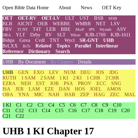
Open Bible Data Home
About
News
OET Key
OET
OET-RV
OET-LV
ULT
UST
BSB
MSB
BLB
AICNT
OEB
WEBBE
WMBB
NET
LSV
FBV
T4T
LEB
BBE
ASV
TCNT
Moff
JPS
Wymth
YLT
Drby
RV
SLT
KJB-1769
KJB-1611
DRA
Wbstr
Bshps
Gnva
Cvdl
TNT
Wycl
SR-GNT
UHB
BrLXX
Related
Topics
Parallel
Interlinear
BrTr
Reference
Dictionary
Search
UHB
By Document
By Chapter
Details
UHB
GEN
EXO
LEV
NUM
DEU
JOS
JDG
RUTH
1 SAM
2 SAM
1 KI
2 KI
1 CHR
2 CHR
EZRA
NEH
EST
JOB
PSA
PROV
ECC
SNG
ISA
JER
LAM
EZE
DAN
HOS
JOEL
AMOS
OBA
YNA
MIC
NAH
HAB
ZEP
HAG
ZEC
MAL
1 KI
C1
C2
C3
C4
C5
C6
C7
C8
C9
C10
C11
C12
C13
C14
C15
C16
C17
C18
C19
C20
C21
C22
UHB 1 KI Chapter 17