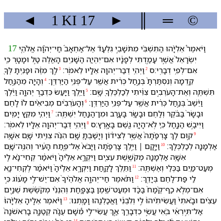
◄
1 KI
17
►
║
═
©
וַ⁠יֹּאמֶר֩ אֵלִיָּ֨הוּ הַ⁠תִּשְׁבִּ֜י מִ⁠תֹּשָׁבֵ֣י גִלְעָד֮ אֶל־אַחְאָב֒ חַי־יְהוָ֞ה אֱלֹהֵ֤י
17
יִשְׂרָאֵל֙ אֲשֶׁ֣ר עָמַ֣דְתִּי לְ⁠פָנָ֔י⁠ו אִם־יִהְיֶ֛ה הַ⁠שָּׁנִ֥ים הָ⁠אֵ֖לֶּה טַ֣ל וּ⁠מָטָ֑ר כִּ֖י
אִם־לְ⁠פִ֥י דְבָרִֽ⁠י׃ס
וַ⁠יְהִ֥י דְבַר־יְהוָ֖ה אֵלָ֥י⁠ו לֵ⁠אמֹֽר׃
לֵ֣ךְ מִ⁠זֶּ֔ה וּ⁠פָנִ֥יתָ לְּ⁠ךָ֖
3
2
קֵ֑דְמָ⁠ה וְ⁠נִסְתַּרְתָּ֙ בְּ⁠נַ֣חַל כְּרִ֔ית אֲשֶׁ֖ר עַל־פְּנֵ֥י הַ⁠יַּרְדֵּֽן׃
וְ⁠הָיָ֖ה מֵ⁠הַ⁠נַּ֣חַל
4
תִּשְׁתֶּ֑ה וְ⁠אֶת־הָ⁠עֹרְבִ֣ים צִוִּ֔יתִי לְ⁠כַלְכֶּלְ⁠ךָ֖ שָֽׁם׃
וַ⁠יֵּ֥לֶךְ וַ⁠יַּ֖עַשׂ כִּ⁠דְבַ֣ר יְהוָ֑ה וַ⁠יֵּ֗לֶךְ
5
וַ⁠יֵּ֨שֶׁב֙ בְּ⁠נַ֣חַל כְּרִ֔ית אֲשֶׁ֖ר עַל־פְּנֵ֥י הַ⁠יַּרְדֵּֽן׃
וְ⁠הָ⁠עֹרְבִ֗ים מְבִיאִ֨ים ל֜⁠וֹ לֶ֤חֶם
6
וּ⁠בָשָׂר֙ בַּ⁠בֹּ֔קֶר וְ⁠לֶ֥חֶם וּ⁠בָשָׂ֖ר בָּ⁠עָ֑רֶב וּ⁠מִן־הַ⁠נַּ֖חַל יִשְׁתֶּֽה׃
וַ⁠יְהִ֛י מִ⁠קֵּ֥ץ יָמִ֖ים
7
וַ⁠יִּיבַ֣שׁ הַ⁠נָּ֑חַל כִּ֛י לֹֽא־הָיָ֥ה גֶ֖שֶׁם בָּ⁠אָֽרֶץ׃ס
וַ⁠יְהִ֥י דְבַר־יְהוָ֖ה אֵלָ֥י⁠ו לֵ⁠אמֹֽר׃
8
ק֣וּם לֵ֤ךְ צָרְפַ֨תָ⁠ה֙ אֲשֶׁ֣ר לְ⁠צִיד֔וֹן וְ⁠יָשַׁבְתָּ֖ שָׁ֑ם הִנֵּ֨ה צִוִּ֥יתִי שָׁ֛ם אִשָּׁ֥ה
9
אַלְמָנָ֖ה לְ⁠כַלְכְּלֶֽ⁠ךָ׃
וַ⁠יָּ֣קָם ׀ וַ⁠יֵּ֣לֶךְ צָרְפַ֗תָ⁠ה וַ⁠יָּבֹא֙ אֶל־פֶּ֣תַח הָ⁠עִ֔יר וְ⁠הִנֵּֽה־שָׁ֛ם
10
אִשָּׁ֥ה אַלְמָנָ֖ה מְקֹשֶׁ֣שֶׁת עֵצִ֑ים וַ⁠יִּקְרָ֤א אֵלֶ֨י⁠הָ֙ וַ⁠יֹּאמַ֔ר קְחִי־נָ֨א לִ֧⁠י
מְעַט־מַ֛יִם בַּ⁠כְּלִ֖י וְ⁠אֶשְׁתֶּֽה׃
וַ⁠תֵּ֖לֶךְ לָ⁠קַ֑חַת וַ⁠יִּקְרָ֤א אֵלֶ֨י⁠הָ֙ וַ⁠יֹּאמַ֔ר לִֽקְחִי־נָ֥א
11
לִ֛⁠י פַּת־לֶ֖חֶם בְּ⁠יָדֵֽ⁠ךְ׃
וַ⁠תֹּ֗אמֶר חַי־יְהוָ֤ה אֱלֹהֶ֨י⁠ךָ֙ אִם־יֶשׁ־לִ֣⁠י מָע֔וֹג כִּ֣י
12
אִם־מְלֹ֤א כַף־קֶ֨מַח֙ בַּ⁠כַּ֔ד וּ⁠מְעַט־שֶׁ֖מֶן בַּ⁠צַּפָּ֑חַת וְ⁠הִנְ⁠נִ֨י מְקֹשֶׁ֜שֶׁת שְׁנַ֣יִם
עֵצִ֗ים וּ⁠בָ֨אתִי֙ וַ⁠עֲשִׂיתִ֨י⁠הוּ֙ לִ֣⁠י וְ⁠לִ⁠בְנִ֔⁠י וַ⁠אֲכַלְנֻ֖⁠הוּ וָ⁠מָֽתְנוּ׃
וַ⁠יֹּ֨אמֶר אֵלֶ֤י⁠הָ אֵלִיָּ֨הוּ֙
13
אַל־תִּ֣ירְאִ֔י בֹּ֖אִי עֲשִׂ֣י כִ⁠דְבָרֵ֑⁠ךְ אַ֣ךְ עֲשִׂי־לִ֣⁠י מִ֠⁠שָּׁם עֻגָ֨ה קְטַנָּ֤ה בָ⁠רִאשֹׁנָה֙
14