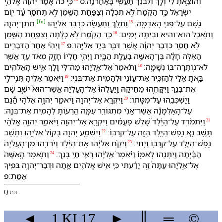
וְ⁠הוֹצֵ֣אתְ לִ֔⁠י וְ⁠לָ֣⁠ךְ וְ⁠לִ⁠בְנֵ֔⁠ךְ תַּעֲשִׂ֖י בָּ⁠אַחֲרֹנָֽה׃ס
כִּ֣י כֹה֩ אָמַ֨ר יְהוָ֜ה אֱלֹהֵ֣י
יִשְׂרָאֵ֗ל כַּ֤ד הַ⁠קֶּ֨מַח֙ לֹ֣א תִכְלָ֔ה וְ⁠צַפַּ֥חַת הַ⁠שֶּׁ֖מֶן לֹ֣א תֶחְסָ֑ר עַ֠ד י֧וֹם
[
fn
]
גֶּ֖שֶׁם עַל־פְּנֵ֥י הָ⁠אֲדָמָֽה׃
וַ⁠תֵּ֥לֶךְ וַ⁠תַּעֲשֶׂ֖ה כִּ⁠דְבַ֣ר אֵלִיָּ֑הוּ
תתן־יְהוָ֛ה
15
וַ⁠תֹּ֧אכַל הוא־ו⁠היא וּ⁠בֵיתָ֖⁠הּ יָמִֽים׃
כַּ֤ד הַ⁠קֶּ֨מַח֙ לֹ֣א כָלָ֔תָה וְ⁠צַפַּ֥חַת הַ⁠שֶּׁ֖מֶן
16
לֹ֣א חָסֵ֑ר כִּ⁠דְבַ֣ר יְהוָ֔ה אֲשֶׁ֥ר דִּבֶּ֖ר בְּ⁠יַ֥ד אֵלִיָּֽהוּ׃פ
וַ⁠יְהִ֗י אַחַר֙ הַ⁠דְּבָרִ֣ים
17
הָ⁠אֵ֔לֶּה חָלָ֕ה בֶּן־הָ⁠אִשָּׁ֖ה בַּעֲלַ֣ת הַ⁠בָּ֑יִת וַ⁠יְהִ֤י חָלְי⁠וֹ֙ חָזָ֣ק מְאֹ֔ד עַ֛ד אֲשֶׁ֥ר
לֹא־נֽוֹתְרָה־בּ֖⁠וֹ נְשָׁמָֽה׃
וַ⁠תֹּ֨אמֶר֙ אֶל־אֵ֣לִיָּ֔הוּ מַה־לִּ֥⁠י וָ⁠לָ֖⁠ךְ אִ֣ישׁ הָ⁠אֱלֹהִ֑ים
18
בָּ֧אתָ אֵלַ֛⁠י לְ⁠הַזְכִּ֥יר אֶת־עֲוֺנִ֖⁠י וּ⁠לְ⁠הָמִ֥ית אֶת־בְּנִֽ⁠י׃
וַ⁠יֹּ֥אמֶר אֵלֶ֖י⁠הָ תְּנִֽי־לִ֣⁠י
19
אֶת־בְּנֵ֑⁠ךְ וַ⁠יִּקָּחֵ֣⁠הוּ מֵ⁠חֵיקָ֗⁠הּ וַֽ⁠יַּעֲלֵ֨⁠הוּ֙ אֶל־הָ⁠עֲלִיָּ֗ה אֲשֶׁר־הוּא֙ יֹשֵׁ֣ב שָׁ֔ם
וַ⁠יַּשְׁכִּבֵ֖⁠הוּ עַל־מִטָּתֽ⁠וֹ׃
וַ⁠יִּקְרָ֥א אֶל־יְהוָ֖ה וַ⁠יֹּאמַ֑ר יְהוָ֣ה אֱלֹהָ֔⁠י הֲ֠⁠גַם
20
עַל־הָ⁠אַלְמָנָ֞ה אֲשֶׁר־אֲנִ֨י מִתְגּוֹרֵ֥ר עִמָּ֛⁠הּ הֲרֵע֖וֹתָ לְ⁠הָמִ֥ית אֶת־בְּנָֽ⁠הּ׃
וַ⁠יִּתְמֹדֵ֤ד עַל־הַ⁠יֶּ֨לֶד֙ שָׁלֹ֣שׁ פְּעָמִ֔ים וַ⁠יִּקְרָ֥א אֶל־יְהוָ֖ה וַ⁠יֹּאמַ֑ר יְהוָ֣ה אֱלֹהָ֔⁠י
21
תָּ֥שָׁב נָ֛א נֶֽפֶשׁ־הַ⁠יֶּ֥לֶד הַ⁠זֶּ֖ה עַל־קִרְבּֽ⁠וֹ׃
וַ⁠יִּשְׁמַ֥ע יְהוָ֖ה בְּ⁠ק֣וֹל אֵלִיָּ֑הוּ וַ⁠תָּ֧שָׁב
22
נֶֽפֶשׁ־הַ⁠יֶּ֛לֶד עַל־קִרְבּ֖⁠וֹ וַ⁠יֶּֽחִי׃
וַ⁠יִּקַּ֨ח אֵלִיָּ֜הוּ אֶת־הַ⁠יֶּ֗לֶד וַ⁠יֹּרִדֵ֤⁠הוּ מִן־הָ⁠עֲלִיָּה֙
23
הַ⁠בַּ֔יְתָ⁠ה וַֽ⁠יִּתְּנֵ֖⁠הוּ לְ⁠אִמּ֑⁠וֹ וַ⁠יֹּ֨אמֶר֙ אֵ֣לִיָּ֔הוּ רְאִ֖י חַ֥י בְּנֵֽ⁠ךְ׃
וַ⁠תֹּ֤אמֶר הָֽ⁠אִשָּׁה֙
24
אֶל־אֵ֣לִיָּ֔הוּ עַתָּה֙ זֶ֣ה יָדַ֔עְתִּי כִּ֛י אִ֥ישׁ אֱלֹהִ֖ים אָ֑תָּה וּ⁠דְבַר־יְהוָ֥ה בְּ⁠פִ֖י⁠ךָ
אֱמֶֽת׃פ
Q תֵּת
◄
1 KI
17
►
║
═
©