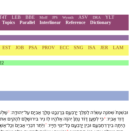
T4T
LEB
BBE
ASV
YLT
Moff
JPS
Wymth
DRA
Topics
Parallel
Interlinear
Reference
Dictionary
EST
JOB
PSA
PROV
ECC
SNG
ISA
JER
LAM
22
וּ⁠בִ⁠שְׁנַת֙ שְׁמֹנֶ֣ה עֶשְׂרֵ֔ה לַ⁠מֶּ֖לֶךְ יָרָבְעָ֣ם בֶּן־נְבָ֑ט מָלַ֥ךְ אֲבִיָּ֖ם עַל־יְהוּדָֽה׃
שָׁלֹ֣ש
2
דָּוִ֥ד אָבִֽי⁠ו׃
כִּ֚י לְמַ֣עַן דָּוִ֔ד נָתַן֩ יְהוָ֨ה אֱלֹהָ֥י⁠ו ל֛⁠וֹ נִ֖יר בִּ⁠ירוּשָׁלִָ֑ם לְ⁠הָקִ֤ים אֶת־
4
הָיְתָ֧ה בֵין־רְחַבְעָ֛ם וּ⁠בֵ֥ין יָרָבְעָ֖ם כָּל־יְמֵ֥י חַיָּֽי⁠ו׃
וְ⁠יֶ֨תֶר דִּבְרֵ֤י אֲבִיָּם֙ וְ⁠כָל־אֲ
7
9