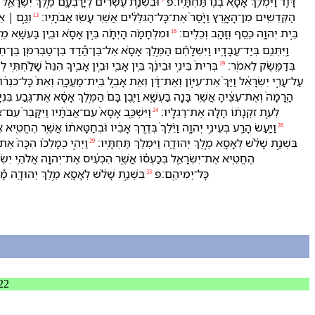
דָּוִ֑ד וַ⁠יִּמְלֹ֛ךְ אָסָ֥א בְנ֖⁠וֹ תַּחְתָּֽי⁠ו׃פ
וּ⁠בִ⁠שְׁנַ֣ת עֶשְׂרִ֔ים לְ⁠יָרָבְעָ֖ם מֶ֣לֶךְ יִשְׂרָאֵ֑
הַ⁠קְּדֵשִׁ֖ים מִן־הָ⁠אָ֑רֶץ וַ⁠יָּ֨סַר֙ אֶת־כָּל־הַ⁠גִּלֻּלִ֔ים אֲשֶׁ֥ר עָשׂ֖וּ אֲבֹתָֽי⁠ו׃
וְ⁠גַ֣ם ׀ אֶ
13
בֵּ֣ית יְהוָ֑ה כֶּ֥סֶף וְ⁠זָהָ֖ב וְ⁠כֵלִֽים׃
וּ⁠מִלְחָמָ֨ה הָיְתָ֜ה בֵּ֣ין אָסָ֗א וּ⁠בֵ֛ין בַּעְשָׁ֥א מֶֽ
16
בְּ⁠דַמֶּ֖שֶׂק לֵ⁠אמֹֽר׃
בְּרִית֙ בֵּינִ֣⁠י וּ⁠בֵינֶ֔⁠ךָ בֵּ֥ין אָבִ֖⁠י וּ⁠בֵ֣ין אָבִ֑י⁠ךָ הִנֵּה֩ שָׁלַ֨חְתִּ
19
עַל־עָרֵ֣י יִשְׂרָאֵ֔ל וַ⁠יַּךְ֙ אֶת־עִיּ֣וֹן וְ⁠אֶת־דָּ֔ן וְ⁠אֵ֖ת אָבֵ֣ל בֵּֽית־מַעֲכָ֑ה וְ⁠אֵת֙ כָּל־כִּנְר֔
הָֽ⁠רָמָה֙ וְ⁠אֶת־עֵצֶ֔י⁠הָ אֲשֶׁ֥ר בָּנָ֖ה בַּעְשָׁ֑א וַ⁠יִּ֤בֶן בָּ⁠ם֙ הַ⁠מֶּ֣לֶךְ אָסָ֔א אֶת־גֶּ֥בַע בִּנְי
לְ⁠עֵ֣ת זִקְנָת֔⁠וֹ חָלָ֖ה אֶת־רַגְלָֽי⁠ו׃
וַ⁠יִּשְׁכַּ֤ב אָסָא֙ עִם־אֲבֹתָ֔י⁠ו וַ⁠יִּקָּבֵר֙ עִם־אֲבֹ
24
וַ⁠יַּ֥עַשׂ הָ⁠רַ֖ע בְּ⁠עֵינֵ֣י יְהוָ֑ה וַ⁠יֵּ֨לֶךְ֙ בְּ⁠דֶ֣רֶךְ אָבִ֔י⁠ו וּ֨⁠בְ⁠חַטָּאת֔⁠וֹ אֲשֶׁ֥ר הֶחֱטִ֖י
26
בִּ⁠שְׁנַ֣ת שָׁלֹ֔שׁ לְ⁠אָסָ֖א מֶ֣לֶךְ יְהוּדָ֑ה וַ⁠יִּמְלֹ֖ךְ תַּחְתָּֽי⁠ו׃
וַ⁠יְהִ֣י כְ⁠מָלְכ֗⁠וֹ הִכָּה֙ אֶ
29
הֶחֱטִ֖יא אֶת־יִשְׂרָאֵ֑ל בְּ⁠כַעְס֕⁠וֹ אֲשֶׁ֣ר הִכְעִ֔יס אֶת־יְהוָ֖ה אֱלֹהֵ֥י יִשְׂר
כָּל־יְמֵי⁠הֶֽם׃פ
בִּ⁠שְׁנַ֣ת שָׁלֹ֔שׁ לְ⁠אָסָ֖א מֶ֣לֶךְ יְהוּדָ֑ה מָ֠
33
22