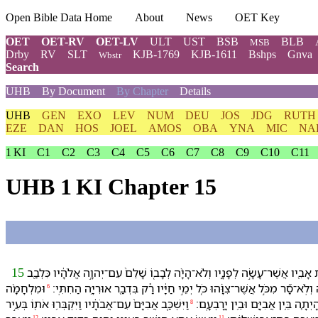
Open Bible Data Home
About
News
OET Key
OET
OET-RV
OET-LV
ULT
UST
BSB
BLB
MSB
Drby
RV
SLT
KJB-1769
KJB-1611
Bshps
Gnva
Wbstr
Search
UHB
By Document
By Chapter
Details
UHB
GEN
EXO
LEV
NUM
DEU
JOS
JDG
RUTH
EZE
DAN
HOS
JOEL
AMOS
OBA
YNA
MIC
NA
1 KI
C1
C2
C3
C4
C5
C6
C7
C8
C9
C10
C11
UHB 1 KI Chapter 15
ות אָבִ֖י⁠ו אֲשֶׁר־עָשָׂ֣ה לְ⁠פָנָ֑י⁠ו וְ⁠לֹא־הָיָ֨ה לְבָב֤⁠וֹ שָׁלֵם֙ עִם־יְהוָ֣ה אֱלֹהָ֔י⁠ו כִּ⁠לְבַ֖ב
15
⁠לֹֽא־סָ֞ר מִ⁠כֹּ֣ל אֲשֶׁר־צִוָּ֗⁠הוּ כֹּ֚ל יְמֵ֣י חַיָּ֔י⁠ו רַ֕ק בִּ⁠דְבַ֖ר אוּרִיָּ֥ה הַ⁠חִתִּֽי׃
וּ⁠מִלְחָמָ֨ה
6
ְתָ֛ה בֵּ֥ין אֲבִיָּ֖ם וּ⁠בֵ֥ין יָרָבְעָֽם׃
וַ⁠יִּשְׁכַּ֤ב אֲבִיָּם֙ עִם־אֲבֹתָ֔י⁠ו וַ⁠יִּקְבְּר֥וּ אֹת֖⁠וֹ בְּ⁠עִ֣יר
8
12
11