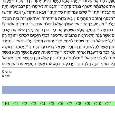
⁠וֹ מַעֲכָ֖ה בַּת־אֲבִישָׁלֽוֹם׃
וַ⁠יַּ֧עַשׂ אָסָ֛א הַ⁠יָּשָׁ֖ר בְּ⁠עֵינֵ֣י יְהוָ֑ה כְּ⁠דָוִ֖ד אָבִֽי⁠ו׃
וַ⁠יַּעֲבֵ֥ר
־מִפְלַצְתָּ֔⁠הּ וַ⁠יִּשְׂרֹ֖ף בְּ⁠נַ֥חַל קִדְרֽוֹן׃
וְ⁠הַ⁠בָּמ֖וֹת לֹא־סָ֑רוּ רַ֣ק לְבַב־אָסָ֗א הָיָ֥ה
14
[
fn
]
֑ה לְ⁠בִלְתִּ֗י תֵּ֚ת
וַ⁠יָּבֵא֙ אֶת־קָדְשֵׁ֣י אָבִ֔י⁠ו ו⁠קדש⁠ו
שָׁלֵ֛ם עִם־יְהוָ֖ה כָּל־יָמָֽי⁠ו׃
15
ָלָֽ⁠י׃
וַ⁠יִּשְׁמַ֨ע בֶּן־הֲדַ֜ד אֶל־הַ⁠מֶּ֣לֶךְ אָסָ֗א וַ֠⁠יִּשְׁלַח אֶת־שָׂרֵ֨י הַ⁠חֲיָלִ֤ים אֲשֶׁר־ל⁠וֹ֙
20
ֶב בְּ⁠תִרְצָֽה׃
וְ⁠הַ⁠מֶּ֨לֶךְ אָסָ֜א הִשְׁמִ֤יעַ אֶת־כָּל־יְהוּדָה֙ אֵ֣ין נָקִ֔י וַ⁠יִּשְׂא֞וּ אֶת־אַבְנֵ֤י
22
⁠עָרִים֙ אֲשֶׁ֣ר בָּנָ֔ה הֲ⁠לֹֽא־הֵ֣מָּה כְתוּבִ֗ים עַל־סֵ֛פֶר דִּבְרֵ֥י הַ⁠יָּמִ֖ים לְ⁠מַלְכֵ֣י יְהוּדָ֑ה רַ֚ק
ְ֙ עַל־יִשְׂרָאֵ֔ל בִּ⁠שְׁנַ֣ת שְׁתַּ֔יִם לְ⁠אָסָ֖א מֶ֣לֶךְ יְהוּדָ֑ה וַ⁠יִּמְלֹ֥ךְ עַל־יִשְׂרָאֵ֖ל שְׁנָתָֽיִם׃
ִבְּת֖וֹן אֲשֶׁ֣ר לַ⁠פְּלִשְׁתִּ֑ים וְ⁠נָדָב֙ וְ⁠כָל־יִשְׂרָאֵ֔ל צָרִ֖ים עַֽל־גִּבְּתֽוֹן׃
וַ⁠יְמִתֵ֣⁠הוּ בַעְשָׁ֔א
28
ִּבֶּ֔ר בְּ⁠יַד־עַבְדּ֖⁠וֹ אֲחִיָּ֥ה הַ⁠שִּׁילֹנִֽי׃
עַל־חַטֹּ֤אות יָרָבְעָם֙ אֲשֶׁ֣ר חָטָ֔א וַ⁠אֲשֶׁ֥ר
30
מִ֖ים לְ⁠מַלְכֵ֥י יִשְׂרָאֵֽל׃
וּ⁠מִלְחָמָ֨ה הָיְתָ֜ה בֵּ֣ין אָסָ֗א וּ⁠בֵ֛ין בַּעְשָׁ֥א מֶֽלֶךְ־יִשְׂרָאֵ֖ל
32
הָ⁠רַ֖ע בְּ⁠עֵינֵ֣י יְהוָ֑ה וַ⁠יֵּ֨לֶךְ֙ בְּ⁠דֶ֣רֶךְ יָרָבְעָ֔ם וּ֨⁠בְ⁠חַטָּאת֔⁠וֹ אֲשֶׁ֥ר הֶחֱטִ֖יא אֶת־יִשְׂרָאֵֽל׃ס
Q וְקָדְשֵׁ֖י
K מלך
1 KI
C1
C2
C3
C4
C5
C6
C7
C8
C9
C10
C11