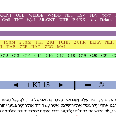
AICNT
OEB
WEBBE
WMBB
NET
LSV
FBV
TCNT
Cvdl
TNT
Wycl
SR-GNT
UHB
BrLXX
Related
BrTr
1 SAM
2 SAM
1 KI
2 KI
1 CHR
2 CHR
EZRA
NEH
H
HAB
ZEP
HAG
ZEC
MAL
C12
C13
C14
C15
C16
C17
C18
C19
C20
C21
C
◄
1 KI
15
►
║
═
©
ׁ שָׁנִ֔ים מָלַ֖ךְ בִּ⁠ירוּשָׁלִָ֑ם וְ⁠שֵׁ֣ם אִמּ֔⁠וֹ מַעֲכָ֖ה בַּת־אֲבִישָׁלֽוֹם׃
וַ⁠יֵּ֕לֶךְ בְּ⁠כָל־חַטֹּ֥א
3
בְּנ⁠וֹ֙ אַחֲרָ֔י⁠ו וּֽ⁠לְ⁠הַעֲמִ֖יד אֶת־יְרוּשָׁלִָֽם׃
אֲשֶׁ֨ר עָשָׂ֥ה דָוִ֛ד אֶת־הַ⁠יָּשָׁ֖ר בְּ⁠עֵינֵ֣י יְהוָ֑ה וְ
5
שֶׁ֣ר עָשָׂ֔ה הֲ⁠לֽוֹא־הֵ֣ם כְּתוּבִ֗ים עַל־סֵ֛פֶר דִּבְרֵ֥י הַ⁠יָּמִ֖ים לְ⁠מַלְכֵ֣י יְהוּדָ֑ה וּ⁠מִלְחָמָ֥ה הָי
10