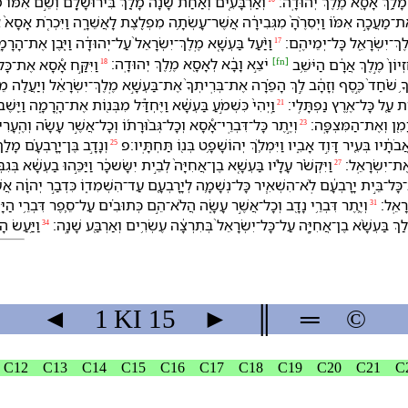
ל מָלַ֥ךְ אָסָ֖א מֶ֥לֶךְ יְהוּדָֽה׃
וְ⁠אַרְבָּעִ֤ים וְ⁠אַחַת֙ שָׁנָ֔ה מָלַ֖ךְ בִּ⁠ירוּשָׁלִָ֑ם וְ⁠שֵׁ֣ם אִמּ֔
ת־מַעֲכָ֣ה אִמּ֗⁠וֹ וַ⁠יְסִרֶ֨⁠הָ֙ מִ⁠גְּבִירָ֔ה אֲשֶׁר־עָשְׂתָ֥ה מִפְלֶ֖צֶת לָ⁠אֲשֵׁרָ֑ה וַ⁠יִּכְרֹ֤ת אָסָא֙ אֶת
לֶךְ־יִשְׂרָאֵ֖ל כָּל־יְמֵי⁠הֶֽם׃
וַ⁠יַּ֨עַל בַּעְשָׁ֤א מֶֽלֶךְ־יִשְׂרָאֵל֙ עַל־יְהוּדָ֔ה וַ⁠יִּ֖בֶן אֶת־הָ⁠רָמָ
17
[
fn
]
וַֽ⁠יִּתְּנֵ֖⁠ם בְּ⁠יַד־עֲבָדָ֑י⁠ו וַ⁠יִּשְׁלָחֵ֞⁠ם הַ⁠מֶּ֣לֶךְ אָסָ֗א אֶל־בֶּן־הֲ֠דַד בֶּן־טַבְרִמֹּ֤ן בֶּן־חֶזְיוֹן֙ מֶ֣לֶךְ אֲרָ֔ם הַ⁠יֹּשֵׁ֥ב
וַ⁠יִּקַּ֣ח אָ֠סָא אֶת־כָּל־הַ⁠כֶּ֨סֶף וְ⁠הַ⁠זָּהָ֜ב הַֽ⁠נּוֹתָרִ֣ים ׀ בְּ⁠אוֹצְר֣וֹת בֵּית־יְהוָ֗ה וְ⁠אֶת־אֽוֹצְרוֹת֙ בֵּ֣ית הַמֶּ֔לֶךְ
יֹצֵ֣א וָ⁠בָ֔א לְ⁠אָסָ֖א מֶ֥לֶךְ יְהוּדָֽה׃
18
ֽי לְ⁠ךָ֥ שֹׁ֨חַד֙ כֶּ֣סֶף וְ⁠זָהָ֔ב לֵ֣ךְ הָפֵ֗רָ⁠ה אֶת־בְּרִֽיתְ⁠ךָ֙ אֶת־בַּעְשָׁ֣א מֶֽלֶךְ־יִשְׂרָאֵ֔ל וְ⁠יַעֲלֶ֖ה מֵ⁠ע
וֹת עַ֖ל כָּל־אֶ֥רֶץ נַפְתָּלִֽי׃
וַֽ⁠יְהִי֙ כִּ⁠שְׁמֹ֣עַ בַּעְשָׁ֔א וַ⁠יֶּחְדַּ֕ל מִ⁠בְּנ֖וֹת אֶת־הָֽ⁠רָמָ֑ה וַ⁠יֵּ֖שׁ
21
ָמִ֖ן וְ⁠אֶת־הַ⁠מִּצְפָּֽה׃
וְ⁠יֶ֣תֶר כָּל־דִּבְרֵֽי־אָ֠סָא וְ⁠כָל־גְּב֨וּרָת֜⁠וֹ וְ⁠כָל־אֲשֶׁ֣ר עָשָׂ֗ה וְ⁠הֶֽ
23
תָ֔י⁠ו בְּ⁠עִ֖יר דָּוִ֣ד אָבִ֑י⁠ו וַ⁠יִּמְלֹ֛ךְ יְהוֹשָׁפָ֥ט בְּנ֖⁠וֹ תַּחְתָּֽי⁠ו׃פ
וְ⁠נָדָ֣ב בֶּן־יָרָבְעָ֗ם מָלַך
25
א אֶת־יִשְׂרָאֵֽל׃
וַ⁠יִּקְשֹׁ֨ר עָלָ֜י⁠ו בַּעְשָׁ֤א בֶן־אֲחִיָּה֙ לְ⁠בֵ֣ית יִשָּׂשכָ֔ר וַ⁠יַּכֵּ֣⁠הוּ בַעְשָׁ֔א בְּ⁠ג
27
ת־כָּל־בֵּ֣ית יָרָבְעָ֔ם לֹֽא־הִשְׁאִ֧יר כָּל־נְשָׁמָ֛ה לְ⁠יָרָבְעָ֖ם עַד־הִשְׁמִד֑⁠וֹ כִּ⁠דְבַ֣ר יְהוָ֔ה אֲשֶׁ֣ר ד
ָאֵֽל׃
וְ⁠יֶ֛תֶר דִּבְרֵ֥י נָדָ֖ב וְ⁠כָל־אֲשֶׁ֣ר עָשָׂ֑ה הֲ⁠לֹא־הֵ֣ם כְּתוּבִ֗ים עַל־סֵ֛פֶר דִּבְרֵ֥י הַ⁠יָּ
31
לַךְ בַּעְשָׁ֨א בֶן־אֲחִיָּ֤ה עַל־כָּל־יִשְׂרָאֵל֙ בְּ⁠תִרְצָ֔ה עֶשְׂרִ֥ים וְ⁠אַרְבַּ֖ע שָׁנָֽה׃
וַ⁠יַּ֥עַשׂ 
34
◄
1 KI
15
►
║
═
©
C12
C13
C14
C15
C16
C17
C18
C19
C20
C21
C