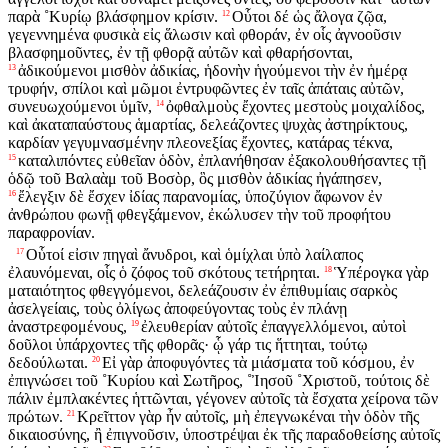
παρὰ ˚Κυρίῳ βλάσφημον κρίσιν.
Οὗτοι δέ ὡς ἄλογα ζῷα,
12
γεγεννημένα φυσικὰ εἰς ἅλωσιν καὶ φθοράν, ἐν οἷς ἀγνοοῦσιν
βλασφημοῦντες, ἐν τῇ φθορᾷ αὐτῶν καὶ φθαρήσονται,
ἀδικούμενοι μισθὸν ἀδικίας, ἡδονὴν ἡγούμενοι τὴν ἐν ἡμέρᾳ
13
τρυφήν, σπίλοι καὶ μῶμοι ἐντρυφῶντες ἐν ταῖς ἀπάταις αὐτῶν,
συνευωχούμενοι ὑμῖν,
ὀφθαλμοὺς ἔχοντες μεστοὺς μοιχαλίδος,
14
καὶ ἀκαταπαύστους ἁμαρτίας, δελεάζοντες ψυχὰς ἀστηρίκτους,
καρδίαν γεγυμνασμένην πλεονεξίας ἔχοντες, κατάρας τέκνα,
καταλιπόντες εὐθεῖαν ὁδὸν, ἐπλανήθησαν ἐξακολουθήσαντες τῇ
15
ὁδῷ τοῦ Βαλαὰμ τοῦ Βοσὸρ, ὃς μισθὸν ἀδικίας ἠγάπησεν,
ἔλεγξιν δὲ ἔσχεν ἰδίας παρανομίας, ὑποζύγιον ἄφωνον ἐν
16
ἀνθρώπου φωνῇ φθεγξάμενον, ἐκώλυσεν τὴν τοῦ προφήτου
παραφρονίαν.
Οὗτοί εἰσιν πηγαὶ ἄνυδροι, καὶ ὁμίχλαι ὑπὸ λαίλαπος
17
ἐλαυνόμεναι, οἷς ὁ ζόφος τοῦ σκότους τετήρηται.
Ὑπέρογκα γὰρ
18
ματαιότητος φθεγγόμενοι, δελεάζουσιν ἐν ἐπιθυμίαις σαρκὸς
ἀσελγείαις, τοὺς ὀλίγως ἀποφεύγοντας τοὺς ἐν πλάνῃ
ἀναστρεφομένους,
ἐλευθερίαν αὐτοῖς ἐπαγγελλόμενοι, αὐτοὶ
19
δοῦλοι ὑπάρχοντες τῆς φθορᾶς· ᾧ γάρ τις ἥττηται, τούτῳ
δεδούλωται.
Εἰ γὰρ ἀποφυγόντες τὰ μιάσματα τοῦ κόσμου, ἐν
20
ἐπιγνώσει τοῦ ˚Κυρίου καὶ Σωτῆρος, ˚Ἰησοῦ ˚Χριστοῦ, τούτοις δὲ
πάλιν ἐμπλακέντες ἡττῶνται, γέγονεν αὐτοῖς τὰ ἔσχατα χείρονα τῶν
πρώτων.
Κρεῖττον γὰρ ἦν αὐτοῖς, μὴ ἐπεγνωκέναι τὴν ὁδὸν τῆς
21
δικαιοσύνης, ἢ ἐπιγνοῦσιν, ὑποστρέψαι ἐκ τῆς παραδοθείσης αὐτοῖς