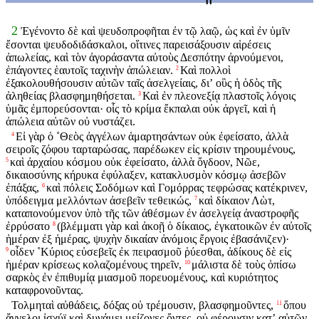
2
Ἐγένοντο δὲ καὶ ψευδοπροφῆται ἐν τῷ λαῷ, ὡς καὶ ἐν ὑμῖν
ἔσονται ψευδοδιδάσκαλοι, οἵτινες παρεισάξουσιν αἱρέσεις
ἀπωλείας, καὶ τὸν ἀγοράσαντα αὐτοὺς Δεσπότην ἀρνούμενοι,
ἐπάγοντες ἑαυτοῖς ταχινὴν ἀπώλειαν.
Καὶ πολλοὶ
2
ἐξακολουθήσουσιν αὐτῶν ταῖς ἀσελγείαις, διʼ οὓς ἡ ὁδὸς τῆς
ἀληθείας βλασφημηθήσεται.
Καὶ ἐν πλεονεξίᾳ πλαστοῖς λόγοις
3
ὑμᾶς ἐμπορεύσονται· οἷς τὸ κρίμα ἔκπαλαι οὐκ ἀργεῖ, καὶ ἡ
ἀπώλεια αὐτῶν οὐ νυστάζει.
Εἰ γὰρ ὁ ˚Θεὸς ἀγγέλων ἁμαρτησάντων οὐκ ἐφείσατο, ἀλλὰ
4
σειροῖς ζόφου ταρταρώσας, παρέδωκεν εἰς κρίσιν τηρουμένους,
καὶ ἀρχαίου κόσμου οὐκ ἐφείσατο, ἀλλὰ ὄγδοον, Νῶε,
5
δικαιοσύνης κήρυκα ἐφύλαξεν, κατακλυσμὸν κόσμῳ ἀσεβῶν
ἐπάξας,
καὶ πόλεις Σοδόμων καὶ Γομόρρας τεφρώσας κατέκρινεν,
6
ὑπόδειγμα μελλόντων ἀσεβεῖν τεθεικώς,
καὶ δίκαιον Λὼτ,
7
καταπονούμενον ὑπὸ τῆς τῶν ἀθέσμων ἐν ἀσελγείᾳ ἀναστροφῆς
ἐρρύσατο
(βλέμματι γὰρ καὶ ἀκοῇ ὁ δίκαιος, ἐγκατοικῶν ἐν αὐτοῖς
8
ἡμέραν ἐξ ἡμέρας, ψυχὴν δικαίαν ἀνόμοις ἔργοις ἐβασάνιζεν)·
οἶδεν ˚Κύριος εὐσεβεῖς ἐκ πειρασμοῦ ῥύεσθαι, ἀδίκους δὲ εἰς
9
ἡμέραν κρίσεως κολαζομένους τηρεῖν,
μάλιστα δὲ τοὺς ὀπίσω
10
σαρκὸς ἐν ἐπιθυμίᾳ μιασμοῦ πορευομένους, καὶ κυριότητος
καταφρονοῦντας.
Τολμηταὶ αὐθάδεις, δόξας οὐ τρέμουσιν, βλασφημοῦντες,
ὅπου
11
ἄγγελοι ἰσχύϊ καὶ δυνάμει μείζονες ὄντες, οὐ φέρουσιν κατʼ αὐτῶν