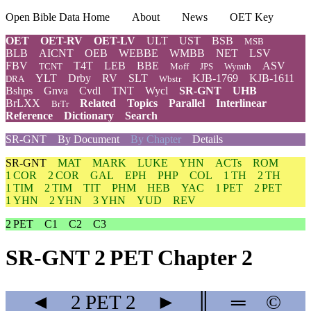
Open Bible Data Home
About
News
OET Key
OET
OET-RV
OET-LV
ULT
UST
BSB
MSB
BLB
AICNT
OEB
WEBBE
WMBB
NET
LSV
FBV
T4T
LEB
BBE
ASV
TCNT
Moff
JPS
Wymth
YLT
Drby
RV
SLT
KJB-1769
KJB-1611
DRA
Wbstr
Bshps
Gnva
Cvdl
TNT
Wycl
SR-GNT
UHB
BrLXX
Related
Topics
Parallel
Interlinear
BrTr
Reference
Dictionary
Search
SR-GNT
By Document
By Chapter
Details
SR-GNT
MAT
MARK
LUKE
YHN
ACTs
ROM
1 COR
2 COR
GAL
EPH
PHP
COL
1 TH
2 TH
1 TIM
2 TIM
TIT
PHM
HEB
YAC
1 PET
2 PET
1 YHN
2 YHN
3 YHN
YUD
REV
2 PET
C1
C2
C3
SR-GNT 2 PET Chapter 2
◄
2 PET
2
►
║
═
©