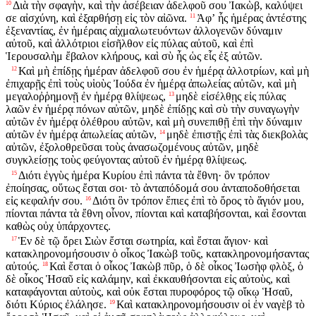
Διὰ τὴν σφαγὴν, καὶ τὴν ἀσέβειαν ἀδελφοῦ σου Ἰακὼβ, καλύψει
10
σε αἰσχύνη, καὶ ἐξαρθήσῃ εἰς τὸν αἰῶνα.
Ἀφʼ ἧς ἡμέρας ἀντέστης
11
ἐξεναντίας, ἐν ἡμέραις αἰχμαλωτευόντων ἀλλογενῶν δύναμιν
αὐτοῦ, καὶ ἀλλότριοι εἰσῆλθον εἰς πύλας αὐτοῦ, καὶ ἐπὶ
Ἱερουσαλὴμ ἔβαλον κλήρους, καὶ σὺ ἦς ὡς εἷς ἐξ αὐτῶν.
Καὶ μὴ ἐπίδῃς ἡμέραν ἀδελφοῦ σου ἐν ἡμέρᾳ ἀλλοτρίων, καὶ μὴ
12
ἐπιχαρῇς ἐπὶ τοὺς υἱοὺς Ἰούδα ἐν ἡμέρᾳ ἀπωλείας αὐτῶν, καὶ μὴ
μεγαλοῤῥημονῇ ἐν ἡμέρᾳ θλίψεως,
μηδὲ εἰσέλθῃς εἰς πύλας
13
λαῶν ἐν ἡμέρᾳ πόνων αὐτῶν, μηδὲ ἐπίδῃς καὶ σὺ τὴν συναγωγὴν
αὐτῶν ἐν ἡμέρᾳ ὀλέθρου αὐτῶν, καὶ μὴ συνεπιθῇ ἐπὶ τὴν δύναμιν
αὐτῶν ἐν ἡμέρᾳ ἀπωλείας αὐτῶν,
μηδὲ ἐπιστῇς ἐπὶ τὰς διεκβολὰς
14
αὐτῶν, ἐξολοθρεῦσαι τοὺς ἀνασωζομένους αὐτῶν, μηδὲ
συγκλείσῃς τοὺς φεύγοντας αὐτοῦ ἐν ἡμέρᾳ θλίψεως.
Διότι ἐγγὺς ἡμέρα Κυρίου ἐπὶ πάντα τὰ ἔθνη· ὃν τρόπον
15
ἐποίησας, οὕτως ἔσται σοι· τὸ ἀνταπόδομά σου ἀνταποδοθήσεται
εἰς κεφαλήν σου.
Διότι ὃν τρόπον ἔπιες ἐπὶ τὸ ὄρος τὸ ἅγιόν μου,
16
πίονται πάντα τὰ ἔθνη οἶνον, πίονται καὶ καταβήσονται, καὶ ἔσονται
καθὼς οὐχ ὑπάρχοντες.
Ἑν δὲ τῷ ὄρει Σιὼν ἔσται σωτηρία, καὶ ἔσται ἅγιον· καὶ
17
κατακληρονομήσουσιν ὁ οἶκος Ἰακὼβ τοῦς, κατακληρονομήσαντας
αὐτούς.
Καὶ ἔσται ὁ οἶκος Ἰακὼβ πῦρ, ὁ δὲ οἶκος Ἰωσὴφ φλὸξ, ὁ
18
δὲ οἶκος Ἡσαῦ εἰς καλάμην, καὶ ἐκκαυθήσονται εἰς αὐτοὺς, καὶ
καταφάγονται αὐτοὺς, καὶ οὐκ ἔσται πυροφόρος τῷ οἴκῳ Ἡσαῦ,
διότι Κύριος ἐλάλησε.
Καὶ κατακληρονομήσουσιν οἱ ἐν ναγὲβ τὸ
19