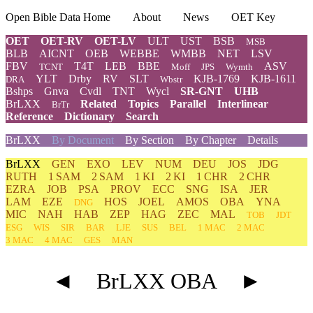
Open Bible Data Home
About
News
OET Key
OET
OET-RV
OET-LV
ULT
UST
BSB
MSB
BLB
AICNT
OEB
WEBBE
WMBB
NET
LSV
FBV
T4T
LEB
BBE
ASV
TCNT
Moff
JPS
Wymth
YLT
Drby
RV
SLT
KJB-1769
KJB-1611
DRA
Wbstr
Bshps
Gnva
Cvdl
TNT
Wycl
SR-GNT
UHB
BrLXX
Related
Topics
Parallel
Interlinear
BrTr
Reference
Dictionary
Search
BrLXX
By Document
By Section
By Chapter
Details
BrLXX
GEN
EXO
LEV
NUM
DEU
JOS
JDG
RUTH
1 SAM
2 SAM
1 KI
2 KI
1 CHR
2 CHR
EZRA
JOB
PSA
PROV
ECC
SNG
ISA
JER
LAM
EZE
HOS
JOEL
AMOS
OBA
YNA
DNG
MIC
NAH
HAB
ZEP
HAG
ZEC
MAL
TOB
JDT
ESG
WIS
SIR
BAR
LJE
SUS
BEL
1 MAC
2 MAC
3 MAC
4 MAC
GES
MAN
◄
BrLXX OBA
►