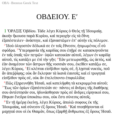
OBA - Brenton Greek Text
ΟΒΔΕΙΟΥ. Εʹ
1
ὍΡΑΣΙΣ Ὀβδίου. Τάδε λέγει Κύριος ὁ Θεὸς τῇ Ἰδουμαίᾳ,
ἀκοὴν ἤκουσα παρὰ Κυρίου, καὶ περιοχὴν εἰς τὰ ἔθνη
ἐξαπέστειλεν· ἀνάστητε, καὶ ἐξαναστῶμεν ἐπʼ αὐτὴν εἰς πόλεμον.
Ἰδοὺ ὀλιγοστὸν δέδωκά σε ἐν τοῖς ἔθνεσιν, ἠτιμωμένος εἶ σὺ
2
σφόδρα.
Ὑπερηφανία τῆς καρδίας σου ἐπῇρέ σε κατασκηνοῦντα
3
ἐν ταῖς ὀπαῖς τῶν πετρῶν· ὑψῶν κατοικίαν αὐτοῦ, λέγων ἐν καρδίᾳ
αὐτοῦ, τίς κατάξει με ἐπὶ τὴν γῆν;
Ἐὰν μετεωρισθῇς, ὡς ἀετὸς, καὶ
4
ἐὰν ἀναμέσον τῶν ἄστρων θῇς νοσσιάν σου, ἐκεῖθεν κατάξω σε,
λέγει Κύριος.
Εἰ κλέπται εἰσῆλθον πρὸς σὲ, ἢ λῃσταὶ νυκτὸς, ποῦ
5
ἂν ἀπεῤῥίφης; οὐκ ἂν ἔκλεψαν τὰ ἱκανὰ ἑαυτοῖς; καὶ εἰ τρυγηταὶ
εἰσῆλθον πρὸς σὲ, οὐκ ἂν ἐπελείποντο ἐπιφυλλίδα;
Πῶς ἐξηρευνήθη Ἡσαῦ, καὶ κατελήφθη τὰ κεκρυμμένα αὐτοῦ;
6
Ἕως τῶν ὁρίων ἐξαπέστειλάν σε· πάντες οἱ ἄνδρες τῆς διαθήκης
7
σου ἀντέστησάν σοι, ἠδυνάσθησαν πρὸς σὲ ἄνδρες εἰρηνικοί σου,
ἔθηκαν ἔνεδρα ὑποκάτω σου, οὐκ ἔστι σύνεσις αὐτοῖς.
Ἐν τῇ ἡμέρᾳ ἐκείνῃ, λέγει Κύριος, ἀπολῶ σοφους ἐκ τῆς
8
Ἰδουμαίας, καὶ σύνεσιν ἐξ ὄρους Ἡσαῦ.
Καὶ πτοηθήσονται οἱ
9
μαχηταί σου οἱ ἐκ Θαιμὰν, ὅπως ἐξαρθῇ ἄνθρωπος ἐξ ὄρους Ἡσαῦ.