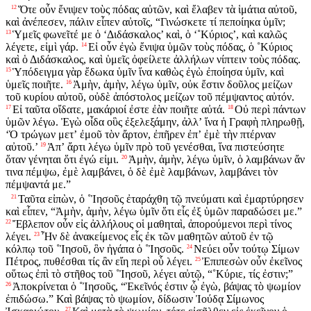
Ὅτε οὖν ἔνιψεν τοὺς πόδας αὐτῶν, καὶ ἔλαβεν τὰ ἱμάτια αὐτοῦ,
12
καὶ ἀνέπεσεν, πάλιν εἶπεν αὐτοῖς, “Γινώσκετε τί πεποίηκα ὑμῖν;
Ὑμεῖς φωνεῖτέ με ὁ ‘Διδάσκαλος’ καὶ, ὁ ‘˚Κύριος’, καὶ καλῶς
13
λέγετε, εἰμὶ γάρ.
Εἰ οὖν ἐγὼ ἔνιψα ὑμῶν τοὺς πόδας, ὁ ˚Κύριος
14
καὶ ὁ Διδάσκαλος, καὶ ὑμεῖς ὀφείλετε ἀλλήλων νίπτειν τοὺς πόδας.
Ὑπόδειγμα γὰρ ἔδωκα ὑμῖν ἵνα καθὼς ἐγὼ ἐποίησα ὑμῖν, καὶ
15
ὑμεῖς ποιῆτε.
Ἀμὴν, ἀμὴν, λέγω ὑμῖν, οὐκ ἔστιν δοῦλος μείζων
16
τοῦ κυρίου αὐτοῦ, οὐδὲ ἀπόστολος μείζων τοῦ πέμψαντος αὐτόν.
Εἰ ταῦτα οἴδατε, μακάριοί ἐστε ἐὰν ποιῆτε αὐτά.
Οὐ περὶ πάντων
17
18
ὑμῶν λέγω. Ἐγὼ οἶδα οὓς ἐξελεξάμην, ἀλλʼ ἵνα ἡ Γραφὴ πληρωθῇ,
‘Ὁ τρώγων μετʼ ἐμοῦ τὸν ἄρτον, ἐπῆρεν ἐπʼ ἐμὲ τὴν πτέρναν
αὐτοῦ.’
Ἀπʼ ἄρτι λέγω ὑμῖν πρὸ τοῦ γενέσθαι, ἵνα πιστεύσητε
19
ὅταν γένηται ὅτι ἐγώ εἰμι.
Ἀμὴν, ἀμὴν, λέγω ὑμῖν, ὁ λαμβάνων ἄν
20
τινα πέμψω, ἐμὲ λαμβάνει, ὁ δὲ ἐμὲ λαμβάνων, λαμβάνει τὸν
πέμψαντά με.”
Ταῦτα εἰπὼν, ὁ ˚Ἰησοῦς ἐταράχθη τῷ πνεύματι καὶ ἐμαρτύρησεν
21
καὶ εἶπεν, “Ἀμὴν, ἀμὴν, λέγω ὑμῖν ὅτι εἷς ἐξ ὑμῶν παραδώσει με.”
Ἔβλεπον οὖν εἰς ἀλλήλους οἱ μαθηταὶ, ἀπορούμενοι περὶ τίνος
22
λέγει.
Ἦν δὲ ἀνακείμενος εἷς ἐκ τῶν μαθητῶν αὐτοῦ ἐν τῷ
23
κόλπῳ τοῦ ˚Ἰησοῦ, ὃν ἠγάπα ὁ ˚Ἰησοῦς.
Νεύει οὖν τούτῳ Σίμων
24
Πέτρος, πυθέσθαι τίς ἂν εἴη περὶ οὗ λέγει.
Ἐπιπεσὼν οὖν ἐκεῖνος
25
οὕτως ἐπὶ τὸ στῆθος τοῦ ˚Ἰησοῦ, λέγει αὐτῷ, “˚Κύριε, τίς ἐστιν;”
Ἀποκρίνεται ὁ ˚Ἰησοῦς, “Ἐκεῖνός ἐστιν ᾧ ἐγὼ, βάψας τὸ ψωμίον
26
ἐπιδώσω.” Καὶ βάψας τὸ ψωμίον, δίδωσιν Ἰούδᾳ Σίμωνος
27