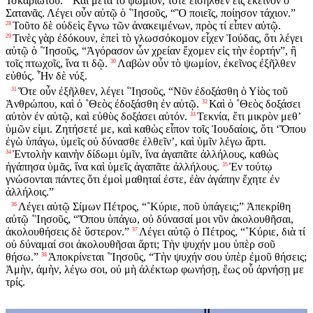
Ἰσκαριώτου.
Καὶ μετὰ τὸ ψωμίον, τότε εἰσῆλθεν εἰς ἐκεῖνον ὁ
Σατανᾶς. Λέγει οὖν αὐτῷ ὁ ˚Ἰησοῦς, “Ὃ ποιεῖς, ποίησον τάχιον.”
Τοῦτο δὲ οὐδεὶς ἔγνω τῶν ἀνακειμένων, πρὸς τί εἶπεν αὐτῷ.
28
Τινὲς γὰρ ἐδόκουν, ἐπεὶ τὸ γλωσσόκομον εἶχεν Ἰούδας, ὅτι λέγει
29
αὐτῷ ὁ ˚Ἰησοῦς, “Ἀγόρασον ὧν χρείαν ἔχομεν εἰς τὴν ἑορτήν”, ἢ
τοῖς πτωχοῖς, ἵνα τι δῷ.
Λαβὼν οὖν τὸ ψωμίον, ἐκεῖνος ἐξῆλθεν
30
εὐθύς. Ἦν δὲ νύξ.
Ὅτε οὖν ἐξῆλθεν, λέγει ˚Ἰησοῦς, “Νῦν ἐδοξάσθη ὁ Υἱὸς τοῦ
31
Ἀνθρώπου, καὶ ὁ ˚Θεὸς ἐδοξάσθη ἐν αὐτῷ.
Καὶ ὁ ˚Θεὸς δοξάσει
32
αὐτὸν ἐν αὑτῷ, καὶ εὐθὺς δοξάσει αὐτόν.
Τεκνία, ἔτι μικρὸν μεθʼ
33
ὑμῶν εἰμι. Ζητήσετέ με, καὶ καθὼς εἶπον τοῖς Ἰουδαίοις, ὅτι ‘Ὅπου
ἐγὼ ὑπάγω, ὑμεῖς οὐ δύνασθε ἐλθεῖν’, καὶ ὑμῖν λέγω ἄρτι.
Ἐντολὴν καινὴν δίδωμι ὑμῖν, ἵνα ἀγαπᾶτε ἀλλήλους, καθὼς
34
ἠγάπησα ὑμᾶς, ἵνα καὶ ὑμεῖς ἀγαπᾶτε ἀλλήλους.
Ἐν τούτῳ
35
γνώσονται πάντες ὅτι ἐμοὶ μαθηταί ἐστε, ἐὰν ἀγάπην ἔχητε ἐν
ἀλλήλοις.”
Λέγει αὐτῷ Σίμων Πέτρος, “˚Κύριε, ποῦ ὑπάγεις;” Ἀπεκρίθη
36
αὐτῷ ˚Ἰησοῦς, “Ὅπου ὑπάγω, οὐ δύνασαί μοι νῦν ἀκολουθῆσαι,
ἀκολουθήσεις δὲ ὕστερον.”
Λέγει αὐτῷ ὁ Πέτρος, “˚Κύριε, διὰ τί
37
οὐ δύναμαί σοι ἀκολουθῆσαι ἄρτι; Τὴν ψυχήν μου ὑπὲρ σοῦ
θήσω.”
Ἀποκρίνεται ˚Ἰησοῦς, “Τὴν ψυχήν σου ὑπὲρ ἐμοῦ θήσεις;
38
Ἀμὴν, ἀμὴν, λέγω σοι, οὐ μὴ ἀλέκτωρ φωνήσῃ, ἕως οὗ ἀρνήσῃ με
τρίς.