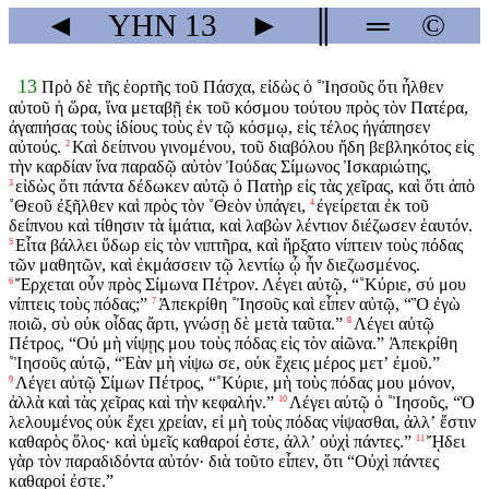
◄
YHN
13
►
║
═
©
13
Πρὸ δὲ τῆς ἑορτῆς τοῦ Πάσχα, εἰδὼς ὁ ˚Ἰησοῦς ὅτι ἦλθεν
αὐτοῦ ἡ ὥρα, ἵνα μεταβῇ ἐκ τοῦ κόσμου τούτου πρὸς τὸν Πατέρα,
ἀγαπήσας τοὺς ἰδίους τοὺς ἐν τῷ κόσμῳ, εἰς τέλος ἠγάπησεν
αὐτούς.
Καὶ δείπνου γινομένου, τοῦ διαβόλου ἤδη βεβληκότος εἰς
2
τὴν καρδίαν ἵνα παραδῷ αὐτὸν Ἰούδας Σίμωνος Ἰσκαριώτης,
εἰδὼς ὅτι πάντα δέδωκεν αὐτῷ ὁ Πατὴρ εἰς τὰς χεῖρας, καὶ ὅτι ἀπὸ
3
˚Θεοῦ ἐξῆλθεν καὶ πρὸς τὸν ˚Θεὸν ὑπάγει,
ἐγείρεται ἐκ τοῦ
4
δείπνου καὶ τίθησιν τὰ ἱμάτια, καὶ λαβὼν λέντιον διέζωσεν ἑαυτόν.
Εἶτα βάλλει ὕδωρ εἰς τὸν νιπτῆρα, καὶ ἤρξατο νίπτειν τοὺς πόδας
5
τῶν μαθητῶν, καὶ ἐκμάσσειν τῷ λεντίῳ ᾧ ἦν διεζωσμένος.
Ἔρχεται οὖν πρὸς Σίμωνα Πέτρον. Λέγει αὐτῷ, “˚Κύριε, σύ μου
6
νίπτεις τοὺς πόδας;”
Ἀπεκρίθη ˚Ἰησοῦς καὶ εἶπεν αὐτῷ, “Ὃ ἐγὼ
7
ποιῶ, σὺ οὐκ οἶδας ἄρτι, γνώσῃ δὲ μετὰ ταῦτα.”
Λέγει αὐτῷ
8
Πέτρος, “Οὐ μὴ νίψῃς μου τοὺς πόδας εἰς τὸν αἰῶνα.” Ἀπεκρίθη
˚Ἰησοῦς αὐτῷ, “Ἐὰν μὴ νίψω σε, οὐκ ἔχεις μέρος μετʼ ἐμοῦ.”
Λέγει αὐτῷ Σίμων Πέτρος, “˚Κύριε, μὴ τοὺς πόδας μου μόνον,
9
ἀλλὰ καὶ τὰς χεῖρας καὶ τὴν κεφαλήν.”
Λέγει αὐτῷ ὁ ˚Ἰησοῦς, “Ὁ
10
λελουμένος οὐκ ἔχει χρείαν, εἰ μὴ τοὺς πόδας νίψασθαι, ἀλλʼ ἔστιν
καθαρὸς ὅλος· καὶ ὑμεῖς καθαροί ἐστε, ἀλλʼ οὐχὶ πάντες.”
ᾜδει
11
γὰρ τὸν παραδιδόντα αὐτόν· διὰ τοῦτο εἶπεν, ὅτι “Οὐχὶ πάντες
καθαροί ἐστε.”