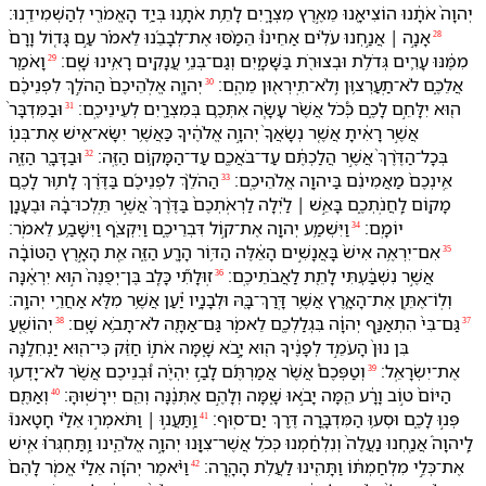
יְהוָה֙ אֹתָ֔⁠נוּ הוֹצִיאָ֖⁠נוּ מֵ⁠אֶ֣רֶץ מִצְרָ֑יִם לָ⁠תֵ֥ת אֹתָ֛⁠נוּ בְּ⁠יַ֥ד הָ⁠אֱמֹרִ֖י לְ⁠הַשְׁמִידֵֽ⁠נוּ׃
אָנָ֣ה ׀ אֲנַ֣חְנוּ עֹלִ֗ים אַחֵי⁠נוּ֩ הֵמַ֨סּוּ אֶת־לְבָבֵ֜⁠נוּ לֵ⁠אמֹ֗ר עַ֣ם גָּד֤וֹל וָ⁠רָם֙
28
מִמֶּ֔⁠נּוּ עָרִ֛ים גְּדֹלֹ֥ת וּ⁠בְצוּרֹ֖ת בַּ⁠שָּׁמָ֑יִם וְ⁠גַם־בְּנֵ֥י עֲנָקִ֖ים רָאִ֥ינוּ שָֽׁם׃
וָ⁠אֹמַ֖ר
29
אֲלֵ⁠כֶ֑ם לֹא־תַֽעַרְצ֥וּ⁠ן וְֽ⁠לֹא־תִֽירְא֖וּ⁠ן מֵ⁠הֶֽם׃
יְהוָ֤ה אֱלֹֽהֵי⁠כֶם֙ הַ⁠הֹלֵ֣ךְ לִ⁠פְנֵי⁠כֶ֔ם
30
ה֖וּא יִלָּחֵ֣ם לָ⁠כֶ֑ם כְּ֠⁠כֹל אֲשֶׁ֨ר עָשָׂ֧ה אִתְּ⁠כֶ֛ם בְּ⁠מִצְרַ֖יִם לְ⁠עֵינֵי⁠כֶֽם׃
וּ⁠בַ⁠מִּדְבָּר֙
31
אֲשֶׁ֣ר רָאִ֔יתָ אֲשֶׁ֤ר נְשָׂאֲ⁠ךָ֙ יְהוָ֣ה אֱלֹהֶ֔י⁠ךָ כַּ⁠אֲשֶׁ֥ר יִשָּׂא־אִ֖ישׁ אֶת־בְּנ֑⁠וֹ
בְּ⁠כָל־הַ⁠דֶּ֨רֶךְ֙ אֲשֶׁ֣ר הֲלַכְתֶּ֔ם עַד־בֹּאֲ⁠כֶ֖ם עַד־הַ⁠מָּק֥וֹם הַ⁠זֶּֽה׃
וּ⁠בַ⁠דָּבָ֖ר הַ⁠זֶּ֑ה
32
אֵֽינְ⁠כֶם֙ מַאֲמִינִ֔ם בַּ⁠יהוָ֖ה אֱלֹהֵי⁠כֶֽם׃
הַ⁠הֹלֵ֨ךְ לִ⁠פְנֵי⁠כֶ֜ם בַּ⁠דֶּ֗רֶךְ לָ⁠ת֥וּר לָ⁠כֶ֛ם
33
מָק֖וֹם לַֽ⁠חֲנֹֽתְ⁠כֶ֑ם בָּ⁠אֵ֣שׁ ׀ לַ֗יְלָה לַ⁠רְאֹֽתְ⁠כֶם֙ בַּ⁠דֶּ֨רֶךְ֙ אֲשֶׁ֣ר תֵּֽלְכוּ־בָ֔⁠הּ וּ⁠בֶ⁠עָנָ֖ן
יוֹמָֽם׃
וַ⁠יִּשְׁמַ֥ע יְהוָ֖ה אֶת־ק֣וֹל דִּבְרֵי⁠כֶ֑ם וַ⁠יִּקְצֹ֖ף וַ⁠יִּשָּׁבַ֥ע לֵ⁠אמֹֽר׃
34
אִם־יִרְאֶ֥ה אִישׁ֙ בָּ⁠אֲנָשִׁ֣ים הָ⁠אֵ֔לֶּה הַ⁠דּ֥וֹר הָ⁠רָ֖ע הַ⁠זֶּ֑ה אֵ֚ת הָ⁠אָ֣רֶץ הַ⁠טּוֹבָ֔ה
35
אֲשֶׁ֣ר נִשְׁבַּ֔עְתִּי לָ⁠תֵ֖ת לַ⁠אֲבֹתֵי⁠כֶֽם׃
זֽוּלָתִ֞י כָּלֵ֤ב בֶּן־יְפֻנֶּה֙ ה֣וּא יִרְאֶ֔⁠נָּה
36
וְ⁠לֽ⁠וֹ־אֶתֵּ֧ן אֶת־הָ⁠אָ֛רֶץ אֲשֶׁ֥ר דָּֽרַךְ־בָּ֖⁠הּ וּ⁠לְ⁠בָנָ֑י⁠ו יַ֕עַן אֲשֶׁ֥ר מִלֵּ֖א אַחֲרֵ֥י יְהוָֽה׃
גַּם־בִּ⁠י֙ הִתְאַנַּ֣ף יְהוָ֔ה בִּ⁠גְלַלְ⁠כֶ֖ם לֵ⁠אמֹ֑ר גַּם־אַתָּ֖ה לֹא־תָבֹ֥א שָֽׁם׃
יְהוֹשֻׁ֤עַ
38
37
בִּן נוּן֙ הָ⁠עֹמֵ֣ד לְ⁠פָנֶ֔י⁠ךָ ה֖וּא יָ֣בֹא שָׁ֑מָּ⁠ה אֹת֣⁠וֹ חַזֵּ֔ק כִּי־ה֖וּא יַנְחִלֶ֥⁠נָּה
אֶת־יִשְׂרָאֵֽל׃
וְ⁠טַפְּ⁠כֶם֩ אֲשֶׁ֨ר אֲמַרְתֶּ֜ם לָ⁠בַ֣ז יִהְיֶ֗ה וּ֠⁠בְנֵי⁠כֶם אֲשֶׁ֨ר לֹא־יָדְע֤וּ
39
הַ⁠יּוֹם֙ ט֣וֹב וָ⁠רָ֔ע הֵ֖מָּה יָבֹ֣אוּ שָׁ֑מָּ⁠ה וְ⁠לָ⁠הֶ֣ם אֶתְּנֶ֔⁠נָּה וְ⁠הֵ֖ם יִירָשֽׁוּ⁠הָּ׃
וְ⁠אַתֶּ֖ם
40
פְּנ֣וּ לָ⁠כֶ֑ם וּ⁠סְע֥וּ הַ⁠מִּדְבָּ֖רָ⁠ה דֶּ֥רֶךְ יַם־סֽוּף׃
וַֽ⁠תַּעֲנ֣וּ ׀ וַ⁠תֹּאמְר֣וּ אֵלַ֗⁠י חָטָאנוּ֮
41
לַֽ⁠יהוָה֒ אֲנַ֤חְנוּ נַעֲלֶה֙ וְ⁠נִלְחַ֔מְנוּ כְּ⁠כֹ֥ל אֲשֶׁר־צִוָּ֖⁠נוּ יְהוָ֣ה אֱלֹהֵ֑י⁠נוּ וַֽ⁠תַּחְגְּר֗וּ אִ֚ישׁ
אֶת־כְּלֵ֣י מִלְחַמְתּ֔⁠וֹ וַ⁠תָּהִ֖ינוּ לַ⁠עֲלֹ֥ת הָ⁠הָֽרָ⁠ה׃
וַ⁠יֹּ֨אמֶר יְהוָ֜ה אֵלַ֗⁠י אֱמֹ֤ר לָ⁠הֶם֙
42