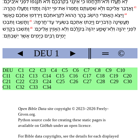
לֹ֤א תַֽעֲלוּ֙ וְ⁠לֹא־תִלָּ֣חֲמ֔וּ כִּ֥י אֵינֶ֖⁠נִּי בְּ⁠קִרְבְּ⁠כֶ֑ם וְ⁠לֹא֙ תִּנָּֽגְפ֔וּ לִ⁠פְנֵ֖י אֹיְבֵי⁠כֶֽם׃
וָ⁠אֲדַבֵּ֥ר אֲלֵי⁠כֶ֖ם וְ⁠לֹ֣א שְׁמַעְתֶּ֑ם וַ⁠תַּמְרוּ֙ אֶת־פִּ֣י יְהוָ֔ה וַ⁠תָּזִ֖דוּ וַ⁠תַּעֲל֥וּ הָ⁠הָֽרָ⁠ה׃
43
וַ⁠יֵּצֵ֨א הָ⁠אֱמֹרִ֜י הַ⁠יֹּשֵׁ֨ב בָּ⁠הָ֤ר הַ⁠הוּא֙ לִ⁠קְרַאתְ⁠כֶ֔ם וַ⁠יִּרְדְּפ֣וּ אֶתְ⁠כֶ֔ם כַּ⁠אֲשֶׁ֥ר
44
תַּעֲשֶׂ֖ינָה הַ⁠דְּבֹרִ֑ים וַֽ⁠יַּכְּת֥וּ אֶתְ⁠כֶ֛ם בְּ⁠שֵׂעִ֖יר עַד־חָרְמָֽה׃
וַ⁠תָּשֻׁ֥בוּ וַ⁠תִּבְכּ֖וּ
45
לִ⁠פְנֵ֣י יְהוָ֑ה וְ⁠לֹֽא־שָׁמַ֤ע יְהוָה֙ בְּ⁠קֹ֣לְ⁠כֶ֔ם וְ⁠לֹ֥א הֶאֱזִ֖ין אֲלֵי⁠כֶֽם׃
וַ⁠תֵּשְׁב֥וּ בְ⁠קָדֵ֖שׁ
46
יָמִ֣ים רַבִּ֑ים כַּ⁠יָּמִ֖ים אֲשֶׁ֥ר יְשַׁבְתֶּֽם׃
◄
DEU
1
►
║
═
©
DEU
C1
C2
C3
C4
C5
C6
C7
C8
C9
C10
C11
C12
C13
C14
C15
C16
C17
C18
C19
C20
C21
C22
C23
C24
C25
C26
C27
C28
C29
C30
C31
C32
C33
C34
Open Bible Data
site copyright © 2023–2026
Freely-
Given.org
.
Python source code for creating these static pages is
available
on GitHub
under an
open licence
.
For Bible data copyrights, see the
details
for each displayed