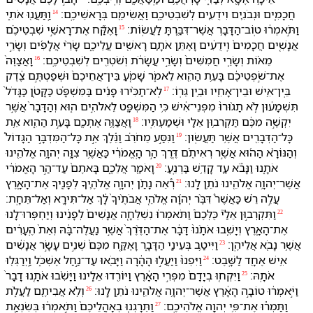
חֲכָמִ֧ים וּ⁠נְבֹנִ֛ים וִ⁠ידֻעִ֖ים לְ⁠שִׁבְטֵי⁠כֶ֑ם וַ⁠אֲשִׂימֵ֖⁠ם בְּ⁠רָאשֵׁי⁠כֶֽם׃
וַֽ⁠תַּעֲנ֖וּ אֹתִ֑⁠י
14
וַ⁠תֹּ֣אמְר֔וּ טֽוֹב־הַ⁠דָּבָ֥ר אֲשֶׁר־דִּבַּ֖רְתָּ לַ⁠עֲשֽׂוֹת׃
וָ⁠אֶקַּ֞ח אֶת־רָאשֵׁ֣י שִׁבְטֵי⁠כֶ֗ם
15
אֲנָשִׁ֤ים חֲכָמִים֙ וִֽ⁠ידֻעִ֔ים וָ⁠אֶתֵּ֥ן אֹתָ֛⁠ם רָאשִׁ֖ים עֲלֵי⁠כֶ֑ם שָׂרֵ֨י אֲלָפִ֜ים וְ⁠שָׂרֵ֣י
מֵא֗וֹת וְ⁠שָׂרֵ֤י חֲמִשִּׁים֙ וְ⁠שָׂרֵ֣י עֲשָׂרֹ֔ת וְ⁠שֹׁטְרִ֖ים לְ⁠שִׁבְטֵי⁠כֶֽם׃
וָ⁠אֲצַוֶּה֙
16
אֶת־שֹׁ֣פְטֵי⁠כֶ֔ם בָּ⁠עֵ֥ת הַ⁠הִ֖וא לֵ⁠אמֹ֑ר שָׁמֹ֤עַ בֵּין־אֲחֵי⁠כֶם֙ וּ⁠שְׁפַטְתֶּ֣ם צֶ֔דֶק
בֵּֽין־אִ֥ישׁ וּ⁠בֵין־אָחִ֖י⁠ו וּ⁠בֵ֥ין גֵּרֽ⁠וֹ׃
לֹֽא־תַכִּ֨ירוּ פָנִ֜ים בַּ⁠מִּשְׁפָּ֗ט כַּ⁠קָּטֹ֤ן כַּ⁠גָּדֹל֙
17
תִּשְׁמָע֔וּ⁠ן לֹ֤א תָג֨וּרוּ֙ מִ⁠פְּנֵי־אִ֔ישׁ כִּ֥י הַ⁠מִּשְׁפָּ֖ט לֵ⁠אלֹהִ֣ים ה֑וּא וְ⁠הַ⁠דָּבָר֙ אֲשֶׁ֣ר
יִקְשֶׁ֣ה מִ⁠כֶּ֔ם תַּקְרִב֥וּ⁠ן אֵלַ֖⁠י וּ⁠שְׁמַעְתִּֽי⁠ו׃
וָ⁠אֲצַוֶּ֥ה אֶתְ⁠כֶ֖ם בָּ⁠עֵ֣ת הַ⁠הִ֑וא אֵ֥ת
18
כָּל־הַ⁠דְּבָרִ֖ים אֲשֶׁ֥ר תַּעֲשֽׂוּ⁠ן׃
וַ⁠נִּסַּ֣ע מֵ⁠חֹרֵ֗ב וַ⁠נֵּ֡לֶךְ אֵ֣ת כָּל־הַ⁠מִּדְבָּ֣ר הַ⁠גָּדוֹל֩
19
וְ⁠הַ⁠נּוֹרָ֨א הַ⁠ה֜וּא אֲשֶׁ֣ר רְאִיתֶ֗ם דֶּ֚רֶךְ הַ֣ר הָֽ⁠אֱמֹרִ֔י כַּ⁠אֲשֶׁ֥ר צִוָּ֛ה יְהוָ֥ה אֱלֹהֵ֖י⁠נוּ
אֹתָ֑⁠נוּ וַ⁠נָּבֹ֕א עַ֖ד קָדֵ֥שׁ בַּרְנֵֽעַ׃
וָ⁠אֹמַ֖ר אֲלֵ⁠כֶ֑ם בָּאתֶם֙ עַד־הַ֣ר הָ⁠אֱמֹרִ֔י
20
אֲשֶׁר־יְהוָ֥ה אֱלֹהֵ֖י⁠נוּ נֹתֵ֥ן לָֽ⁠נוּ׃
רְ֠אֵה נָתַ֨ן יְהוָ֧ה אֱלֹהֶ֛י⁠ךָ לְ⁠פָנֶ֖י⁠ךָ אֶת־הָ⁠אָ֑רֶץ
21
עֲלֵ֣ה רֵ֗שׁ כַּ⁠אֲשֶׁר֩ דִּבֶּ֨ר יְהוָ֜ה אֱלֹהֵ֤י אֲבֹתֶ֨י⁠ךָ֙ לָ֔⁠ךְ אַל־תִּירָ֖א וְ⁠אַל־תֵּחָֽת׃
וַ⁠תִּקְרְב֣וּ⁠ן אֵלַ⁠י֮ כֻּלְּ⁠כֶם֒ וַ⁠תֹּאמְר֗וּ נִשְׁלְחָ֤ה אֲנָשִׁים֙ לְ⁠פָנֵ֔י⁠נוּ וְ⁠יַחְפְּרוּ־לָ֖⁠נוּ
22
אֶת־הָ⁠אָ֑רֶץ וְ⁠יָשִׁ֤בוּ אֹתָ֨⁠נוּ֙ דָּבָ֔ר אֶת־הַ⁠דֶּ֨רֶךְ֙ אֲשֶׁ֣ר נַעֲלֶה־בָּ֔⁠הּ וְ⁠אֵת֙ הֶֽ⁠עָרִ֔ים
אֲשֶׁ֥ר נָבֹ֖א אֲלֵי⁠הֶֽן׃
וַ⁠יִּיטַ֥ב בְּ⁠עֵינַ֖⁠י הַ⁠דָּבָ֑ר וָ⁠אֶקַּ֤ח מִ⁠כֶּם֙ שְׁנֵ֣ים עָשָׂ֣ר אֲנָשִׁ֔ים
23
אִ֥ישׁ אֶחָ֖ד לַ⁠שָּֽׁבֶט׃
וַ⁠יִּפְנוּ֙ וַ⁠יַּעֲל֣וּ הָ⁠הָ֔רָ⁠ה וַ⁠יָּבֹ֖אוּ עַד־נַ֣חַל אֶשְׁכֹּ֑ל וַֽ⁠יְרַגְּל֖וּ
24
אֹתָֽ⁠הּ׃
וַ⁠יִּקְח֤וּ בְ⁠יָדָ⁠ם֙ מִ⁠פְּרִ֣י הָ⁠אָ֔רֶץ וַ⁠יּוֹרִ֖דוּ אֵלֵ֑י⁠נוּ וַ⁠יָּשִׁ֨בוּ אֹתָ֤⁠נוּ דָבָר֙
25
וַ⁠יֹּ֣אמְר֔וּ טוֹבָ֣ה הָ⁠אָ֔רֶץ אֲשֶׁר־יְהוָ֥ה אֱלֹהֵ֖י⁠נוּ נֹתֵ֥ן לָֽ⁠נוּ׃
וְ⁠לֹ֥א אֲבִיתֶ֖ם לַ⁠עֲלֹ֑ת
26
וַ⁠תַּמְר֕וּ אֶת־פִּ֥י יְהוָ֖ה אֱלֹהֵי⁠כֶֽם׃
וַ⁠תֵּרָגְנ֤וּ בְ⁠אָהֳלֵי⁠כֶם֙ וַ⁠תֹּ֣אמְר֔וּ בְּ⁠שִׂנְאַ֤ת
27