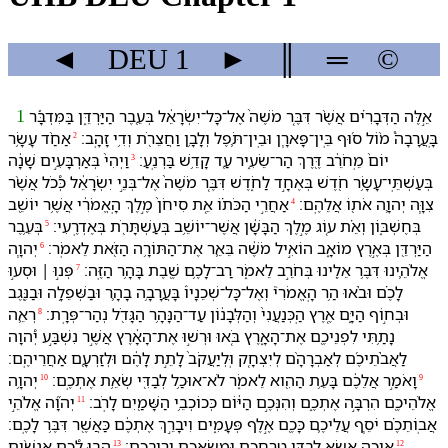
◄
DEU
1
►
║
═
©
אֵ֣לֶּה הַ⁠דְּבָרִ֗ים אֲשֶׁ֨ר דִּבֶּ֤ר מֹשֶׁה֙ אֶל־כָּל־יִשְׂרָאֵ֔ל בְּ⁠עֵ֖בֶר הַ⁠יַּרְדֵּ֑ן בַּ⁠מִּדְבָּ֡ר
1
בָּֽ⁠עֲרָבָה֩ מ֨וֹל ס֜וּף בֵּֽין־פָּארָ֧ן וּ⁠בֵֽין־תֹּ֛פֶל וְ⁠לָבָ֥ן וַ⁠חֲצֵרֹ֖ת וְ⁠דִ֥י זָהָֽב׃
אַחַ֨ד עָשָׂ֥ר
2
יוֹם֙ מֵֽ⁠חֹרֵ֔ב דֶּ֖רֶךְ הַר־שֵׂעִ֑יר עַ֖ד קָדֵ֥שׁ בַּרְנֵֽעַ׃
וַ⁠יְהִי֙ בְּ⁠אַרְבָּעִ֣ים שָׁנָ֔ה
3
בְּ⁠עַשְׁתֵּֽי־עָשָׂ֥ר חֹ֖דֶשׁ בְּ⁠אֶחָ֣ד לַ⁠חֹ֑דֶשׁ דִּבֶּ֤ר מֹשֶׁה֙ אֶל־בְּנֵ֣י יִשְׂרָאֵ֔ל כְּ֠⁠כֹל אֲשֶׁ֨ר
צִוָּ֧ה יְהוָ֛ה אֹת֖⁠וֹ אֲלֵ⁠הֶֽם׃
אַחֲרֵ֣י הַכֹּת֗⁠וֹ אֵ֚ת סִיחֹן֙ מֶ֣לֶךְ הָֽ⁠אֱמֹרִ֔י אֲשֶׁ֥ר יוֹשֵׁ֖ב
4
בְּ⁠חֶשְׁבּ֑וֹן וְ⁠אֵ֗ת ע֚וֹג מֶ֣לֶךְ הַ⁠בָּשָׁ֔ן אֲשֶׁר־יוֹשֵׁ֥ב בְּ⁠עַשְׁתָּרֹ֖ת בְּ⁠אֶדְרֶֽעִי׃
בְּ⁠עֵ֥בֶר
5
הַ⁠יַּרְדֵּ֖ן בְּ⁠אֶ֣רֶץ מוֹאָ֑ב הוֹאִ֣יל מֹשֶׁ֔ה בֵּאֵ֛ר אֶת־הַ⁠תּוֹרָ֥ה הַ⁠זֹּ֖את לֵ⁠אמֹֽר׃
יְהוָ֧ה
6
אֱלֹהֵ֛י⁠נוּ דִּבֶּ֥ר אֵלֵ֖י⁠נוּ בְּ⁠חֹרֵ֣ב לֵ⁠אמֹ֑ר רַב־לָ⁠כֶ֥ם שֶׁ֖בֶת בָּ⁠הָ֥ר הַ⁠זֶּֽה׃
פְּנ֣וּ ׀ וּ⁠סְע֣וּ
7
לָ⁠כֶ֗ם וּ⁠בֹ֨אוּ הַ֥ר הָֽ⁠אֱמֹרִי֮ וְ⁠אֶל־כָּל־שְׁכֵנָי⁠ו֒ בָּ⁠עֲרָבָ֥ה בָ⁠הָ֛ר וּ⁠בַ⁠שְּׁפֵלָ֥ה וּ⁠בַ⁠נֶּ֖גֶב
וּ⁠בְ⁠ח֣וֹף הַ⁠יָּ֑ם אֶ֤רֶץ הַֽ⁠כְּנַעֲנִי֙ וְ⁠הַ⁠לְּבָנ֔וֹן עַד־הַ⁠נָּהָ֥ר הַ⁠גָּדֹ֖ל נְהַר־פְּרָֽת׃
רְאֵ֛ה
8
נָתַ֥תִּי לִ⁠פְנֵי⁠כֶ֖ם אֶת־הָ⁠אָ֑רֶץ בֹּ֚אוּ וּ⁠רְשׁ֣וּ אֶת־הָ⁠אָ֔רֶץ אֲשֶׁ֣ר נִשְׁבַּ֣ע יְ֠הוָה
לַ⁠אֲבֹ֨תֵי⁠כֶ֜ם לְ⁠אַבְרָהָ֨ם לְ⁠יִצְחָ֤ק וּֽ⁠לְ⁠יַעֲקֹב֙ לָ⁠תֵ֣ת לָ⁠הֶ֔ם וּ⁠לְ⁠זַרְעָ֖⁠ם אַחֲרֵי⁠הֶֽם׃
וָ⁠אֹמַ֣ר אֲלֵ⁠כֶ֔ם בָּ⁠עֵ֥ת הַ⁠הִ֖וא לֵ⁠אמֹ֑ר לֹא־אוּכַ֥ל לְ⁠בַדִּ֖⁠י שְׂאֵ֥ת אֶתְ⁠כֶֽם׃
יְהוָ֥ה
10
9
אֱלֹהֵי⁠כֶ֖ם הִרְבָּ֣ה אֶתְ⁠כֶ֑ם וְ⁠הִנְּ⁠כֶ֣ם הַ⁠יּ֔וֹם כְּ⁠כוֹכְבֵ֥י הַ⁠שָּׁמַ֖יִם לָ⁠רֹֽב׃
יְהוָ֞ה אֱלֹהֵ֣י
11
אֲבֽוֹתֵ⁠כֶ֗ם יֹסֵ֧ף עֲלֵי⁠כֶ֛ם כָּ⁠כֶ֖ם אֶ֣לֶף פְּעָמִ֑ים וִ⁠יבָרֵ֣ךְ אֶתְ⁠כֶ֔ם כַּ⁠אֲשֶׁ֖ר דִּבֶּ֥ר לָ⁠כֶֽם׃
אֵיכָ֥ה אֶשָּׂ֖א לְ⁠בַדִּ֑⁠י טָרְחֲ⁠כֶ֥ם וּ⁠מַֽשַּׂאֲ⁠כֶ֖ם וְ⁠רִֽיבְ⁠כֶֽם׃
הָב֣וּ לָ֠⁠כֶם אֲנָשִׁ֨ים
13
12