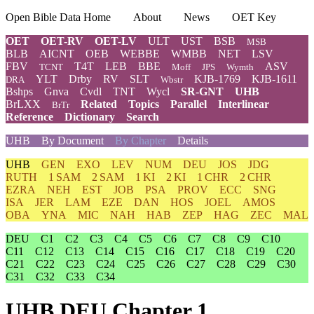
Open Bible Data Home
About
News
OET Key
OET
OET-RV
OET-LV
ULT
UST
BSB
MSB
BLB
AICNT
OEB
WEBBE
WMBB
NET
LSV
FBV
T4T
LEB
BBE
ASV
TCNT
Moff
JPS
Wymth
YLT
Drby
RV
SLT
KJB-1769
KJB-1611
DRA
Wbstr
Bshps
Gnva
Cvdl
TNT
Wycl
SR-GNT
UHB
BrLXX
Related
Topics
Parallel
Interlinear
BrTr
Reference
Dictionary
Search
UHB
By Document
By Chapter
Details
UHB
GEN
EXO
LEV
NUM
DEU
JOS
JDG
RUTH
1 SAM
2 SAM
1 KI
2 KI
1 CHR
2 CHR
EZRA
NEH
EST
JOB
PSA
PROV
ECC
SNG
ISA
JER
LAM
EZE
DAN
HOS
JOEL
AMOS
OBA
YNA
MIC
NAH
HAB
ZEP
HAG
ZEC
MAL
DEU
C1
C2
C3
C4
C5
C6
C7
C8
C9
C10
C11
C12
C13
C14
C15
C16
C17
C18
C19
C20
C21
C22
C23
C24
C25
C26
C27
C28
C29
C30
C31
C32
C33
C34
UHB DEU Chapter 1