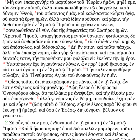
Μὴ οὖν ἐπαισχυνθῇς τὸ μαρτύριον τοῦ ˚Κυρίου ἡμῶν, μηδὲ ἐμὲ,
8
τὸν δέσμιον αὐτοῦ, ἀλλὰ συγκακοπάθησον τῷ εὐαγγελίῳ, κατὰ
δύναμιν ˚Θεοῦ,
τοῦ σώσαντος ἡμᾶς, καὶ καλέσαντος κλήσει ἁγίᾳ,
9
οὐ κατὰ τὰ ἔργα ἡμῶν, ἀλλὰ κατὰ ἰδίαν πρόθεσιν καὶ χάριν, τὴν
δοθεῖσαν ἡμῖν ἐν ˚Χριστῷ ˚Ἰησοῦ πρὸ χρόνων αἰωνίων,
φανερωθεῖσαν δὲ νῦν, διὰ τῆς ἐπιφανείας τοῦ Σωτῆρος ἡμῶν,
10
˚Χριστοῦ ˚Ἰησοῦ, καταργήσαντος μὲν τὸν θάνατον, φωτίσαντος δὲ
ζωὴν καὶ ἀφθαρσίαν διὰ τοῦ εὐαγγελίου,
εἰς ὃ ἐτέθην ἐγὼ κῆρυξ,
11
καὶ ἀπόστολος, καὶ διδάσκαλος.
Διʼ ἣν αἰτίαν καὶ ταῦτα πάσχω,
12
ἀλλʼ οὐκ ἐπαισχύνομαι, οἶδα γὰρ ᾧ πεπίστευκα, καὶ πέπεισμαι ὅτι
δυνατός ἐστιν, τὴν παραθήκην μου φυλάξαι εἰς ἐκείνην τὴν ἡμέραν.
Ὑποτύπωσιν ἔχε ὑγιαινόντων λόγων, ὧν παρʼ ἐμοῦ ἤκουσας, ἐν
13
πίστει καὶ ἀγάπῃ τῇ ἐν ˚Χριστῷ ˚Ἰησοῦ.
Τὴν καλὴν παραθήκην
14
φύλαξον, διὰ ˚Πνεύματος Ἁγίου τοῦ ἐνοικοῦντος ἐν ἡμῖν.
Οἶδας τοῦτο, ὅτι ἀπεστράφησάν με πάντες οἱ ἐν τῇ Ἀσίᾳ, ὧν
15
ἐστιν Φύγελος καὶ Ἑρμογένης.
Δῴη ἔλεος ὁ ˚Κύριος τῷ
16
Ὀνησιφόρου οἴκῳ, ὅτι πολλάκις με ἀνέψυξεν, καὶ τὴν ἅλυσίν μου
οὐκ ἐπαισχύνθη,
ἀλλὰ γενόμενος ἐν Ῥώμῃ, σπουδαίως ἐζήτησέν
17
με καὶ εὗρεν
(δῴη αὐτῷ ὁ ˚Κύριος, εὑρεῖν ἔλεος παρὰ ˚Κυρίου ἐν
18
ἐκείνῃ τῇ ἡμέρᾳ), καὶ ὅσα ἐν Ἐφέσῳ διηκόνησεν, βέλτιον σὺ
γινώσκεις.
2
Σὺ οὖν, τέκνον μου, ἐνδυναμοῦ ἐν τῇ χάριτι τῇ ἐν ˚Χριστῷ
˚Ἰησοῦ.
Καὶ ἃ ἤκουσας παρʼ ἐμοῦ διὰ πολλῶν μαρτύρων, ταῦτα
2
παράθου πιστοῖς ἀνθρώποις, οἵτινες ἱκανοὶ ἔσονται καὶ ἑτέρους
διδάξαι.
Συγκακοπάθησον ὡς καλὸς στρατιώτης ˚Χριστοῦ ˚Ἰησοῦ.
3