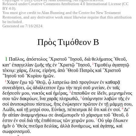
Released under Creative Commons Attribution 4.0 International License (CC
BY 4.0).
You must give credit to Alan Bunning and the Center for New Testament
Restoration, and any derivative work must likewise require that this attribution
be included.
Generated on 7/16/2024.
Πρὸς Τιμόθεον Β
1
Παῦλος, ἀπόστολος ˚Χριστοῦ ˚Ἰησοῦ, διὰ θελήματος ˚Θεοῦ,
κατʼ ἐπαγγελίαν ζωῆς τῆς ἐν ˚Χριστῷ ˚Ἰησοῦ,
Τιμοθέῳ ἀγαπητῷ
2
τέκνῳ: χάρις, ἔλεος, εἰρήνη, ἀπὸ ˚Θεοῦ Πατρὸς καὶ ˚Χριστοῦ
˚Ἰησοῦ τοῦ ˚Κυρίου ἡμῶν.
Χάριν ἔχω τῷ ˚Θεῷ, ᾧ λατρεύω ἀπὸ προγόνων ἐν καθαρᾷ
3
συνειδήσει, ὡς ἀδιάλειπτον ἔχω τὴν περὶ σοῦ μνείαν, ἐν ταῖς
δεήσεσίν μου, νυκτὸς καὶ ἡμέρας,
ἐπιποθῶν σε ἰδεῖν, μεμνημένος
4
σου τῶν δακρύων, ἵνα χαρᾶς πληρωθῶ,
ὑπόμνησιν λαβὼν τῆς ἐν
5
σοὶ ἀνυποκρίτου πίστεως, ἥτις ἐνῴκησεν πρῶτον ἐν τῇ μάμμῃ σου,
Λωΐδι, καὶ τῇ μητρί σου, Εὐνίκῃ, πέπεισμαι δὲ ὅτι καὶ ἐν σοί.
Διʼ
6
ἣν αἰτίαν ἀναμιμνῄσκω σε ἀναζωπυρεῖν τὸ χάρισμα τοῦ ˚Θεοῦ, ὅ
ἐστιν ἐν σοὶ διὰ τῆς ἐπιθέσεως τῶν χειρῶν μου.
Οὐ γὰρ ἔδωκεν
7
ἡμῖν ὁ ˚Θεὸς πνεῦμα δειλίας, ἀλλὰ δυνάμεως, καὶ ἀγάπης, καὶ
σωφρονισμοῦ.