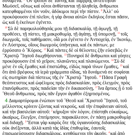
δυνάμενα.
Ὃν τρόπον δὲ Ἰάννης καὶ Ἰαμβρῆς ἀντέστησαν
Μωϋσεῖ, οὕτως καὶ οὗτοι ἀνθίστανται τῇ ἀληθείᾳ, ἄνθρωποι
κατεφθαρμένοι τὸν νοῦν, ἀδόκιμοι περὶ τὴν πίστιν.
Ἀλλʼ οὐ
9
προκόψουσιν ἐπὶ πλεῖον, ἡ γὰρ ἄνοια αὐτῶν ἔκδηλος ἔσται πᾶσιν,
ὡς καὶ ἡ ἐκείνων ἐγένετο.
Σὺ δὲ παρηκολούθησάς μου τῇ διδασκαλίᾳ, τῇ ἀγωγῇ, τῇ
10
προθέσει, τῇ πίστει, τῇ μακροθυμίᾳ, τῇ ἀγάπῃ, τῇ ὑπομονῇ,
τοῖς
11
διωγμοῖς, τοῖς παθήμασιν, οἷά μοι ἐγένετο ἐν Ἀντιοχείᾳ, ἐν Ἰκονίῳ,
ἐν Λύστροις, οἵους διωγμοὺς ὑπήνεγκα, καὶ ἐκ πάντων, με
ἐρρύσατο ὁ ˚Κύριος.
Καὶ πάντες δὲ οἱ θέλοντες ζῆν εὐσεβῶς ἐν
12
˚Χριστῷ ˚Ἰησοῦ διωχθήσονται.
Πονηροὶ δὲ ἄνθρωποι καὶ γόητες
13
προκόψουσιν ἐπὶ τὸ χεῖρον, πλανῶντες καὶ πλανώμενοι.
Σὺ δὲ
14
μένε ἐν οἷς ἔμαθες καὶ ἐπιστώθης, εἰδὼς παρὰ τίνων ἔμαθες,
καὶ
15
ὅτι ἀπὸ βρέφους τὰ ἱερὰ γράμματα οἶδας, τὰ δυνάμενά σε σοφίσαι
εἰς σωτηρίαν διὰ πίστεως τῆς ἐν ˚Χριστῷ ˚Ἰησοῦ.
Πᾶσα Γραφὴ
16
θεόπνευστος καὶ ὠφέλιμος πρὸς διδασκαλίαν, πρὸς ἐλεγμόν, πρὸς
ἐπανόρθωσιν, πρὸς παιδείαν τὴν ἐν δικαιοσύνῃ,
ἵνα ἄρτιος ᾖ ὁ τοῦ
17
˚Θεοῦ ἄνθρωπος, πρὸς πᾶν ἔργον ἀγαθὸν ἐξηρτισμένος.
4
Διαμαρτύρομαι ἐνώπιον τοῦ ˚Θεοῦ καὶ ˚Χριστοῦ ˚Ἰησοῦ, τοῦ
μέλλοντος κρίνειν ζῶντας καὶ νεκρούς, καὶ τὴν ἐπιφάνειαν αὐτοῦ,
καὶ τὴν βασιλείαν αὐτοῦ:
κήρυξον τὸν λόγον, ἐπίστηθι εὐκαίρως,
2
ἀκαίρως, ἔλεγξον, ἐπιτίμησον, παρακάλεσον, ἐν πάσῃ μακροθυμίᾳ
καὶ διδαχῇ.
Ἔσται γὰρ καιρὸς ὅτε τῆς ὑγιαινούσης διδασκαλίας
3
οὐκ ἀνέξονται, ἀλλὰ κατὰ τὰς ἰδίας ἐπιθυμίας, ἑαυτοῖς
ἐπισωρεύσουσιν διδασκάλους, κνηθόμενοι τὴν ἀκοήν,
καὶ ἀπὸ
4