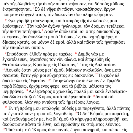
μὲν τῆς ἀληθείας τὴν ἀκοὴν ἀποστρέψουσιν, ἐπὶ δὲ τοὺς μύθους
ἐκτραπήσονται.
Σὺ δὲ νῆφε ἐν πᾶσιν, κακοπάθησον, ἔργον
5
ποίησον εὐαγγελιστοῦ, τὴν διακονίαν σου πληροφόρησον.
Ἐγὼ γὰρ ἤδη σπένδομαι, καὶ ὁ καιρὸς τῆς ἀναλύσεώς μου
6
ἐφέστηκεν.
Τὸν καλὸν ἀγῶνα ἠγώνισμαι, τὸν δρόμον τετέλεκα,
7
τὴν πίστιν τετήρηκα.
Λοιπὸν ἀπόκειταί μοι ὁ τῆς δικαιοσύνης
8
στέφανος, ὃν ἀποδώσει μοι ὁ ˚Κύριος ἐν, ἐκείνῃ τῇ ἡμέρᾳ, ὁ
δίκαιος κριτής, οὐ μόνον δὲ ἐμοὶ, ἀλλὰ καὶ πᾶσιν τοῖς ἠγαπηκόσι
τὴν ἐπιφάνειαν αὐτοῦ.
Σπούδασον ἐλθεῖν πρός με ταχέως·
Δημᾶς γάρ με
9
10
ἐγκατέλειπεν, ἀγαπήσας τὸν νῦν αἰῶνα, καὶ ἐπορεύθη εἰς
Θεσσαλονίκην, Κρήσκης εἰς Γαλατίαν, Τίτος εἰς Δαλματίαν.
Λουκᾶς ἐστιν μόνος μετʼ ἐμοῦ. Μᾶρκον ἀναλαβὼν, ἄγε μετὰ
11
σεαυτοῦ, ἔστιν γάρ μοι εὔχρηστος εἰς διακονίαν.
Τυχικὸν δὲ
12
ἀπέστειλα εἰς Ἔφεσον.
Τὸν φελόνην ὃν ἀπέλιπον ἐν Τρῳάδι
13
παρὰ Κάρπῳ, ἐρχόμενος φέρε, καὶ τὰ βιβλία, μάλιστα τὰς
μεμβράνας.
Ἀλέξανδρος ὁ χαλκεὺς, πολλά μοι κακὰ ἐνεδείξατο·
14
ἀποδώσει αὐτῷ ὁ ˚Κύριος κατὰ τὰ ἔργα αὐτοῦ·
ὃν καὶ σὺ
15
φυλάσσου, λίαν γὰρ ἀντέστη τοῖς ἡμετέροις λόγοις.
Ἐν τῇ πρώτῃ μου ἀπολογίᾳ, οὐδείς μοι παρεγένετο, ἀλλὰ πάντες
16
με ἐγκατέλιπον· μὴ αὐτοῖς λογισθείη.
Ὁ δὲ ˚Κύριός μοι παρέστη,
17
καὶ ἐνεδυνάμωσέν με, ἵνα διʼ ἐμοῦ τὸ κήρυγμα πληροφορηθῇ, καὶ
ἀκούσωσιν πάντα τὰ ἔθνη, καὶ ἐρρύσθην ἐκ στόματος λέοντος.
Ῥύσεταί με ὁ ˚Κύριος ἀπὸ παντὸς ἔργου πονηροῦ, καὶ σώσει εἰς
18