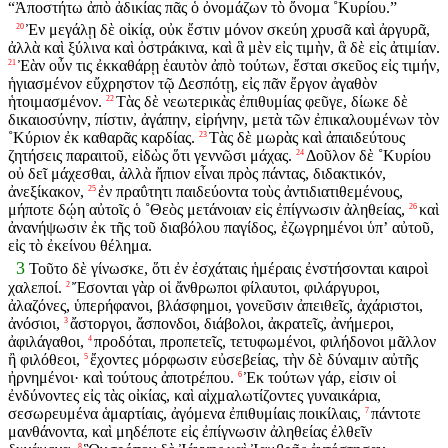
“Ἀποστήτω ἀπὸ ἀδικίας πᾶς ὁ ὀνομάζων τὸ ὄνομα ˚Κυρίου.”
Ἐν μεγάλῃ δὲ οἰκίᾳ, οὐκ ἔστιν μόνον σκεύη χρυσᾶ καὶ ἀργυρᾶ,
20
ἀλλὰ καὶ ξύλινα καὶ ὀστράκινα, καὶ ἃ μὲν εἰς τιμὴν, ἃ δὲ εἰς ἀτιμίαν.
Ἐὰν οὖν τις ἐκκαθάρῃ ἑαυτὸν ἀπὸ τούτων, ἔσται σκεῦος εἰς τιμήν,
21
ἡγιασμένον εὔχρηστον τῷ Δεσπότῃ, εἰς πᾶν ἔργον ἀγαθὸν
ἡτοιμασμένον.
Τὰς δὲ νεωτερικὰς ἐπιθυμίας φεῦγε, δίωκε δὲ
22
δικαιοσύνην, πίστιν, ἀγάπην, εἰρήνην, μετὰ τῶν ἐπικαλουμένων τὸν
˚Κύριον ἐκ καθαρᾶς καρδίας.
Τὰς δὲ μωρὰς καὶ ἀπαιδεύτους
23
ζητήσεις παραιτοῦ, εἰδὼς ὅτι γεννῶσι μάχας.
Δοῦλον δὲ ˚Κυρίου
24
οὐ δεῖ μάχεσθαι, ἀλλὰ ἤπιον εἶναι πρὸς πάντας, διδακτικόν,
ἀνεξίκακον,
ἐν πραΰτητι παιδεύοντα τοὺς ἀντιδιατιθεμένους,
25
μήποτε δῴη αὐτοῖς ὁ ˚Θεὸς μετάνοιαν εἰς ἐπίγνωσιν ἀληθείας,
καὶ
26
ἀνανήψωσιν ἐκ τῆς τοῦ διαβόλου παγίδος, ἐζωγρημένοι ὑπʼ αὐτοῦ,
εἰς τὸ ἐκείνου θέλημα.
3
Τοῦτο δὲ γίνωσκε, ὅτι ἐν ἐσχάταις ἡμέραις ἐνστήσονται καιροὶ
χαλεποί.
Ἔσονται γὰρ οἱ ἄνθρωποι φίλαυτοι, φιλάργυροι,
2
ἀλαζόνες, ὑπερήφανοι, βλάσφημοι, γονεῦσιν ἀπειθεῖς, ἀχάριστοι,
ἀνόσιοι,
ἄστοργοι, ἄσπονδοι, διάβολοι, ἀκρατεῖς, ἀνήμεροι,
3
ἀφιλάγαθοι,
προδόται, προπετεῖς, τετυφωμένοι, φιλήδονοι μᾶλλον
4
ἢ φιλόθεοι,
ἔχοντες μόρφωσιν εὐσεβείας, τὴν δὲ δύναμιν αὐτῆς
5
ἠρνημένοι· καὶ τούτους ἀποτρέπου.
Ἐκ τούτων γάρ, εἰσιν οἱ
6
ἐνδύνοντες εἰς τὰς οἰκίας, καὶ αἰχμαλωτίζοντες γυναικάρια,
σεσωρευμένα ἁμαρτίαις, ἀγόμενα ἐπιθυμίαις ποικίλαις,
πάντοτε
7
μανθάνοντα, καὶ μηδέποτε εἰς ἐπίγνωσιν ἀληθείας ἐλθεῖν
8