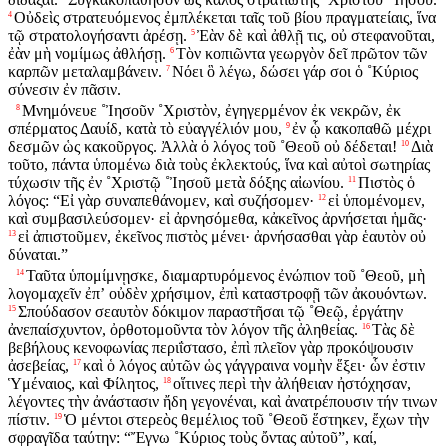
Οὐδεὶς στρατευόμενος ἐμπλέκεται ταῖς τοῦ βίου πραγματείαις, ἵνα
4
τῷ στρατολογήσαντι ἀρέσῃ.
Ἐὰν δὲ καὶ ἀθλῇ τις, οὐ στεφανοῦται,
5
ἐὰν μὴ νομίμως ἀθλήσῃ.
Τὸν κοπιῶντα γεωργὸν δεῖ πρῶτον τῶν
6
καρπῶν μεταλαμβάνειν.
Νόει ὃ λέγω, δώσει γάρ σοι ὁ ˚Κύριος
7
σύνεσιν ἐν πᾶσιν.
Μνημόνευε ˚Ἰησοῦν ˚Χριστὸν, ἐγηγερμένον ἐκ νεκρῶν, ἐκ
8
σπέρματος Δαυίδ, κατὰ τὸ εὐαγγέλιόν μου,
ἐν ᾧ κακοπαθῶ μέχρι
9
δεσμῶν ὡς κακοῦργος. Ἀλλὰ ὁ λόγος τοῦ ˚Θεοῦ οὐ δέδεται!
Διὰ
10
τοῦτο, πάντα ὑπομένω διὰ τοὺς ἐκλεκτούς, ἵνα καὶ αὐτοὶ σωτηρίας
τύχωσιν τῆς ἐν ˚Χριστῷ ˚Ἰησοῦ μετὰ δόξης αἰωνίου.
Πιστὸς ὁ
11
λόγος: “Εἰ γὰρ συναπεθάνομεν, καὶ συζήσομεν·
εἰ ὑπομένομεν,
12
καὶ συμβασιλεύσομεν· εἰ ἀρνησόμεθα, κἀκεῖνος ἀρνήσεται ἡμᾶς·
εἰ ἀπιστοῦμεν, ἐκεῖνος πιστὸς μένει· ἀρνήσασθαι γὰρ ἑαυτὸν οὐ
13
δύναται.”
Ταῦτα ὑπομίμνῃσκε, διαμαρτυρόμενος ἐνώπιον τοῦ ˚Θεοῦ, μὴ
14
λογομαχεῖν ἐπʼ οὐδὲν χρήσιμον, ἐπὶ καταστροφῇ τῶν ἀκουόντων.
Σπούδασον σεαυτὸν δόκιμον παραστῆσαι τῷ ˚Θεῷ, ἐργάτην
15
ἀνεπαίσχυντον, ὀρθοτομοῦντα τὸν λόγον τῆς ἀληθείας.
Τὰς δὲ
16
βεβήλους κενοφωνίας περιΐστασο, ἐπὶ πλεῖον γὰρ προκόψουσιν
ἀσεβείας,
καὶ ὁ λόγος αὐτῶν ὡς γάγγραινα νομὴν ἕξει· ὧν ἐστιν
17
Ὑμέναιος, καὶ Φίλητος,
οἵτινες περὶ τὴν ἀλήθειαν ἠστόχησαν,
18
λέγοντες τὴν ἀνάστασιν ἤδη γεγονέναι, καὶ ἀνατρέπουσιν τήν τινων
πίστιν.
Ὁ μέντοι στερεὸς θεμέλιος τοῦ ˚Θεοῦ ἕστηκεν, ἔχων τὴν
19
σφραγῖδα ταύτην: “Ἔγνω ˚Κύριος τοὺς ὄντας αὐτοῦ”, καί,