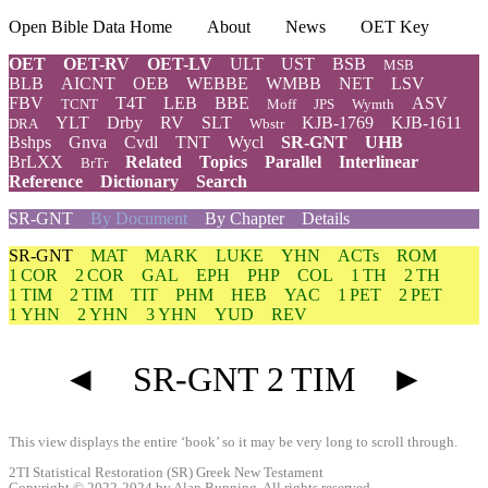
Open Bible Data Home
About
News
OET Key
OET
OET-RV
OET-LV
ULT
UST
BSB
MSB
BLB
AICNT
OEB
WEBBE
WMBB
NET
LSV
FBV
T4T
LEB
BBE
ASV
TCNT
Moff
JPS
Wymth
YLT
Drby
RV
SLT
KJB-1769
KJB-1611
DRA
Wbstr
Bshps
Gnva
Cvdl
TNT
Wycl
SR-GNT
UHB
BrLXX
Related
Topics
Parallel
Interlinear
BrTr
Reference
Dictionary
Search
SR-GNT
By Document
By Chapter
Details
SR-GNT
MAT
MARK
LUKE
YHN
ACTs
ROM
1 COR
2 COR
GAL
EPH
PHP
COL
1 TH
2 TH
1 TIM
2 TIM
TIT
PHM
HEB
YAC
1 PET
2 PET
1 YHN
2 YHN
3 YHN
YUD
REV
◄
SR-GNT 2 TIM
►
This view displays the entire ‘book’ so it may be very long to scroll through.
2TI Statistical Restoration (SR) Greek New Testament
Copyright © 2022-2024 by Alan Bunning. All rights reserved.