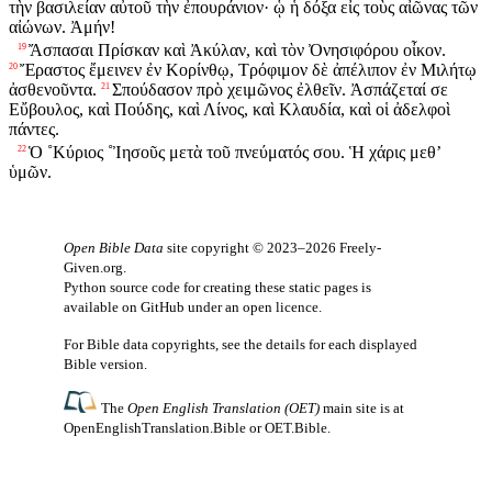
τὴν βασιλείαν αὐτοῦ τὴν ἐπουράνιον· ᾧ ἡ δόξα εἰς τοὺς αἰῶνας τῶν
αἰώνων. Ἀμήν!
Ἄσπασαι Πρίσκαν καὶ Ἀκύλαν, καὶ τὸν Ὀνησιφόρου οἶκον.
19
Ἔραστος ἔμεινεν ἐν Κορίνθῳ, Τρόφιμον δὲ ἀπέλιπον ἐν Μιλήτῳ
20
ἀσθενοῦντα.
Σπούδασον πρὸ χειμῶνος ἐλθεῖν. Ἀσπάζεταί σε
21
Εὔβουλος, καὶ Πούδης, καὶ Λίνος, καὶ Κλαυδία, καὶ οἱ ἀδελφοὶ
πάντες.
Ὁ ˚Κύριος ˚Ἰησοῦς μετὰ τοῦ πνεύματός σου. Ἡ χάρις μεθʼ
22
ὑμῶν.
Open Bible Data
site copyright © 2023–2026
Freely-
Given.org
.
Python source code for creating these static pages is
available
on GitHub
under an
open licence
.
For Bible data copyrights, see the
details
for each displayed
Bible version.
The
Open English Translation (OET)
main site is at
OpenEnglishTranslation.Bible
or
OET.Bible
.